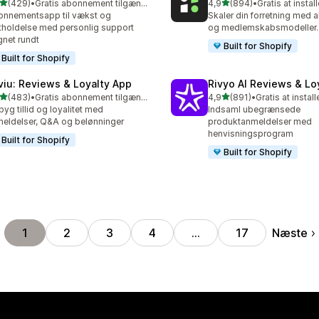
ud af 5 stjerner
ud af 5 stjerner
(429)
•
Gratis abonnement tilgængeligt
4,9
(894)
•
Gratis at instal
 anmeldelser i alt
894 anmeldelser i alt
nnementsapp til vækst og
Skaler din forretning med
tholdelse med personlig support
og medlemskabsmodeller.
net rundt
Built for Shopify
Built for Shopify
viu: Reviews & Loyalty App
Rivyo AI Reviews & Lo
ud af 5 stjerner
ud af 5 stjerner
(483)
•
Gratis abonnement tilgængeligt
4,9
(891)
•
Gratis at install
 anmeldelser i alt
891 anmeldelser i alt
yg tillid og loyalitet med
Indsaml ubegrænsede
eldelser, Q&A og belønninger
produktanmeldelser med
henvisningsprogram
Built for Shopify
Built for Shopify
Næste
1
2
3
4
…
17