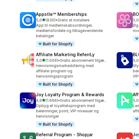
Appstle℠ Memberships
BO
ud af 5 stjerner
5,0
(830)
•
Gratis at installere
5,0
830 anmeldelser i alt
180
App til medlemskabsordninger,
Øg 
medlemsfordele og tilbagevendende
niv
betalinger
Built for Shopify
Affiliate Marketing ReferrLy
BL
ud af 5 stjerner
5,0
(1.009)
•
Gratis abonnement tilgængeligt
5,0
1009 anmeldelser i alt
772
Henvisningsmarkedsføring med
Sty
affiliate-program og
bel
henvisningsprogram
VIP
Built for Shopify
Joy Loyalty Program & Rewards
Aff
ud af 5 stjerner
4,9
(1.696)
•
Gratis abonnement tilgængeligt
5,0
1696 anmeldelser i alt
214
Opbyg et loyalitetsprogram med
Lan
belønninger, point, VIP-niveauer og
aff
henvisninger
Built for Shopify
Referral Program ‑ Shopjar
Jo