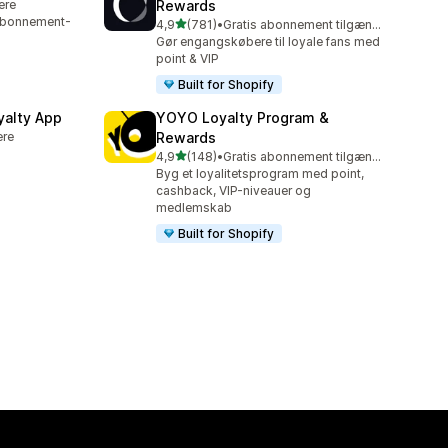
lere
Rewards
 abonnement-
ud af 5 stjerner
4,9
(781)
•
Gratis abonnement tilgængeligt
781 anmeldelser i alt
Gør engangskøbere til loyale fans med
point & VIP
Built for Shopify
yalty App
YOYO Loyalty Program &
ere
Rewards
ud af 5 stjerner
4,9
(148)
•
Gratis abonnement tilgængeligt
148 anmeldelser i alt
Byg et loyalitetsprogram med point,
cashback, VIP-niveauer og
medlemskab
Built for Shopify