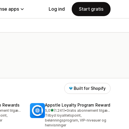
se apps
Log ind
Start gratis
Built for Shopify
am Rewards
Appstle Loyalty Program Reward
ud af 5 stjerner
Gratis abonnement tilgængeligt
5,0
(1.241)
•
Gratis abonnement tilgængeligt
1241 anmeldelser i alt
oint,
Tilbyd loyalitetspoint,
er
belønningsprogram, VIP-niveauer og
henvisninger