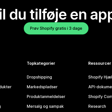
il du tilføje en ap
Prøv Shopify gratis i 3 dage
Topkategorier
Ressourcer
Dropshipping
Shopify Hjæ
dukter
Markedspladser
API-dokume
Produktanmeldelser
Shopify Co
g
Mersalg og sampak
Research