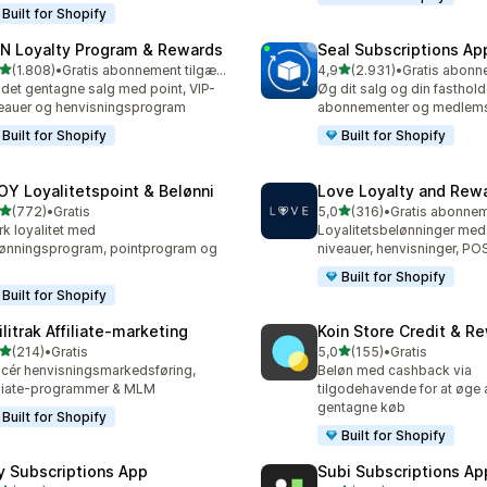
Built for Shopify
N Loyalty Program & Rewards
Seal Subscriptions Ap
ud af 5 stjerner
ud af 5 stjerner
(1.808)
•
Gratis abonnement tilgængeligt
4,9
(2.931)
•
8 anmeldelser i alt
2931 anmeldelser i alt
det gentagne salg med point, VIP-
Øg dit salg og din fasthol
eauer og henvisningsprogram
abonnementer og medlems
Built for Shopify
Built for Shopify
OY Loyalitetspoint & Belønni
Love Loyalty and Rew
ud af 5 stjerner
ud af 5 stjerner
(772)
•
Gratis
5,0
(316)
•
 anmeldelser i alt
316 anmeldelser i alt
rk loyalitet med
Loyalitetsbelønninger med 
ønningsprogram, pointprogram og
niveauer, henvisninger, P
Built for Shopify
Built for Shopify
ilitrak Affiliate‑marketing
Koin Store Credit & R
ud af 5 stjerner
ud af 5 stjerner
(214)
•
Gratis
5,0
(155)
•
Gratis
 anmeldelser i alt
155 anmeldelser i alt
cér henvisningsmarkedsføring,
Beløn med cashback via
iliate-programmer & MLM
tilgodehavende for at øge a
gentagne køb
Built for Shopify
Built for Shopify
y Subscriptions App
Subi Subscriptions Ap