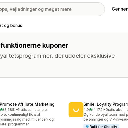
Gennem
tet og bonus
d funktionerne kuponer
yalitetsprogrammer, der uddeler eksklusive
Promote Affiliate Marketing
Smile: Loyalty Progr
ud af 5 stjerner
ud af 5 stjerner
(3.585)
•
Gratis at installere
4,9
(4.172)
•
5 anmeldelser i alt
4172 anmeldelser i alt
b et kontinuerligt flow af
Øg kundeloyaliteten med p
visningssalg med influencer- og
belønninger og VIP-niveau
iliate-programmer
Built for Shopify