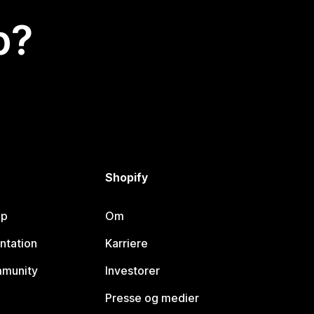
p?
Shopify
lp
Om
ntation
Karriere
mmunity
Investorer
Presse og medier