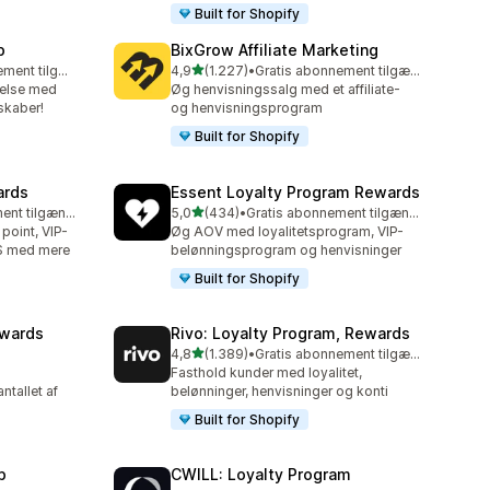
Built for Shopify
p
BixGrow Affiliate Marketing
ud af 5 stjerner
Gratis abonnement tilgængeligt
4,9
(1.227)
•
Gratis abonnement tilgængeligt
1227 anmeldelser i alt
delse med
Øg henvisningssalg med et affiliate-
kaber!
og henvisningsprogram
Built for Shopify
ards
Essent Loyalty Program Rewards
ud af 5 stjerner
Gratis abonnement tilgængeligt
5,0
(434)
•
Gratis abonnement tilgængeligt
434 anmeldelser i alt
point, VIP-
Øg AOV med loyalitetsprogram, VIP-
OS med mere
belønningsprogram og henvisninger
Built for Shopify
ewards
Rivo: Loyalty Program, Rewards
ud af 5 stjerner
4,8
(1.389)
•
Gratis abonnement tilgængeligt
1389 anmeldelser i alt
Fasthold kunder med loyalitet,
ntallet af
belønninger, henvisninger og konti
Built for Shopify
p
CWILL: Loyalty Program