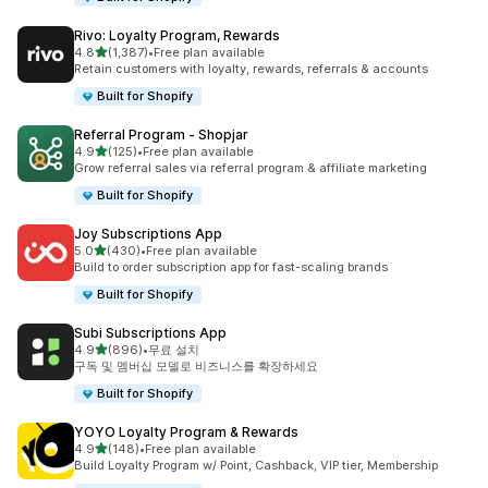
Rivo: Loyalty Program, Rewards
별 5개 중
4.8
(1,387)
•
Free plan available
총 리뷰 1387개
Retain customers with loyalty, rewards, referrals & accounts
Built for Shopify
Referral Program ‑ Shopjar
별 5개 중
4.9
(125)
•
Free plan available
총 리뷰 125개
Grow referral sales via referral program & affiliate marketing
Built for Shopify
Joy Subscriptions App
별 5개 중
5.0
(430)
•
Free plan available
총 리뷰 430개
Build to order subscription app for fast-scaling brands
Built for Shopify
Subi Subscriptions App
별 5개 중
4.9
(896)
•
무료 설치
총 리뷰 896개
구독 및 멤버십 모델로 비즈니스를 확장하세요
Built for Shopify
YOYO Loyalty Program & Rewards
별 5개 중
4.9
(148)
•
Free plan available
총 리뷰 148개
Build Loyalty Program w/ Point, Cashback, VIP tier, Membership