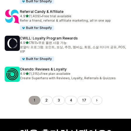
Built for Shopify
Referral Candy & Affiliate
별 5개 중
4.9
(1,409)
•
Free trial available
총 리뷰 1409개
Refer a friend, referral & affiliate marketing, all in one app
Built for Shopify
CWILL: Loyalty Program Rewards
별 5개 중
4.9
(781)
•
무료 플랜 사용 가능
총 리뷰 781개
로열티 프로그램: 포인트, 보상, 추천, 멤버십, 회원, 소셜 미디어 공유, POS,
VIP
Built for Shopify
Okendo: Reviews & Loyalty
별 5개 중
4.9
(1,315)
•
Free plan available
총 리뷰 1315개
Create Superfans with Reviews, Loyalty, Referrals & Quizzes
1
2
3
4
17