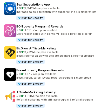
Seal Subscriptions App
별 5개 중
4.9
(2,942)
•
Free plan available
총 리뷰 2942개
Increase sales & retention with subscriptions & memberships!
Built for Shopify
BON Loyalty Program & Rewards
별 5개 중
5.0
(1,810)
•
Free plan available
총 리뷰 1810개
Drive repeat sales with points, VIP tiers & referrals program
Built for Shopify
BixGrow Affiliate Marketing
별 5개 중
4.9
(1,232)
•
Free plan available
총 리뷰 1232개
Boost referral sales with affiliate program & referral program
Built for Shopify
Essent Loyalty Program Rewards
별 5개 중
5.0
(437)
•
Free plan available
총 리뷰 437개
Boost repeat sales: loyalty rewards program & store credit
Built for Shopify
Affiliate Marketing ReferrLy
별 5개 중
5.0
(1,011)
•
Free plan available
총 리뷰 1011개
Referral marketing with affiliate program & referral program
Built for Shopify