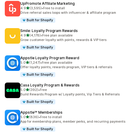
UpPromote Affiliate Marketing
별 5개 중
4.9
(3,595)
•
Free to install
총 리뷰 3595개
Drive referral sales loops with influencer & affiliate program
Built for Shopify
Smile: Loyalty Program Rewards
별 5개 중
4.9
(4,178)
•
Free plan available
총 리뷰 4178개
Grow customer loyalty with points, rewards & VIP tiers
Built for Shopify
Appstle Loyalty Program Reward
별 5개 중
5.0
(1,247)
•
Free plan available
총 리뷰 1247개
Offer loyalty points, rewards program, VIP tiers & referrals
Built for Shopify
Casa Loyalty Program & Rewards
별 5개 중
5.0
(392)
•
Free
총 리뷰 392개
Build Rewards Program w/ Loyalty points, Vip Tiers & Referrals
Built for Shopify
Appstle℠ Memberships
별 5개 중
5.0
(836)
•
Free to install
총 리뷰 836개
App for membership plans, member perks, and recurring payments
Built for Shopify