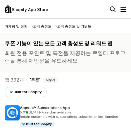
Shopify App Store
마케팅 및 전환
고객 충성도
고객 충성도 및 리워드
쿠폰 기능이 있는 모든 고객 충성도 및 리워드 앱
회원 전용 포인트 및 특전을 제공하는 로열티 프로그
램을 통해 재방문을 유도하세요.
앱 392개 -
쿠폰
지우기
Built for Shopify
Appstle℠ Subscriptions App
별 5개 중
5.0
(8,144)
•
Free plan available
총 리뷰 8144개
Retain customers with subscriptions, subscription box, bundles
Built for Shopify