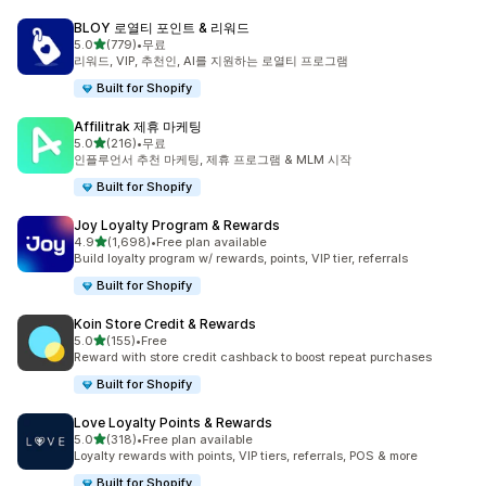
BLOY 로열티 포인트 & 리워드
별 5개 중
5.0
(779)
•
무료
총 리뷰 779개
리워드, VIP, 추천인, AI를 지원하는 로열티 프로그램
Built for Shopify
Affilitrak 제휴 마케팅
별 5개 중
5.0
(216)
•
무료
총 리뷰 216개
인플루언서 추천 마케팅, 제휴 프로그램 & MLM 시작
Built for Shopify
Joy Loyalty Program & Rewards
별 5개 중
4.9
(1,698)
•
Free plan available
총 리뷰 1698개
Build loyalty program w/ rewards, points, VIP tier, referrals
Built for Shopify
Koin Store Credit & Rewards
별 5개 중
5.0
(155)
•
Free
총 리뷰 155개
Reward with store credit cashback to boost repeat purchases
Built for Shopify
Love Loyalty Points & Rewards
별 5개 중
5.0
(318)
•
Free plan available
총 리뷰 318개
Loyalty rewards with points, VIP tiers, referrals, POS & more
Built for Shopify