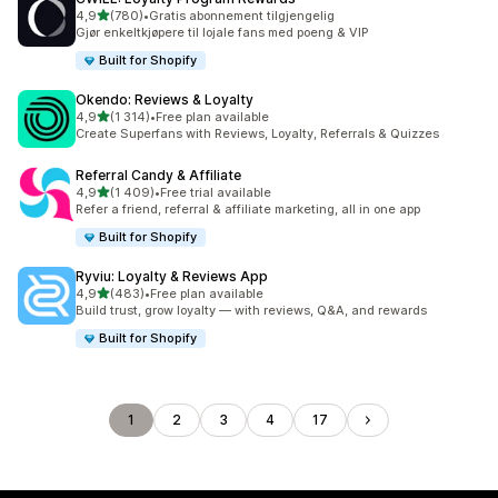
av 5 stjerner
4,9
(780)
•
Gratis abonnement tilgjengelig
Totalt 780 omtaler
Gjør enkeltkjøpere til lojale fans med poeng & VIP
Built for Shopify
Okendo: Reviews & Loyalty
av 5 stjerner
4,9
(1 314)
•
Free plan available
Totalt 1314 omtaler
Create Superfans with Reviews, Loyalty, Referrals & Quizzes
Referral Candy & Affiliate
av 5 stjerner
4,9
(1 409)
•
Free trial available
Totalt 1409 omtaler
Refer a friend, referral & affiliate marketing, all in one app
Built for Shopify
Ryviu: Loyalty & Reviews App
av 5 stjerner
4,9
(483)
•
Free plan available
Totalt 483 omtaler
Build trust, grow loyalty — with reviews, Q&A, and rewards
Built for Shopify
1
2
3
4
17