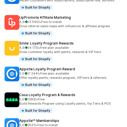
Retain customers with subscriptions, subscription box, bundles
Built for Shopify
UpPromote Affiliate Marketing
av 5 stjerner
4,9
(3 590)
•
Free to install
Totalt 3590 omtaler
Drive referral sales loops with influencer & affiliate program
Built for Shopify
Smile: Loyalty Program Rewards
av 5 stjerner
4,9
(4 173)
•
Free plan available
Totalt 4173 omtaler
Grow customer loyalty with points, rewards & VIP tiers
Built for Shopify
Appstle Loyalty Program Reward
av 5 stjerner
5,0
(1 244)
•
Free plan available
Totalt 1244 omtaler
Offer loyalty points, rewards program, VIP tiers & referrals
Built for Shopify
Casa Loyalty Program & Rewards
av 5 stjerner
5,0
(386)
•
Free
Totalt 386 omtaler
Build Rewards Program using Loyalty points, Vip Tiers & POS.
Built for Shopify
Appstle℠ Memberships
av 5 stjerner
5,0
(831)
•
Free to install
Totalt 831 omtaler