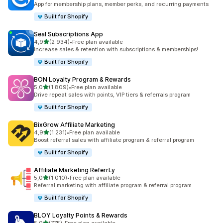
App for membership plans, member perks, and recurring payments
Built for Shopify
Seal Subscriptions App
av 5 stjerner
4,9
(2 934)
•
Free plan available
Totalt 2934 omtaler
Increase sales & retention with subscriptions & memberships!
Built for Shopify
BON Loyalty Program & Rewards
av 5 stjerner
5,0
(1 809)
•
Free plan available
Totalt 1809 omtaler
Drive repeat sales with points, VIP tiers & referrals program
Built for Shopify
BixGrow Affiliate Marketing
av 5 stjerner
4,9
(1 231)
•
Free plan available
Totalt 1231 omtaler
Boost referral sales with affiliate program & referral program
Built for Shopify
Affiliate Marketing ReferrLy
av 5 stjerner
5,0
(1 010)
•
Free plan available
Totalt 1010 omtaler
Referral marketing with affiliate program & referral program
Built for Shopify
BLOY Loyalty Points & Rewards
av 5 stjerner