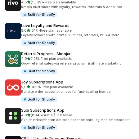
av 5 stjerner
4,8
(1 389)
•
Free plan available
Totalt 1389 omtaler
Retain customers with loyalty, rewards, referrals & accounts
Built for Shopify
Love Loyalty and Rewards
av 5 stjerner
5,0
(317)
•
Free plan available
Totalt 317 omtaler
Loyalty rewards with points, VIP tiers, referrals, POS & more
Built for Shopify
Referral Program ‑ Shopjar
av 5 stjerner
4,9
(125)
•
Free plan available
Totalt 125 omtaler
Grow referral sales via referral program & affiliate marketing
Built for Shopify
Joy Subscriptions App
av 5 stjerner
5,0
(429)
•
Free plan available
Totalt 429 omtaler
Build to order subscription app for fast-scaling brands
Built for Shopify
Subi Subscriptions App
av 5 stjerner
4,9
(894)
•
Gratis å installere
Totalt 894 omtaler
Skaler virksomheten din med abonnements- og medlemsmodeller
Built for Shopify
CWILL: Loyalty Program Rewards