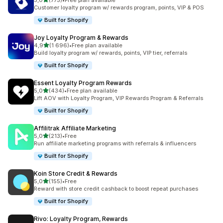
5,0
(775)
•
Free plan available
Totalt 775 omtaler
Customer loyalty program w/ rewards program, points, VIP & POS
Built for Shopify
Joy Loyalty Program & Rewards
av 5 stjerner
4,9
(1 696)
•
Free plan available
Totalt 1696 omtaler
Build loyalty program w/ rewards, points, VIP tier, referrals
Built for Shopify
Essent Loyalty Program Rewards
av 5 stjerner
5,0
(434)
•
Free plan available
Totalt 434 omtaler
Lift AOV with Loyalty Program, VIP Rewards Program & Referrals
Built for Shopify
Affilitrak Affiliate Marketing
av 5 stjerner
5,0
(213)
•
Free
Totalt 213 omtaler
Run affiliate marketing programs with referrals & influencers
Built for Shopify
Koin Store Credit & Rewards
av 5 stjerner
5,0
(155)
•
Free
Totalt 155 omtaler
Reward with store credit cashback to boost repeat purchases
Built for Shopify
Rivo: Loyalty Program, Rewards