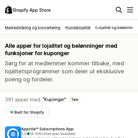
Shopify App Store
Markedsføring og konvertering
Kundelojalitet
Lojalitet og belønninge
Alle apper for lojalitet og belønninger med
funksjoner for kuponger
Sørg for at medlemmer kommer tilbake, med
lojalitetsprogrammer som deler ut eksklusive
poeng og fordeler.
391 apper med
Kuponger
Tøm
Built for Shopify
Appstle℠ Subscriptions App
av 5 stjerner
5,0
(8 108)
•
Free plan available
Totalt 8108 omtaler