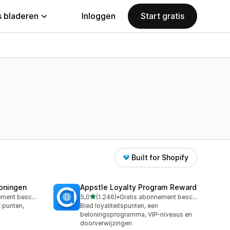
 bladeren
Inloggen
Start gratis
Built for Shopify
loningen
Appstle Loyalty Program Reward
van 5 sterren
Gratis abonnement beschikbaar
5,0
(1.246)
•
Gratis abonnement beschikbaar
1246 recensies in totaal
t punten,
Bied loyaliteitspunten, een
beloningsprogramma, VIP-niveaus en
doorverwijzingen