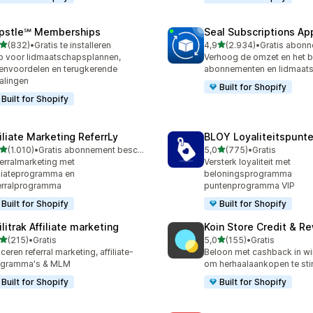
pstle℠ Memberships
Seal Subscriptions Ap
van 5 sterren
van 5 sterren
(832)
•
Gratis te installeren
4,9
(2.934)
•
 recensies in totaal
2934 recensies in totaal
 voor lidmaatschapsplannen,
Verhoog de omzet en het 
envoordelen en terugkerende
abonnementen en lidmaat
alingen
Built for Shopify
Built for Shopify
filiate Marketing ReferrLy
BLOY Loyaliteitspunte
van 5 sterren
van 5 sterren
(1.010)
•
Gratis abonnement beschikbaar
5,0
(775)
•
Gratis
0 recensies in totaal
775 recensies in totaal
erralmarketing met
Versterk loyaliteit met
iliateprogramma en
beloningsprogramma
erralprogramma
puntenprogramma VIP
Built for Shopify
Built for Shopify
ilitrak Affiliate marketing
Koin Store Credit & R
van 5 sterren
van 5 sterren
(215)
•
Gratis
5,0
(155)
•
Gratis
 recensies in totaal
155 recensies in totaal
ceren referral marketing, affiliate-
Beloon met cashback in w
ogramma's & MLM
om herhaalaankopen te sti
Built for Shopify
Built for Shopify