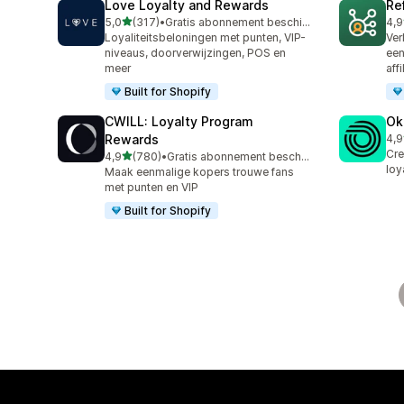
Love Loyalty and Rewards
Re
van 5 sterren
5,0
(317)
•
Gratis abonnement beschikbaar
4,9
317 recensies in totaal
125
Loyaliteitsbeloningen met punten, VIP-
Ver
niveaus, doorverwijzingen, POS en
een
meer
aff
Built for Shopify
CWILL: Loyalty Program
Ok
Rewards
4,9
131
Cre
van 5 sterren
4,9
(780)
•
Gratis abonnement beschikbaar
780 recensies in totaal
loy
Maak eenmalige kopers trouwe fans
met punten en VIP
Built for Shopify