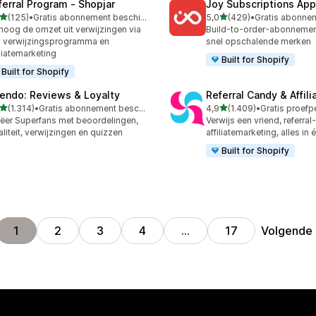
ferral Program ‑ Shopjar
Joy Subscriptions App
van 5 sterren
van 5 sterren
(125)
•
Gratis abonnement beschikbaar
5,0
(429)
•
 recensies in totaal
429 recensies in totaal
hoog de omzet uit verwijzingen via
Build-to-order-abonneme
 verwijzingsprogramma en
snel opschalende merken
iliatemarketing
Built for Shopify
Built for Shopify
endo: Reviews & Loyalty
Referral Candy & Affili
van 5 sterren
van 5 sterren
(1.314)
•
Gratis abonnement beschikbaar
4,9
(1.409)
•
4 recensies in totaal
1409 recensies in totaal
ëer Superfans met beoordelingen,
Verwijs een vriend, referral
aliteit, verwijzingen en quizzen
affiliatemarketing, alles in
Built for Shopify
Volgende
1
2
3
4
…
17