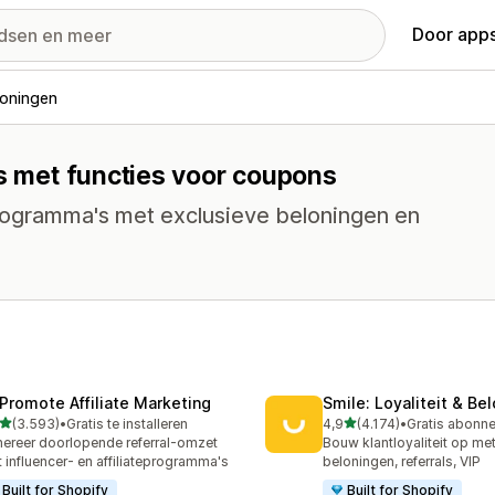
Door apps
loningen
ps met functies voor coupons
programma's met exclusieve beloningen en
Promote Affiliate Marketing
Smile: Loyaliteit & Be
van 5 sterren
van 5 sterren
(3.593)
•
Gratis te installeren
4,9
(4.174)
•
3 recensies in totaal
4174 recensies in totaal
ereer doorlopende referral-omzet
Bouw klantloyaliteit op me
 influencer- en affiliateprogramma's
beloningen, referrals, VIP
Built for Shopify
Built for Shopify