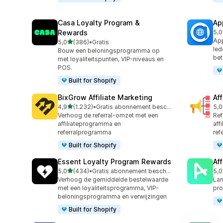
Casa Loyalty Program &
Ap
Rewards
5,0
832
App
van 5 sterren
5,0
(386)
•
Gratis
386 recensies in totaal
led
Bouw een beloningsprogramma op
bet
met loyaliteitspunten, VIP-niveaus en
POS.
Built for Shopify
BixGrow Affiliate Marketing
Af
van 5 sterren
4,9
(1.232)
•
Gratis abonnement beschikbaar
5,0
1232 recensies in totaal
101
Verhoog de referral-omzet met een
Ref
affiliateprogramma en
aff
referralprogramma
ref
Built for Shopify
Essent Loyalty Program Rewards
Aff
van 5 sterren
5,0
(434)
•
Gratis abonnement beschikbaar
5,0
434 recensies in totaal
215
Verhoog de gemiddelde bestelwaarde
Lan
met een loyaliteitsprogramma, VIP-
pr
beloningsprogramma en verwijzingen
Built for Shopify