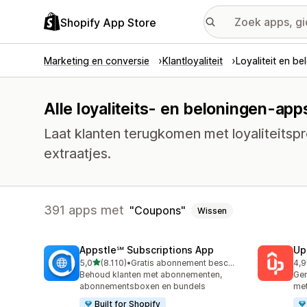
Shopify App Store
Marketing en conversie
Klantloyaliteit
Loyaliteit en be
Alle loyaliteits- en beloningen-ap
Laat klanten terugkomen met loyaliteits
extraatjes.
391 apps met
Coupons
Wissen
Appstle℠ Subscriptions App
Up
van 5 sterren
5,0
(8.110)
•
Gratis abonnement beschikbaar
4,9
8110 recensies in totaal
359
Behoud klanten met abonnementen,
Gen
abonnementsboxen en bundels
met
Built for Shopify