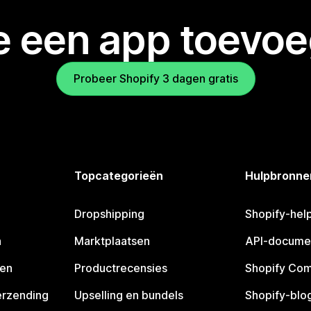
je een app toevo
Probeer Shopify 3 dagen gratis
Topcategorieën
Hulpbronne
Dropshipping
Shopify-hel
n
Marktplaatsen
API-docume
pen
Productrecensies
Shopify Co
erzending
Upselling en bundels
Shopify-blo