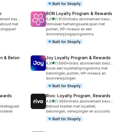
Built for Shopify
p
BON Loyalty Program & Rewards
van 5 sterren
Gratis abonnement beschikbaar
5,0
(1.810)
•
Gratis abonnement beschikbaar
1810 recensies in totaal
behoud met
Stimuleer herhalingsaankopen met
schappen!
punten, VIP-niveaus en een
doorverwijzingsprogramma
Built for Shopify
n & Belon
Joy Loyalty Program & Rewards
van 5 sterren
4,9
(1.696)
•
Gratis abonnement beschikbaar
1696 recensies in totaal
Bouw een loyaliteitsprogramma met
beloningen, punten, VIP-niveaus en
doorverwijzingen
Built for Shopify
ewards
Rivo: Loyalty Program, Rewards
van 5 sterren
4,8
(1.389)
•
Gratis abonnement beschikbaar
1389 recensies in totaal
inkeltegoed
Behoud klanten met loyaliteit,
muleren
beloningen, verwijzingen en accounts
Built for Shopify