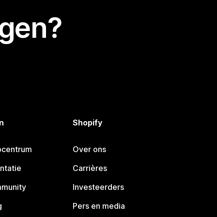
egen?
n
Shopify
pcentrum
Over ons
ntatie
Carrières
mmunity
Investeerders
g
Pers en media