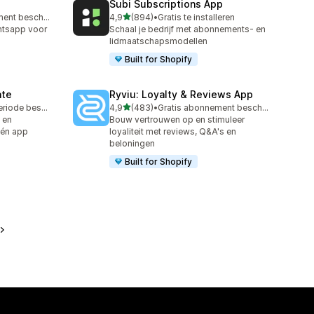
Subi Subscriptions App
van 5 sterren
Gratis abonnement beschikbaar
4,9
(894)
•
Gratis te installeren
894 recensies in totaal
ntsapp voor
Schaal je bedrijf met abonnements- en
lidmaatschapsmodellen
Built for Shopify
ate
Ryviu: Loyalty & Reviews App
van 5 sterren
Gratis proefperiode beschikbaar
4,9
(483)
•
Gratis abonnement beschikbaar
483 recensies in totaal
- en
Bouw vertrouwen op en stimuleer
 één app
loyaliteit met reviews, Q&A's en
beloningen
Built for Shopify