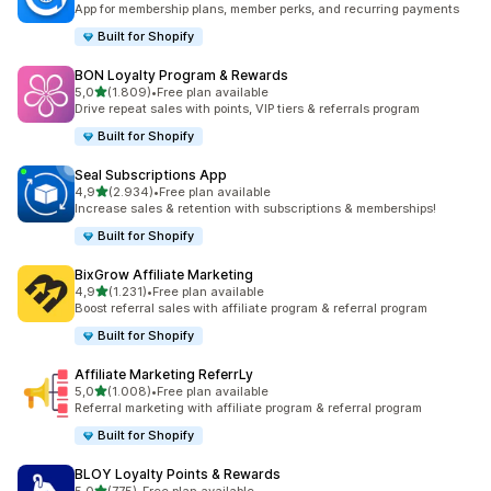
App for membership plans, member perks, and recurring payments
Built for Shopify
BON Loyalty Program & Rewards
de 5 estrelas
5,0
(1.809)
•
Free plan available
1809 total de avaliações
Drive repeat sales with points, VIP tiers & referrals program
Built for Shopify
Seal Subscriptions App
de 5 estrelas
4,9
(2.934)
•
Free plan available
2934 total de avaliações
Increase sales & retention with subscriptions & memberships!
Built for Shopify
BixGrow Affiliate Marketing
de 5 estrelas
4,9
(1.231)
•
Free plan available
1231 total de avaliações
Boost referral sales with affiliate program & referral program
Built for Shopify
Affiliate Marketing ReferrLy
de 5 estrelas
5,0
(1.008)
•
Free plan available
1008 total de avaliações
Referral marketing with affiliate program & referral program
Built for Shopify
BLOY Loyalty Points & Rewards
de 5 estrelas