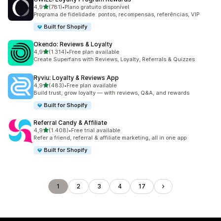
de 5 estrelas
4,9
(781)
•
Plano gratuito disponível
781 total de avaliações
Programa de fidelidade: pontos, recompensas, referências, VIP
Built for Shopify
Okendo: Reviews & Loyalty
de 5 estrelas
4,9
(1.314)
•
Free plan available
1314 total de avaliações
Create Superfans with Reviews, Loyalty, Referrals & Quizzes
Ryviu: Loyalty & Reviews App
de 5 estrelas
4,9
(483)
•
Free plan available
483 total de avaliações
Build trust, grow loyalty — with reviews, Q&A, and rewards
Built for Shopify
Referral Candy & Affiliate
de 5 estrelas
4,9
(1.408)
•
Free trial available
1408 total de avaliações
Refer a friend, referral & affiliate marketing, all in one app
Built for Shopify
1
2
3
4
17