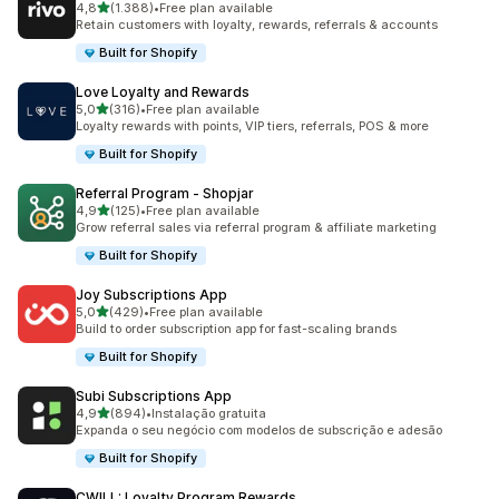
de 5 estrelas
4,8
(1.388)
•
Free plan available
1388 total de avaliações
Retain customers with loyalty, rewards, referrals & accounts
Built for Shopify
Love Loyalty and Rewards
de 5 estrelas
5,0
(316)
•
Free plan available
316 total de avaliações
Loyalty rewards with points, VIP tiers, referrals, POS & more
Built for Shopify
Referral Program ‑ Shopjar
de 5 estrelas
4,9
(125)
•
Free plan available
125 total de avaliações
Grow referral sales via referral program & affiliate marketing
Built for Shopify
Joy Subscriptions App
de 5 estrelas
5,0
(429)
•
Free plan available
429 total de avaliações
Build to order subscription app for fast-scaling brands
Built for Shopify
Subi Subscriptions App
de 5 estrelas
4,9
(894)
•
Instalação gratuita
894 total de avaliações
Expanda o seu negócio com modelos de subscrição e adesão
Built for Shopify
CWILL: Loyalty Program Rewards