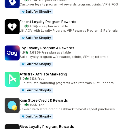
5,0
(775)
•
Free plan available
775 total de avaliações
Customer loyalty program w/ rewards program, points, VIP & POS
Built for Shopify
Essent Loyalty Program Rewards
de 5 estrelas
5,0
(434)
•
Free plan available
434 total de avaliações
Lift AOV with Loyalty Program, VIP Rewards Program & Referrals
Built for Shopify
Joy Loyalty Program & Rewards
de 5 estrelas
4,9
(1.696)
•
Free plan available
1696 total de avaliações
Build loyalty program w/ rewards, points, VIP tier, referrals
Built for Shopify
Affilitrak Affiliate Marketing
de 5 estrelas
5,0
(213)
•
Free
213 total de avaliações
Run affiliate marketing programs with referrals & influencers
Built for Shopify
Koin Store Credit & Rewards
de 5 estrelas
5,0
(155)
•
Free
155 total de avaliações
Reward with store credit cashback to boost repeat purchases
Built for Shopify
Rivo: Loyalty Program, Rewards