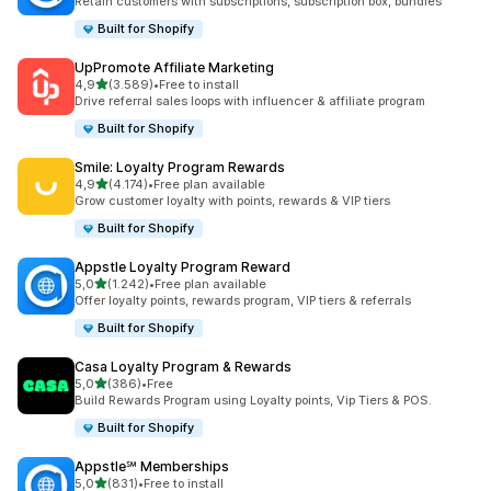
Retain customers with subscriptions, subscription box, bundles
Built for Shopify
UpPromote Affiliate Marketing
de 5 estrelas
4,9
(3.589)
•
Free to install
3589 total de avaliações
Drive referral sales loops with influencer & affiliate program
Built for Shopify
Smile: Loyalty Program Rewards
de 5 estrelas
4,9
(4.174)
•
Free plan available
4174 total de avaliações
Grow customer loyalty with points, rewards & VIP tiers
Built for Shopify
Appstle Loyalty Program Reward
de 5 estrelas
5,0
(1.242)
•
Free plan available
1242 total de avaliações
Offer loyalty points, rewards program, VIP tiers & referrals
Built for Shopify
Casa Loyalty Program & Rewards
de 5 estrelas
5,0
(386)
•
Free
386 total de avaliações
Build Rewards Program using Loyalty points, Vip Tiers & POS.
Built for Shopify
Appstle℠ Memberships
de 5 estrelas
5,0
(831)
•
Free to install
831 total de avaliações