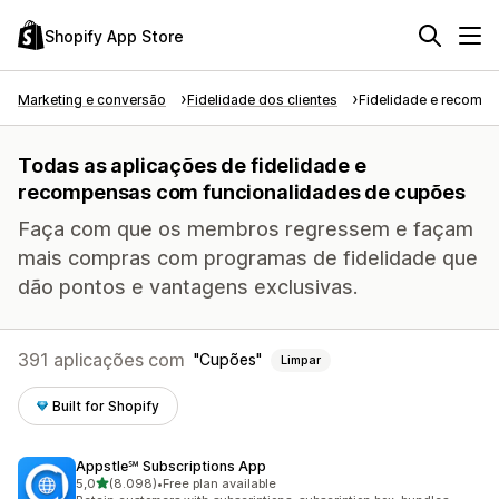
Shopify App Store
Marketing e conversão
Fidelidade dos clientes
Fidelidade e recomp
Todas as aplicações de fidelidade e
recompensas com funcionalidades de cupões
Faça com que os membros regressem e façam
mais compras com programas de fidelidade que
dão pontos e vantagens exclusivas.
391 aplicações com
Cupões
Limpar
Built for Shopify
Appstle℠ Subscriptions App
de 5 estrelas
5,0
(8.098)
•
Free plan available
8098 total de avaliações