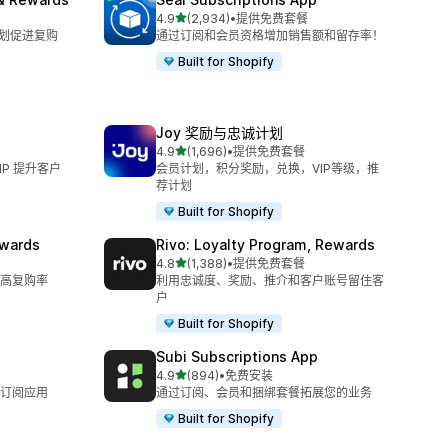
星（满分 5 星）
4.9
(2,934)
•
提供免费套餐
总共 2934 条评论
计划促进复购
通过订阅和会员资格增加销售额和留存率！
Built for Shopify
Joy 奖励与忠诚计划
星（满分 5 星）
4.9
(1,696)
•
提供免费套餐
总共 1696 条评论
P 提升客户
会员计划，积分奖励，兑换，VIP等级，推
荐计划
Built for Shopify
ewards
Rivo: Loyalty Program, Rewards
星（满分 5 星）
4.8
(1,388)
•
提供免费套餐
总共 1388 条评论
高复购率
利用忠诚度、奖励、推介和客户账号留住客
户
Built for Shopify
Subi Subscriptions App
星（满分 5 星）
4.9
(894)
•
免费安装
总共 894 条评论
订阅应用
通过订阅、会员和捆绑套餐拓展您的业务
Built for Shopify