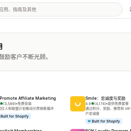
用
鼓励客户不断光顾。
Promote Affiliate Marketing
Smile：忠诚度与奖励
星（满分 5 星）
星（满分 5 星）
(3,589)
•
免费安装
4.9
(4,174)
•
提供免费套餐
 3589 条评论
总共 4174 条评论
过红人和联盟计划推动引荐销售循环
通过积分、奖励、推荐和 VIP
户忠诚度
Built for Shopify
Built for Shopify
pstle℠ Memberships
BON Loyalty Program 