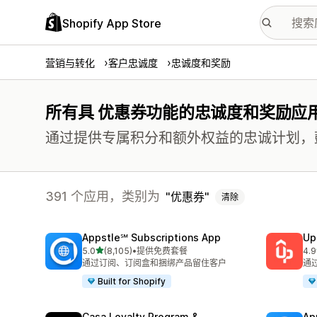
Shopify App Store
营销与转化
客户忠诚度
忠诚度和奖励
所有具 优惠券功能的忠诚度和奖励应
通过提供专属积分和额外权益的忠诚计划，
391 个应用，类别为
优惠券
清除
Appstle℠ Subscriptions App
Up
星（满分 5 星）
5.0
(8,105)
•
提供免费套餐
4.9
总共 8105 条评论
总共
通过订阅、订阅盒和捆绑产品留住客户
通
Built for Shopify
Casa Loyalty Program &
Ap