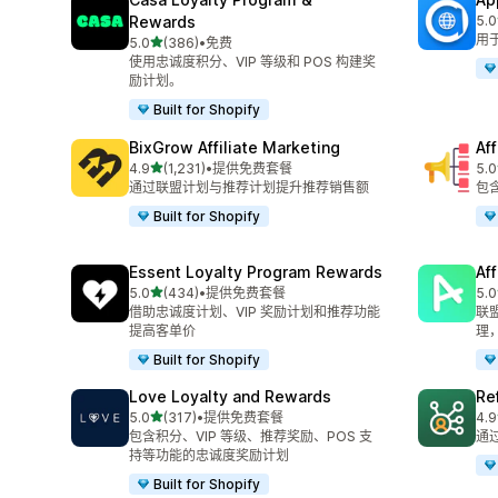
Rewards
5.0
总共
用
星（满分 5 星）
5.0
(386)
•
免费
总共 386 条评论
使用忠诚度积分、VIP 等级和 POS 构建奖
励计划。
Built for Shopify
BixGrow Affiliate Marketing
Af
星（满分 5 星）
4.9
(1,231)
•
提供免费套餐
5.0
总共 1231 条评论
总共
通过联盟计划与推荐计划提升推荐销售额
包
Built for Shopify
Essent Loyalty Program Rewards
Af
星（满分 5 星）
5.0
(434)
•
提供免费套餐
5.0
总共 434 条评论
总共
借助忠诚度计划、VIP 奖励计划和推荐功能
联
提高客单价
理
Built for Shopify
Love Loyalty and Rewards
Re
星（满分 5 星）
5.0
(317)
•
提供免费套餐
4.9
总共 317 条评论
总共
包含积分、VIP 等级、推荐奖励、POS 支
通
持等功能的忠诚度奖励计划
Built for Shopify