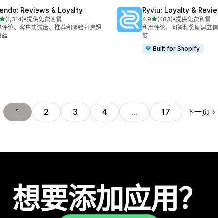
endo: Reviews & Loyalty
Ryviu: Loyalty & Revi
星（满分 5 星）
星（满分 5 星）
(1,314)
•
提供免费套餐
4.9
(483)
•
提供免费套餐
 1314 条评论
总共 483 条评论
过评论、客户忠诚度、推荐和测验打造超
利用评论、问答和奖励建立信
粉丝
度
Built for Shopify
下一页
1
2
3
4
…
17
想要添加应用？