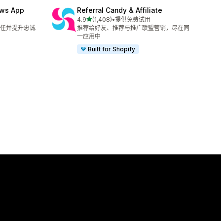
ews App
Referral Candy & Affiliate
星（满分 5 星）
4.9
(1,408)
•
提供免费试用
总共 1408 条评论
任并提升忠诚
推荐给好友、推荐与推广联盟营销，尽在同
一应用中
Built for Shopify