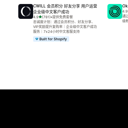
CWILL 会员积分 好友分享 用户运营
Ok
企业级中文客户成功
4.9
总共
通
星（满分 5 星）
4.9
(781)
•
提供免费套餐
总共 781 条评论
级
忠诚度计划：通过会员积分、好友分享、
VIP奖励提升复购率｜企业级中文客户成功
服务｜7x24小时中文客服支持
Built for Shopify