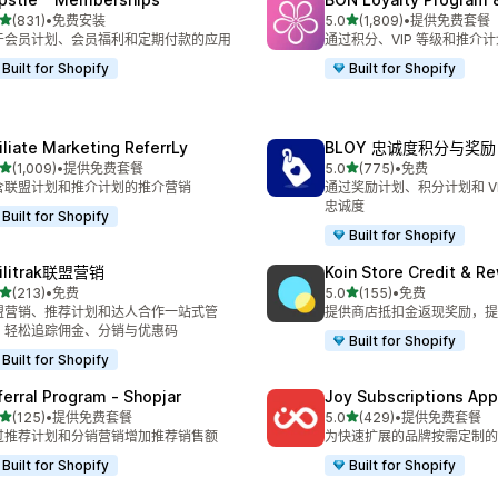
星（满分 5 星）
星（满分 5 星）
(831)
•
免费安装
5.0
(1,809)
•
提供免费套餐
 831 条评论
总共 1809 条评论
于会员计划、会员福利和定期付款的应用
通过积分、VIP 等级和推介
Built for Shopify
Built for Shopify
filiate Marketing ReferrLy
BLOY 忠诚度积分与奖励
星（满分 5 星）
星（满分 5 星）
(1,009)
•
提供免费套餐
5.0
(775)
•
免费
 1009 条评论
总共 775 条评论
含联盟计划和推介计划的推介营销
通过奖励计划、积分计划和 VI
忠诚度
Built for Shopify
Built for Shopify
filitrak联盟营销
Koin Store Credit & R
星（满分 5 星）
星（满分 5 星）
(213)
•
免费
5.0
(155)
•
免费
 213 条评论
总共 155 条评论
盟营销、推荐计划和达人合作一站式管
提供商店抵扣金返现奖励，提
，轻松追踪佣金、分销与优惠码
Built for Shopify
Built for Shopify
ferral Program ‑ Shopjar
Joy Subscriptions App
星（满分 5 星）
星（满分 5 星）
(125)
•
提供免费套餐
5.0
(429)
•
提供免费套餐
 125 条评论
总共 429 条评论
过推荐计划和分销营销增加推荐销售额
为快速扩展的品牌按需定制的
Built for Shopify
Built for Shopify