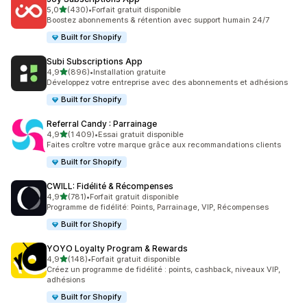
étoile(s) sur 5
5,0
(430)
•
Forfait gratuit disponible
430 avis au total
Boostez abonnements & rétention avec support humain 24/7
Built for Shopify
Subi Subscriptions App
étoile(s) sur 5
4,9
(896)
•
Installation gratuite
896 avis au total
Développez votre entreprise avec des abonnements et adhésions
Built for Shopify
Referral Candy : Parrainage
étoile(s) sur 5
4,9
(1 409)
•
Essai gratuit disponible
1409 avis au total
Faites croître votre marque grâce aux recommandations clients
Built for Shopify
CWILL: Fidélité & Récompenses
étoile(s) sur 5
4,9
(781)
•
Forfait gratuit disponible
781 avis au total
Programme de fidélité: Points, Parrainage, VIP, Récompenses
Built for Shopify
YOYO Loyalty Program & Rewards
étoile(s) sur 5
4,9
(148)
•
Forfait gratuit disponible
148 avis au total
Créez un programme de fidélité : points, cashback, niveaux VIP,
adhésions
Built for Shopify