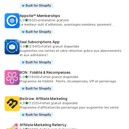
Built for Shopify
Appstle℠ Memberships
étoile(s) sur 5
5,0
(832)
•
Installation gratuite
832 avis au total
Le meilleur outil d'adhésion, avantages membres, paiement...
Built for Shopify
Seal Subscriptions App
étoile(s) sur 5
4,9
(2 940)
•
Forfait gratuit disponible
2940 avis au total
Augmentez vos ventes et votre rétention grâce aux abonnements
et aux adhésions !
Built for Shopify
BON : Fidélité & Récompenses
étoile(s) sur 5
5,0
(1 809)
•
Forfait gratuit disponible
1809 avis au total
Programme de fidélité : Points, récompenses, VIP et parrainage
Built for Shopify
BixGrow: Affiliate Marketing
étoile(s) sur 5
4,9
(1 233)
•
Forfait gratuit disponible
1233 avis au total
Programme d'affiliation/de parrainage pour augmenter les vente
Built for Shopify
Affiliate Marketing ReferrLy