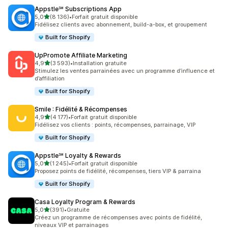
Appstle℠ Subscriptions App
étoile(s) sur 5
5,0
(8 136)
•
Forfait gratuit disponible
8136 avis au total
Fidélisez clients avec abonnement, build-a-box, et groupement
Built for Shopify
UpPromote Affiliate Marketing
étoile(s) sur 5
4,9
(3 593)
•
Installation gratuite
3593 avis au total
Stimulez les ventes parrainées avec un programme d’influence et
d’affiliation
Built for Shopify
Smile : Fidélité & Récompenses
étoile(s) sur 5
4,9
(4 177)
•
Forfait gratuit disponible
4177 avis au total
Fidélisez vos clients : points, récompenses, parrainage, VIP
Built for Shopify
Appstle℠ Loyalty & Rewards
étoile(s) sur 5
5,0
(1 245)
•
Forfait gratuit disponible
1245 avis au total
Proposez points de fidélité, récompenses, tiers VIP & parraina
Built for Shopify
Casa Loyalty Program & Rewards
étoile(s) sur 5
5,0
(391)
•
Gratuite
391 avis au total
Créez un programme de récompenses avec points de fidélité,
niveaux VIP et parrainages