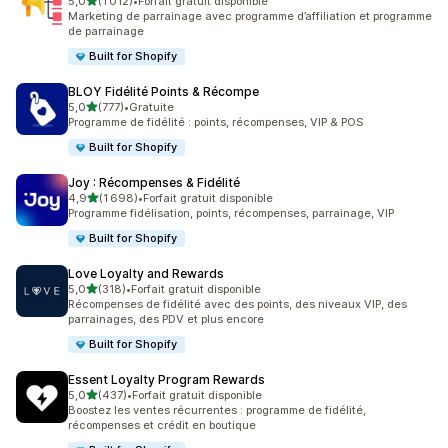
étoile(s) sur 5
5,0
(1 012)
•
Forfait gratuit disponible
1012 avis au total
Marketing de parrainage avec programme d’affiliation et programme
de parrainage
Built for Shopify
BLOY Fidélité Points & Récompe
étoile(s) sur 5
5,0
(777)
•
Gratuite
777 avis au total
Programme de fidélité : points, récompenses, VIP & POS
Built for Shopify
Joy : Récompenses & Fidélité
étoile(s) sur 5
4,9
(1 698)
•
Forfait gratuit disponible
1698 avis au total
Programme fidélisation, points, récompenses, parrainage, VIP
Built for Shopify
Love Loyalty and Rewards
étoile(s) sur 5
5,0
(318)
•
Forfait gratuit disponible
318 avis au total
Récompenses de fidélité avec des points, des niveaux VIP, des
parrainages, des PDV et plus encore
Built for Shopify
Essent Loyalty Program Rewards
étoile(s) sur 5
5,0
(437)
•
Forfait gratuit disponible
437 avis au total
Boostez les ventes récurrentes : programme de fidélité,
récompenses et crédit en boutique