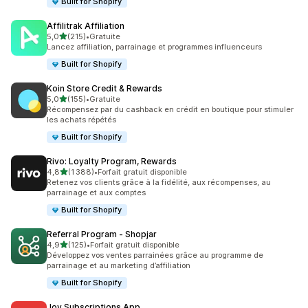
Built for Shopify
Affilitrak Affiliation
étoile(s) sur 5
5,0
(215)
•
Gratuite
215 avis au total
Lancez affiliation, parrainage et programmes influenceurs
Built for Shopify
Koin Store Credit & Rewards
étoile(s) sur 5
5,0
(155)
•
Gratuite
155 avis au total
Récompensez par du cashback en crédit en boutique pour stimuler
les achats répétés
Built for Shopify
Rivo: Loyalty Program, Rewards
étoile(s) sur 5
4,8
(1 388)
•
Forfait gratuit disponible
1388 avis au total
Retenez vos clients grâce à la fidélité, aux récompenses, au
parrainage et aux comptes
Built for Shopify
Referral Program ‑ Shopjar
étoile(s) sur 5
4,9
(125)
•
Forfait gratuit disponible
125 avis au total
Développez vos ventes parrainées grâce au programme de
parrainage et au marketing d’affiliation
Built for Shopify
Joy Subscriptions App