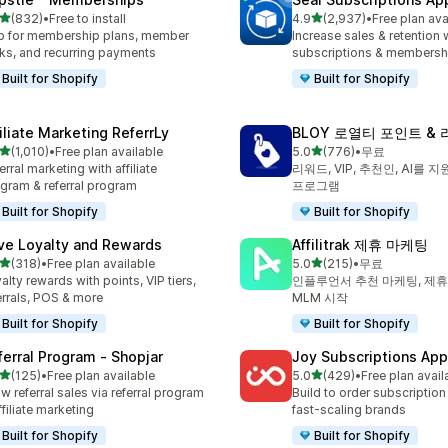
별 5개 중
별 5개 중
(832)
•
Free to install
4.9
(2,937)
•
Free plan ava
리뷰 832개
총 리뷰 2937개
 for membership plans, member
Increase sales & retention 
ks, and recurring payments
subscriptions & membersh
Built for Shopify
Built for Shopify
filiate Marketing ReferrLy
BLOY 로열티 포인트 &
별 5개 중
별 5개 중
(1,010)
•
Free plan available
5.0
(776)
•
무료
리뷰 1010개
총 리뷰 776개
erral marketing with affiliate
리워드, VIP, 추천인, AI를
gram & referral program
프로그램
Built for Shopify
Built for Shopify
ve Loyalty and Rewards
Affilitrak 제휴 마케팅
별 5개 중
별 5개 중
(318)
•
Free plan available
5.0
(215)
•
무료
리뷰 318개
총 리뷰 215개
alty rewards with points, VIP tiers,
인플루언서 추천 마케팅, 제휴
errals, POS & more
MLM 시작
Built for Shopify
Built for Shopify
ferral Program ‑ Shopjar
Joy Subscriptions App
별 5개 중
별 5개 중
(125)
•
Free plan available
5.0
(429)
•
Free plan avail
리뷰 125개
총 리뷰 429개
w referral sales via referral program
Build to order subscription
ffiliate marketing
fast-scaling brands
Built for Shopify
Built for Shopify