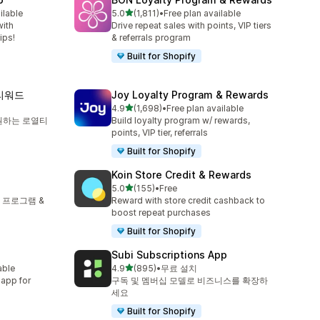
별 5개 중
ilable
5.0
(1,811)
•
Free plan available
총 리뷰 1811개
with
Drive repeat sales with points, VIP tiers
ips!
& referrals program
Built for Shopify
 리워드
Joy Loyalty Program & Rewards
별 5개 중
4.9
(1,698)
•
Free plan available
총 리뷰 1698개
 지원하는 로열티
Build loyalty program w/ rewards,
points, VIP tier, referrals
Built for Shopify
Koin Store Credit & Rewards
별 5개 중
5.0
(155)
•
Free
총 리뷰 155개
 프로그램 &
Reward with store credit cashback to
boost repeat purchases
Built for Shopify
Subi Subscriptions App
별 5개 중
able
4.9
(895)
•
무료 설치
총 리뷰 895개
 app for
구독 및 멤버십 모델로 비즈니스를 확장하
세요
Built for Shopify