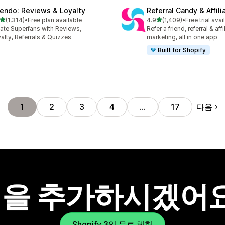
endo: Reviews & Loyalty
Referral Candy & Affili
별 5개 중
별 5개 중
(1,314)
•
Free plan available
4.9
(1,409)
•
Free trial avai
리뷰 1314개
총 리뷰 1409개
ate Superfans with Reviews,
Refer a friend, referral & affi
alty, Referrals & Quizzes
marketing, all in one app
Built for Shopify
다음
1
2
3
4
…
17
을 추가하시겠어
Shopify 3일 무료 체험