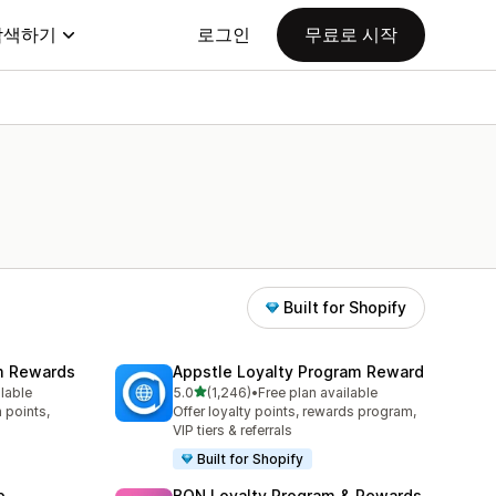
탐색하기
로그인
무료로 시작
Built for Shopify
am Rewards
Appstle Loyalty Program Reward
별 5개 중
ilable
5.0
(1,246)
•
Free plan available
총 리뷰 1246개
 points,
Offer loyalty points, rewards program,
VIP tiers & referrals
Built for Shopify
p
BON Loyalty Program & Rewards