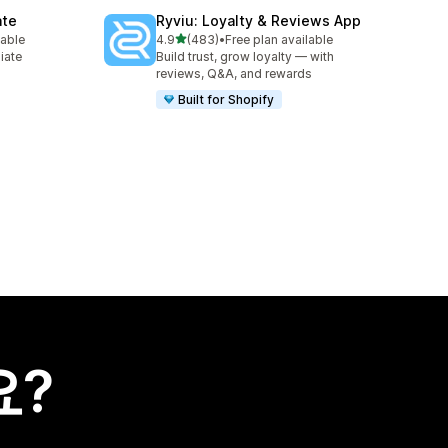
ate
Ryviu: Loyalty & Reviews App
별 5개 중
lable
4.9
(483)
•
Free plan available
총 리뷰 483개
liate
Build trust, grow loyalty — with
reviews, Q&A, and rewards
Built for Shopify
요?