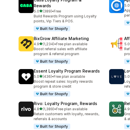
Rewards
5.0
총 
App
별 5개 중
5.0
(389)
•
Free
총 리뷰 389개
per
Build Rewards Program using Loyalty
points, Vip Tiers & POS.
Built for Shopify
BixGrow Affiliate Marketing
Af
별 5개 중
4.9
(1,234)
•
Free plan available
5.0
총 리뷰 1234개
총 
Boost referral sales with affiliate
Ref
program & referral program
pro
Built for Shopify
Essent Loyalty Program Rewards
Lo
별 5개 중
5.0
(436)
•
Free plan available
5.0
총 리뷰 436개
총 
Boost repeat sales: loyalty rewards
Loy
program & store credit
ref
Built for Shopify
Rivo: Loyalty Program, Rewards
Re
별 5개 중
4.8
(1,389)
•
Free plan available
4.9
총 리뷰 1389개
총 
Retain customers with loyalty, rewards,
Gro
referrals & accounts
& a
Built for Shopify