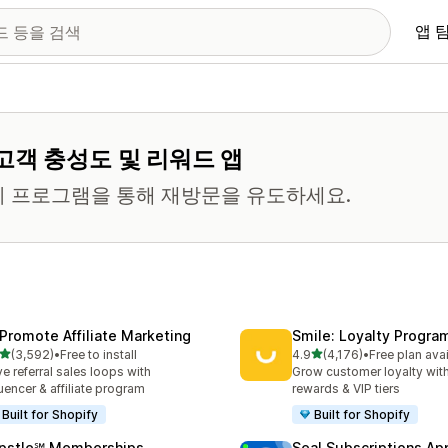
앱 
고객 충성도 및 리워드 앱
티 프로그램을 통해 재방문을 유도하세요.
Promote Affiliate Marketing
Smile: Loyalty Progr
별 5개 중
별 5개 중
(3,592)
•
Free to install
4.9
(4,176)
•
Free plan ava
리뷰 3592개
총 리뷰 4176개
ve referral sales loops with
Grow customer loyalty with
luencer & affiliate program
rewards & VIP tiers
Built for Shopify
Built for Shopify
pstle℠ Memberships
Seal Subscriptions Ap