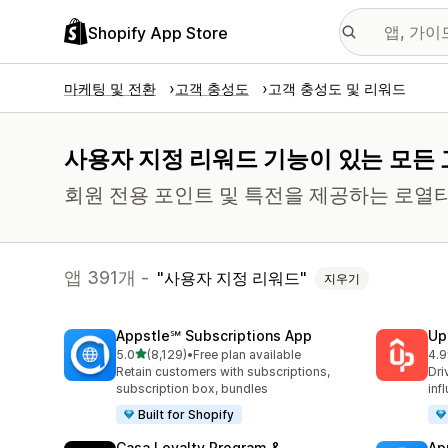
Shopify App Store
마케팅 및 전환
고객 충성도
고객 충성도 및 리워드
사용자 지정 리워드 기능이 있는 모든 
회원 전용 포인트 및 특전을 제공하는 로열
앱 391개 -
사용자 지정 리워드
지우기
Appstle℠ Subscriptions App
Up
별 5개 중
5.0
(8,129)
•
Free plan available
4.9
총 리뷰 8129개
총 
Retain customers with subscriptions,
Dri
subscription box, bundles
inf
Built for Shopify
Casa Loyalty Program &
Ap