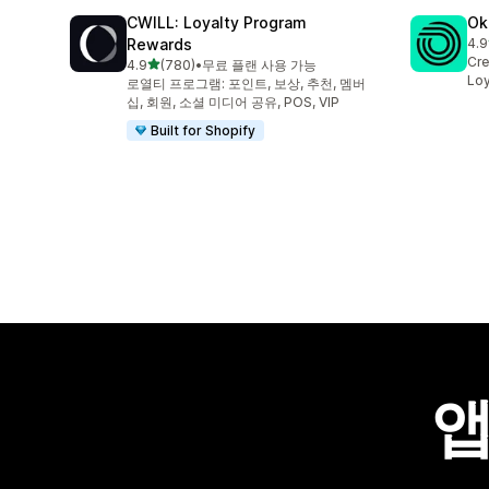
CWILL: Loyalty Program
Ok
Rewards
4.9
총 
Cre
별 5개 중
4.9
(780)
•
무료 플랜 사용 가능
총 리뷰 780개
Loy
로열티 프로그램: 포인트, 보상, 추천, 멤버
십, 회원, 소셜 미디어 공유, POS, VIP
Built for Shopify
앱