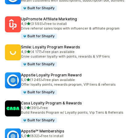
Retain customers with subscriptions, subscription box, bundles
Built for Shopify
UpPromote Affiliate Marketing
av 5 stjerner
4,9
(3 593)
•
Free to install
Totalt 3593 omtaler
Drive referral sales loops with influencer & affiliate program
Built for Shopify
Smile: Loyalty Program Rewards
av 5 stjerner
4,9
(4 177)
•
Free plan available
Totalt 4177 omtaler
Grow customer loyalty with points, rewards & VIP tiers
Built for Shopify
Appstle Loyalty Program Reward
av 5 stjerner
5,0
(1 245)
•
Free plan available
Totalt 1245 omtaler
Offer loyalty points, rewards program, VIP tiers & referrals
Built for Shopify
Casa Loyalty Program & Rewards
av 5 stjerner
5,0
(391)
•
Free
Totalt 391 omtaler
Build Rewards Program w/ Loyalty points, Vip Tiers & Referrals
Built for Shopify
Appstle℠ Memberships
av 5 stjerner
5,0
(832)
•
Free to install
Totalt 832 omtaler