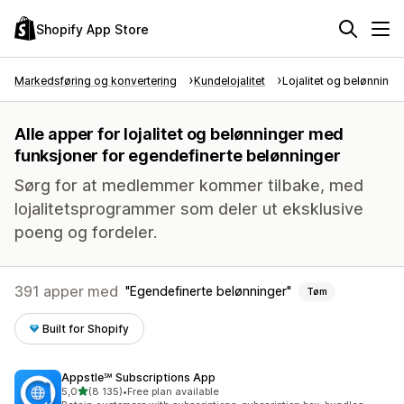
Shopify App Store
Markedsføring og konvertering
Kundelojalitet
Lojalitet og belønninge
Alle apper for lojalitet og belønninger med
funksjoner for egendefinerte belønninger
Sørg for at medlemmer kommer tilbake, med
lojalitetsprogrammer som deler ut eksklusive
poeng og fordeler.
391 apper med
Egendefinerte belønninger
Tøm
Built for Shopify
Appstle℠ Subscriptions App
av 5 stjerner
5,0
(8 135)
•
Free plan available
Totalt 8135 omtaler