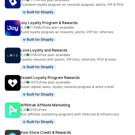
5,0
(777)
•
Free plan available
Totalt 777 omtaler
Customer loyalty program w/ rewards program, points, VIP & POS
Built for Shopify
Joy Loyalty Program & Rewards
av 5 stjerner
4,9
(1 698)
•
Free plan available
Totalt 1698 omtaler
Build loyalty program w/ rewards, points, VIP tier, referrals
Built for Shopify
Love Loyalty and Rewards
av 5 stjerner
5,0
(318)
•
Free plan available
Totalt 318 omtaler
Loyalty rewards with points, VIP tiers, referrals, POS & more
Built for Shopify
Essent Loyalty Program Rewards
av 5 stjerner
5,0
(437)
•
Free plan available
Totalt 437 omtaler
Boost repeat sales: loyalty rewards program & store credit
Built for Shopify
Affilitrak Affiliate Marketing
av 5 stjerner
5,0
(215)
•
Free
Totalt 215 omtaler
Run affiliate marketing programs with referrals & influencers
Built for Shopify
Koin Store Credit & Rewards