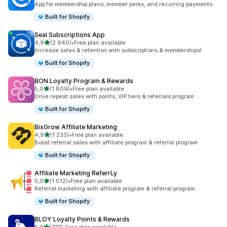
App for membership plans, member perks, and recurring payments
Built for Shopify
Seal Subscriptions App
av 5 stjerner
4,9
(2 940)
•
Free plan available
Totalt 2940 omtaler
Increase sales & retention with subscriptions & memberships!
Built for Shopify
BON Loyalty Program & Rewards
av 5 stjerner
5,0
(1 809)
•
Free plan available
Totalt 1809 omtaler
Drive repeat sales with points, VIP tiers & referrals program
Built for Shopify
BixGrow Affiliate Marketing
av 5 stjerner
4,9
(1 233)
•
Free plan available
Totalt 1233 omtaler
Boost referral sales with affiliate program & referral program
Built for Shopify
Affiliate Marketing ReferrLy
av 5 stjerner
5,0
(1 012)
•
Free plan available
Totalt 1012 omtaler
Referral marketing with affiliate program & referral program
Built for Shopify
BLOY Loyalty Points & Rewards
av 5 stjerner