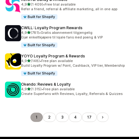
av 5 stjerner
4,9
(1 409)
•
Free trial available
Totalt 1409 omtaler
Refer a friend, referral & affiliate marketing, all in one app
Built for Shopify
CWILL: Loyalty Program Rewards
av 5 stjerner
4,9
(781)
•
Gratis abonnement tilgjengelig
Totalt 781 omtaler
Gjør enkeltkjøpere til lojale fans med poeng & VIP
Built for Shopify
YOYO Loyalty Program & Rewards
av 5 stjerner
4,9
(148)
•
Free plan available
Totalt 148 omtaler
Build Loyalty Program w/ Point, Cashback, VIP tier, Membership
Built for Shopify
Okendo: Reviews & Loyalty
av 5 stjerner
4,9
(1 315)
•
Free plan available
Totalt 1315 omtaler
Create Superfans with Reviews, Loyalty, Referrals & Quizzes
1
2
3
4
17