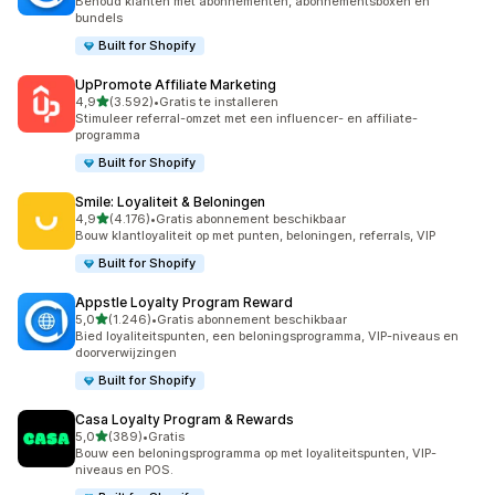
Behoud klanten met abonnementen, abonnementsboxen en
bundels
Built for Shopify
UpPromote Affiliate Marketing
van 5 sterren
4,9
(3.592)
•
Gratis te installeren
3592 recensies in totaal
Stimuleer referral-omzet met een influencer- en affiliate-
programma
Built for Shopify
Smile: Loyaliteit & Beloningen
van 5 sterren
4,9
(4.176)
•
Gratis abonnement beschikbaar
4176 recensies in totaal
Bouw klantloyaliteit op met punten, beloningen, referrals, VIP
Built for Shopify
Appstle Loyalty Program Reward
van 5 sterren
5,0
(1.246)
•
Gratis abonnement beschikbaar
1246 recensies in totaal
Bied loyaliteitspunten, een beloningsprogramma, VIP-niveaus en
doorverwijzingen
Built for Shopify
Casa Loyalty Program & Rewards
van 5 sterren
5,0
(389)
•
Gratis
389 recensies in totaal
Bouw een beloningsprogramma op met loyaliteitspunten, VIP-
niveaus en POS.