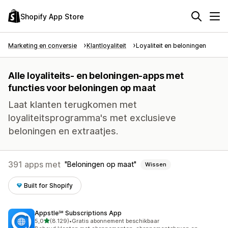
Shopify App Store
Marketing en conversie
Klantloyaliteit
Loyaliteit en beloningen
Alle loyaliteits- en beloningen-apps met
functies voor beloningen op maat
Laat klanten terugkomen met
loyaliteitsprogramma's met exclusieve
beloningen en extraatjes.
391 apps met
Beloningen op maat
Wissen
Built for Shopify
Appstle℠ Subscriptions App
van 5 sterren
5,0
(8.129)
•
Gratis abonnement beschikbaar
8129 recensies in totaal