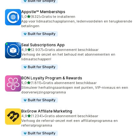
Built for Shopify
Appstle℠ Memberships
van 5 sterren
5,0
(832)
•
Gratis te installeren
832 recensies in totaal
App voor lidmaatschapsplannen, ledenvoordelen en terugkerende
betalingen
Built for Shopify
Seal Subscriptions App
van 5 sterren
4,9
(2.937)
•
Gratis abonnement beschikbaar
2937 recensies in totaal
Verhoog de omzet en het behoud met abonnementen en
lidmaatschappen!
Built for Shopify
BON Loyalty Program & Rewards
van 5 sterren
5,0
(1.811)
•
Gratis abonnement beschikbaar
1811 recensies in totaal
Stimuleer herhalingsaankopen met punten, VIP-niveaus en een
doorverwijzingsprogramma
Built for Shopify
BixGrow Affiliate Marketing
van 5 sterren
4,9
(1.234)
•
Gratis abonnement beschikbaar
1234 recensies in totaal
Verhoog de referral-omzet met een affiliateprogramma en
referralprogramma
Built for Shopify