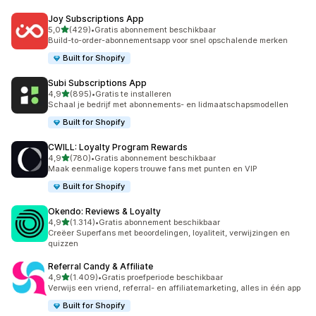
Joy Subscriptions App
van 5 sterren
5,0
(429)
•
Gratis abonnement beschikbaar
429 recensies in totaal
Build-to-order-abonnementsapp voor snel opschalende merken
Built for Shopify
Subi Subscriptions App
van 5 sterren
4,9
(895)
•
Gratis te installeren
895 recensies in totaal
Schaal je bedrijf met abonnements- en lidmaatschapsmodellen
Built for Shopify
CWILL: Loyalty Program Rewards
van 5 sterren
4,9
(780)
•
Gratis abonnement beschikbaar
780 recensies in totaal
Maak eenmalige kopers trouwe fans met punten en VIP
Built for Shopify
Okendo: Reviews & Loyalty
van 5 sterren
4,9
(1.314)
•
Gratis abonnement beschikbaar
1314 recensies in totaal
Creëer Superfans met beoordelingen, loyaliteit, verwijzingen en
quizzen
Referral Candy & Affiliate
van 5 sterren
4,9
(1.409)
•
Gratis proefperiode beschikbaar
1409 recensies in totaal
Verwijs een vriend, referral- en affiliatemarketing, alles in één app
Built for Shopify