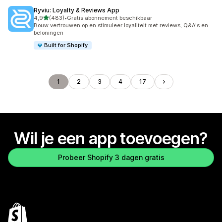
Ryviu: Loyalty & Reviews App
van 5 sterren
4,9
(483)
•
Gratis abonnement beschikbaar
483 recensies in totaal
Bouw vertrouwen op en stimuleer loyaliteit met reviews, Q&A's en
beloningen
Built for Shopify
1
2
3
4
17
Wil je een app toevoegen?
Probeer Shopify 3 dagen gratis