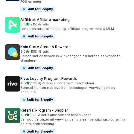
POS en meer
Built for Shopify
Affilitrak Affiliate marketing
van 5 sterren
5,0
(215)
•
Gratis
215 recensies in totaal
Lanceren referral marketing, affiliate-programma's & MLM
Built for Shopify
Koin Store Credit & Rewards
van 5 sterren
5,0
(155)
•
Gratis
155 recensies in totaal
Beloon met cashback in winkeltegoed om herhaalaankopen te
stimuleren
Built for Shopify
Rivo: Loyalty Program, Rewards
van 5 sterren
4,8
(1.389)
•
Gratis abonnement beschikbaar
1389 recensies in totaal
Behoud klanten met loyaliteit, beloningen, verwijzingen en
accounts
Built for Shopify
Referral Program ‑ Shopjar
van 5 sterren
4,9
(125)
•
Gratis abonnement beschikbaar
125 recensies in totaal
Verhoog de omzet uit verwijzingen via een verwijzingsprogramma
en affiliatemarketing
Built for Shopify