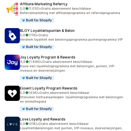
Affiliate Marketing ReferrLy
van 5 sterren
5,0
(1.010)
•
Gratis abonnement beschikbaar
1010 recensies in totaal
Referralmarketing met affiliateprogramma en referralprogramma
Built for Shopify
BLOY Loyaliteitspunten & Belon
van 5 sterren
5,0
(776)
•
Gratis
776 recensies in totaal
Versterk loyaliteit met beloningsprogramma puntenprogramma VIP
Built for Shopify
Joy Loyalty Program & Rewards
van 5 sterren
4,9
(1.698)
•
Gratis abonnement beschikbaar
1698 recensies in totaal
Bouw een loyaliteitsprogramma met beloningen, punten, VIP-
niveaus en doorverwijzingen
Built for Shopify
Essent Loyalty Program Rewards
van 5 sterren
5,0
(436)
•
Gratis abonnement beschikbaar
436 recensies in totaal
Stimuleer herhaalaankopen: loyaliteitsprogramma met beloningen
en winkeltegoed
Built for Shopify
Love Loyalty and Rewards
van 5 sterren
5,0
(318)
•
Gratis abonnement beschikbaar
318 recensies in totaal
Loyaliteitsbeloningen met punten, VIP-niveaus, doorverwijzingen,