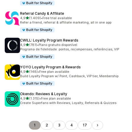
Built for Shopify
Referral Candy & Affiliate
de 5 estrelas
4,9
(1.409)
•
Free trial available
1409 total de avaliações
Refer a friend, referral & affiliate marketing, all in one app
Built for Shopify
CWILL: Loyalty Program Rewards
de 5 estrelas
4,9
(781)
•
Plano gratuito disponível
781 total de avaliações
Programa de fidelidade: pontos, recompensas, referências, VIP
Built for Shopify
YOYO Loyalty Program & Rewards
de 5 estrelas
4,9
(148)
•
Free plan available
148 total de avaliações
Build Loyalty Program w/ Point, Cashback, VIP tier, Membership
Built for Shopify
Okendo: Reviews & Loyalty
de 5 estrelas
4,9
(1.315)
•
Free plan available
1315 total de avaliações
Create Superfans with Reviews, Loyalty, Referrals & Quizzes
1
2
3
4
17