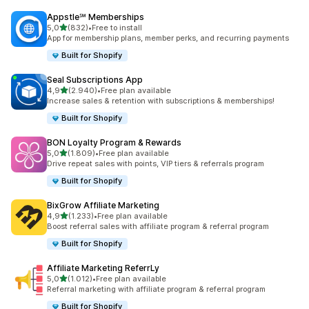
Appstle℠ Memberships
de 5 estrelas
5,0
(832)
•
Free to install
832 total de avaliações
App for membership plans, member perks, and recurring payments
Built for Shopify
Seal Subscriptions App
de 5 estrelas
4,9
(2.940)
•
Free plan available
2940 total de avaliações
Increase sales & retention with subscriptions & memberships!
Built for Shopify
BON Loyalty Program & Rewards
de 5 estrelas
5,0
(1.809)
•
Free plan available
1809 total de avaliações
Drive repeat sales with points, VIP tiers & referrals program
Built for Shopify
BixGrow Affiliate Marketing
de 5 estrelas
4,9
(1.233)
•
Free plan available
1233 total de avaliações
Boost referral sales with affiliate program & referral program
Built for Shopify
Affiliate Marketing ReferrLy
de 5 estrelas
5,0
(1.012)
•
Free plan available
1012 total de avaliações
Referral marketing with affiliate program & referral program
Built for Shopify