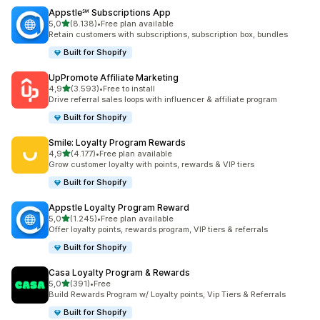
Appstle℠ Subscriptions App
de 5 estrelas
5,0
(8.138)
•
Free plan available
8138 total de avaliações
Retain customers with subscriptions, subscription box, bundles
Built for Shopify
UpPromote Affiliate Marketing
de 5 estrelas
4,9
(3.593)
•
Free to install
3593 total de avaliações
Drive referral sales loops with influencer & affiliate program
Built for Shopify
Smile: Loyalty Program Rewards
de 5 estrelas
4,9
(4.177)
•
Free plan available
4177 total de avaliações
Grow customer loyalty with points, rewards & VIP tiers
Built for Shopify
Appstle Loyalty Program Reward
de 5 estrelas
5,0
(1.245)
•
Free plan available
1245 total de avaliações
Offer loyalty points, rewards program, VIP tiers & referrals
Built for Shopify
Casa Loyalty Program & Rewards
de 5 estrelas
5,0
(391)
•
Free
391 total de avaliações
Build Rewards Program w/ Loyalty points, Vip Tiers & Referrals
Built for Shopify