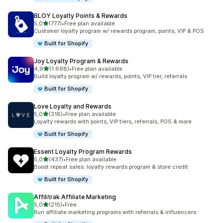
BLOY Loyalty Points & Rewards
de 5 estrelas
5,0
(777)
•
Free plan available
777 total de avaliações
Customer loyalty program w/ rewards program, points, VIP & POS
Built for Shopify
Joy Loyalty Program & Rewards
de 5 estrelas
4,9
(1.698)
•
Free plan available
1698 total de avaliações
Build loyalty program w/ rewards, points, VIP tier, referrals
Built for Shopify
Love Loyalty and Rewards
de 5 estrelas
5,0
(318)
•
Free plan available
318 total de avaliações
Loyalty rewards with points, VIP tiers, referrals, POS & more
Built for Shopify
Essent Loyalty Program Rewards
de 5 estrelas
5,0
(437)
•
Free plan available
437 total de avaliações
Boost repeat sales: loyalty rewards program & store credit
Built for Shopify
Affilitrak Affiliate Marketing
de 5 estrelas
5,0
(215)
•
Free
215 total de avaliações
Run affiliate marketing programs with referrals & influencers