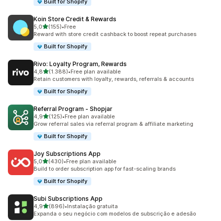
Built for Shopify
Koin Store Credit & Rewards
de 5 estrelas
5,0
(155)
•
Free
155 total de avaliações
Reward with store credit cashback to boost repeat purchases
Built for Shopify
Rivo: Loyalty Program, Rewards
de 5 estrelas
4,8
(1.388)
•
Free plan available
1388 total de avaliações
Retain customers with loyalty, rewards, referrals & accounts
Built for Shopify
Referral Program ‑ Shopjar
de 5 estrelas
4,9
(125)
•
Free plan available
125 total de avaliações
Grow referral sales via referral program & affiliate marketing
Built for Shopify
Joy Subscriptions App
de 5 estrelas
5,0
(430)
•
Free plan available
430 total de avaliações
Build to order subscription app for fast-scaling brands
Built for Shopify
Subi Subscriptions App
de 5 estrelas
4,9
(896)
•
Instalação gratuita
896 total de avaliações
Expanda o seu negócio com modelos de subscrição e adesão