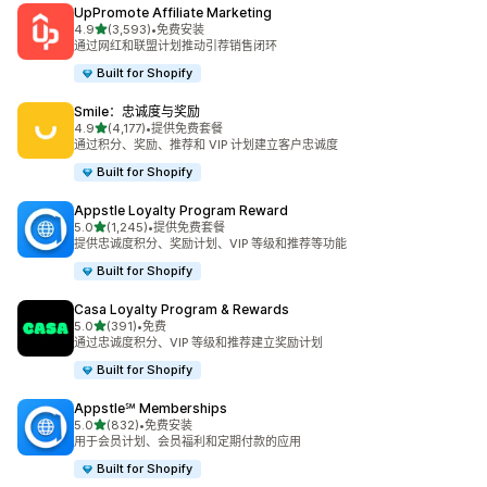
UpPromote Affiliate Marketing
星（满分 5 星）
4.9
(3,593)
•
免费安装
总共 3593 条评论
通过网红和联盟计划推动引荐销售闭环
Built for Shopify
Smile：忠诚度与奖励
星（满分 5 星）
4.9
(4,177)
•
提供免费套餐
总共 4177 条评论
通过积分、奖励、推荐和 VIP 计划建立客户忠诚度
Built for Shopify
Appstle Loyalty Program Reward
星（满分 5 星）
5.0
(1,245)
•
提供免费套餐
总共 1245 条评论
提供忠诚度积分、奖励计划、VIP 等级和推荐等功能
Built for Shopify
Casa Loyalty Program & Rewards
星（满分 5 星）
5.0
(391)
•
免费
总共 391 条评论
通过忠诚度积分、VIP 等级和推荐建立奖励计划
Built for Shopify
Appstle℠ Memberships
星（满分 5 星）
5.0
(832)
•
免费安装
总共 832 条评论
用于会员计划、会员福利和定期付款的应用
Built for Shopify