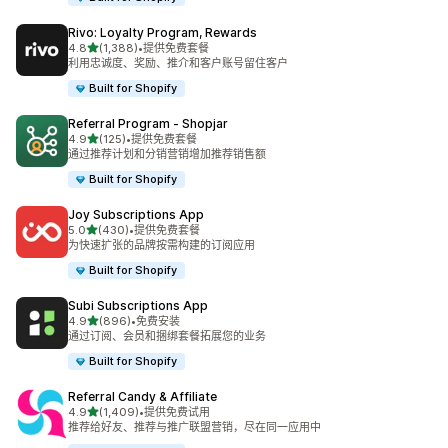
Rivo: Loyalty Program, Rewards
星（满分 5 星）
4.8
(1,388)
•
提供免费套餐
总共 1388 条评论
利用忠诚度、奖励、推介和客户账号留住客户
Built for Shopify
Referral Program ‑ Shopjar
星（满分 5 星）
4.9
(125)
•
提供免费套餐
总共 125 条评论
通过推荐计划和分销营销增加推荐销售额
Built for Shopify
Joy Subscriptions App
星（满分 5 星）
5.0
(430)
•
提供免费套餐
总共 430 条评论
为快速扩张的品牌按需构建的订阅应用
Built for Shopify
Subi Subscriptions App
星（满分 5 星）
4.9
(896)
•
免费安装
总共 896 条评论
通过订阅、会员和捆绑套餐拓展您的业务
Built for Shopify
Referral Candy & Affiliate
星（满分 5 星）
4.9
(1,409)
•
提供免费试用
总共 1409 条评论
推荐给好友、推荐与推广联盟营销，尽在同一应用中