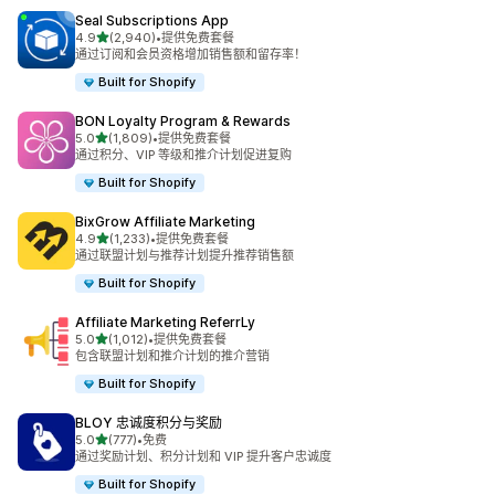
Seal Subscriptions App
星（满分 5 星）
4.9
(2,940)
•
提供免费套餐
总共 2940 条评论
通过订阅和会员资格增加销售额和留存率！
Built for Shopify
BON Loyalty Program & Rewards
星（满分 5 星）
5.0
(1,809)
•
提供免费套餐
总共 1809 条评论
通过积分、VIP 等级和推介计划促进复购
Built for Shopify
BixGrow Affiliate Marketing
星（满分 5 星）
4.9
(1,233)
•
提供免费套餐
总共 1233 条评论
通过联盟计划与推荐计划提升推荐销售额
Built for Shopify
Affiliate Marketing ReferrLy
星（满分 5 星）
5.0
(1,012)
•
提供免费套餐
总共 1012 条评论
包含联盟计划和推介计划的推介营销
Built for Shopify
BLOY 忠诚度积分与奖励
星（满分 5 星）
5.0
(777)
•
免费
总共 777 条评论
通过奖励计划、积分计划和 VIP 提升客户忠诚度
Built for Shopify