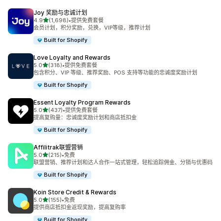
Joy 奖励与忠诚计划
星（满分 5 星）
4.9
(1,698)
•
提供免费套餐
总共 1698 条评论
会员计划，积分奖励，兑换，VIP等级，推荐计划
Built for Shopify
Love Loyalty and Rewards
星（满分 5 星）
5.0
(318)
•
提供免费套餐
总共 318 条评论
包含积分、VIP 等级、推荐奖励、POS 支持等功能的忠诚度奖励计划
Built for Shopify
Essent Loyalty Program Rewards
星（满分 5 星）
5.0
(437)
•
提供免费套餐
总共 437 条评论
提高复购量：忠诚度奖励计划和商店抵扣金
Built for Shopify
Affilitrak联盟营销
星（满分 5 星）
5.0
(215)
•
免费
总共 215 条评论
联盟营销、推荐计划和达人合作一站式管理，轻松追踪佣金、分销与优惠码
Built for Shopify
Koin Store Credit & Rewards
星（满分 5 星）
5.0
(155)
•
免费
总共 155 条评论
提供商店抵扣金返现奖励，提高复购率
Built for Shopify