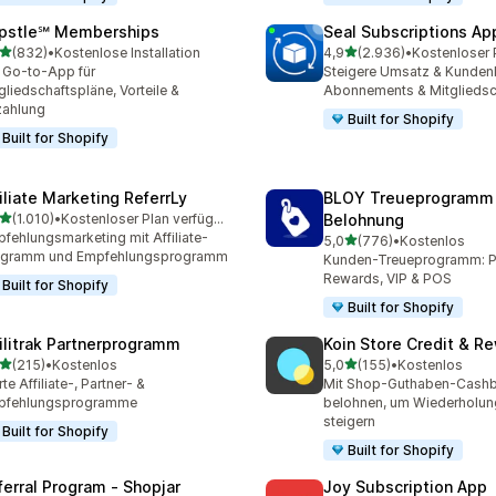
pstle℠ Memberships
Seal Subscriptions Ap
von 5 Sternen
von 5 Sternen
(832)
•
Kostenlose Installation
4,9
(2.936)
•
 Rezensionen insgesamt
2936 Rezensionen insges
 Go-to-App für
Steigere Umsatz & Kunden
gliedschaftspläne, Vorteile &
Abonnements & Mitgliedsc
zahlung
Built for Shopify
Built for Shopify
filiate Marketing ReferrLy
BLOY Treueprogramm
von 5 Sternen
(1.010)
•
Kostenloser Plan verfügbar
Belohnung
0 Rezensionen insgesamt
fehlungsmarketing mit Affiliate-
von 5 Sternen
5,0
(776)
•
Kostenlos
776 Rezensionen insgesa
ogramm und Empfehlungsprogramm
Kunden-Treueprogramm: P
Rewards, VIP & POS
Built for Shopify
Built for Shopify
filitrak Partnerprogramm
Koin Store Credit & R
von 5 Sternen
von 5 Sternen
(215)
•
Kostenlos
5,0
(155)
•
Kostenlos
 Rezensionen insgesamt
155 Rezensionen insgesa
rte Affiliate-, Partner- &
Mit Shop-Guthaben-Cash
pfehlungsprogramme
belohnen, um Wiederholun
steigern
Built for Shopify
Built for Shopify
ferral Program ‑ Shopjar
Joy Subscription App