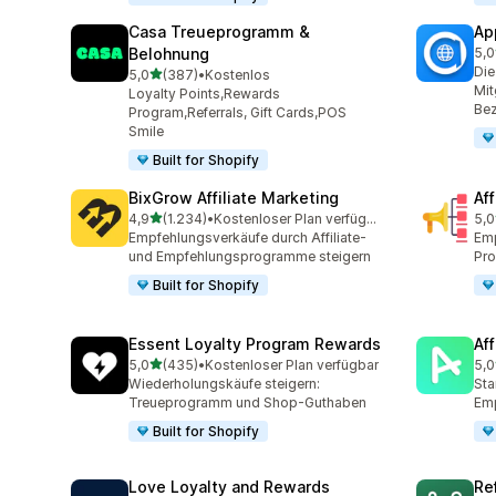
Casa Treueprogramm &
Ap
Belohnung
5,0
832
Die
von 5 Sternen
5,0
(387)
•
Kostenlos
387 Rezensionen insgesamt
Mit
Loyalty Points,Rewards
Be
Program,Referrals, Gift Cards,POS
Smile
Built for Shopify
BixGrow Affiliate Marketing
Af
von 5 Sternen
4,9
(1.234)
•
Kostenloser Plan verfügbar
5,0
1234 Rezensionen insgesamt
101
Empfehlungsverkäufe durch Affiliate-
Emp
und Empfehlungsprogramme steigern
Pr
Built for Shopify
Essent Loyalty Program Rewards
Af
von 5 Sternen
5,0
(435)
•
Kostenloser Plan verfügbar
5,0
435 Rezensionen insgesamt
215
Wiederholungskäufe steigern:
Sta
Treueprogramm und Shop-Guthaben
Em
Built for Shopify
Love Loyalty and Rewards
Re