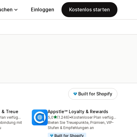
uchen
Einloggen
Kostenlos starten
Built for Shopify
 & Treue
Appstle℠ Loyalty & Rewards
von 5 Sternen
Kostenloser Plan verfügbar
5,0
(1.246)
•
Kostenloser Plan verfügbar
amt
1246 Rezensionen insgesamt
nbindung mit
Bieten Sie Treuepunkte, Prämien, VIP-
u
Stufen & Empfehlungen an
Built for Shopify