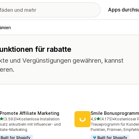
Apps durchs
ämien
unktionen für rabatte
kte und Vergünstigungen gewähren, kannst
eren.
Promote Affiliate Marketing
Smile Bonusprogramm
von 5 Sternen
von 5 Sternen
(3.593)
•
Kostenlose Installation
4,9
(4.175)
•
3 Rezensionen insgesamt
4175 Rezensionen insges
atz ankurbeln mit Influencer- und
Treueprogramm für Kunde
iliate-Marketing
Punkten, Prämien, Empfehl
Built for Shopify
Built for Shopify