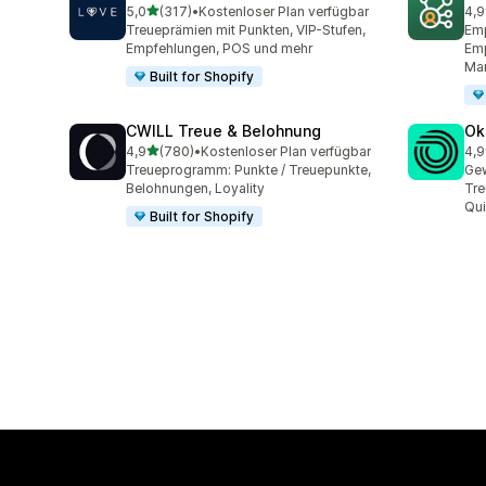
von 5 Sternen
5,0
(317)
•
Kostenloser Plan verfügbar
4,9
317 Rezensionen insgesamt
125
Treueprämien mit Punkten, VIP-Stufen,
Emp
Empfehlungen, POS und mehr
Emp
Mar
Built for Shopify
CWILL Treue & Belohnung
Ok
von 5 Sternen
4,9
(780)
•
Kostenloser Plan verfügbar
4,9
780 Rezensionen insgesamt
131
Treueprogramm: Punkte / Treuepunkte,
Gew
Belohnungen, Loyality
Tr
Qu
Built for Shopify