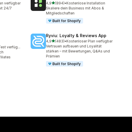
von 5 Sternen
an verfügbar
4,9
(894)
•
Kostenlose Installation
mt
894 Rezensionen insgesamt
it 24/7
Skaliere dein Business mit Abos &
Mitgliedschaften
Built for Shopify
Ryviu: Loyalty & Reviews App
von 5 Sternen
4,9
(483)
•
Kostenloser Plan verfügbar
483 Rezensionen insgesamt
Vertrauen aufbauen und Loyalität
Kostenloser Test verfügbar
amt
stärken – mit Bewertungen, Q&As und
rch
Prämien
liates
Built for Shopify