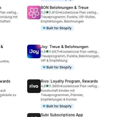
p
BON Belohnungen & Treue
von 5 Sternen
Kostenloser Plan verfügbar
5,0
(1.810)
•
Kostenloser Plan verfügbar
amt
1810 Rezensionen insgesamt
bindung mit
Treueprogramm: Punkte, VIP-Stufen,
haften!
Empfehlungen, Belohnungen
Built for Shopify
 &
Joy: Treue & Belohnungen
von 5 Sternen
4,9
(1.697)
•
Kostenloser Plan verfügbar
1697 Rezensionen insgesamt
Treueprogramm, Punkte, Belohnungen,
mt
VIP & Empfehlung
unkte,
Built for Shopify
ewards
Rivo: Loyalty Program, Rewards
von 5 Sternen
4,8
(1.389)
•
Kostenloser Plan verfügbar
mt
1389 Rezensionen insgesamt
back
Kundschaft binden mit
gskäufe zu
Treueprogrammen, Prämien,
Empfehlungen & Konten
Built for Shopify
Subi Subscriptions App