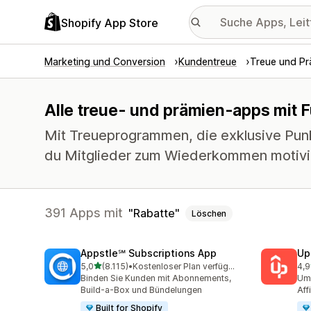
Shopify App Store
Marketing und Conversion
Kundentreue
Treue und Pr
Alle treue- und prämien-apps mit F
Mit Treueprogrammen, die exklusive Pun
du Mitglieder zum Wiederkommen motivi
391 Apps mit
Rabatte
Löschen
Appstle℠ Subscriptions App
Up
von 5 Sternen
5,0
(8.115)
•
Kostenloser Plan verfügbar
4,9
8115 Rezensionen insgesamt
359
Binden Sie Kunden mit Abonnements,
Ums
Build-a-Box und Bündelungen
Aff
Built for Shopify