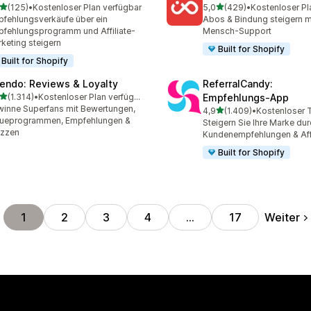
von 5 Sternen
von 5 Sternen
(125)
•
Kostenloser Plan verfügbar
5,0
(429)
•
Kostenloser Pl
 Rezensionen insgesamt
429 Rezensionen insgesa
fehlungsverkäufe über ein
Abos & Bindung steigern m
fehlungsprogramm und Affiliate-
Mensch-Support
keting steigern
Built for Shopify
Built for Shopify
endo: Reviews & Loyalty
ReferralCandy:
von 5 Sternen
(1.314)
•
Kostenloser Plan verfügbar
Empfehlungs‑App
4 Rezensionen insgesamt
inne Superfans mit Bewertungen,
von 5 Sternen
4,9
(1.409)
•
1409 Rezensionen insges
eueprogrammen, Empfehlungen &
Steigern Sie Ihre Marke du
izzen
Kundenempfehlungen & Affi
Built for Shopify
Weiter
1
2
3
4
…
17