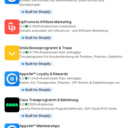
Binden Sie Kunden mit Abonnements, Build-a-Box und
Bündelungen
Built for Shopify
UpPromote Affiliate Marketing
von 5 Sternen
4,9
(3.589)
•
Kostenlose Installation
3589 Rezensionen insgesamt
Umsatz ankurbeln mit Influencer- und Affiliate-Marketing
Built for Shopify
Smile Bonusprogramm & Treue
von 5 Sternen
4,9
(4.174)
•
Kostenloser Plan verfügbar
4174 Rezensionen insgesamt
Treueprogramm für Kundenbindung mit Punkten, Prämien, Empfehlu
Built for Shopify
Appstle℠ Loyalty & Rewards
von 5 Sternen
5,0
(1.243)
•
Kostenloser Plan verfügbar
1243 Rezensionen insgesamt
Bieten Sie Treuepunkte, Prämien, VIP-Stufen & Empfehlungen an
Built for Shopify
Casa Treueprogramm & Belohnung
von 5 Sternen
5,0
(386)
•
Kostenlos
386 Rezensionen insgesamt
Loyalty Points,Rewards Program,Referrals, Gift Cards,POS Smile
Built for Shopify
Appstle℠ Memberships