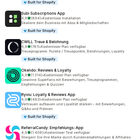
Built for Shopify
Subi Subscriptions App
von 5 Sternen
4,9
(894)
•
Kostenlose Installation
894 Rezensionen insgesamt
Skaliere dein Business mit Abos & Mitgliedschaften
Built for Shopify
CWILL Treue & Belohnung
von 5 Sternen
4,9
(781)
•
Kostenloser Plan verfügbar
781 Rezensionen insgesamt
Treueprogramm: Punkte / Treuepunkte, Belohnungen, Loyality
Built for Shopify
Okendo: Reviews & Loyalty
von 5 Sternen
4,9
(1.314)
•
Kostenloser Plan verfügbar
1314 Rezensionen insgesamt
Gewinne Superfans mit Bewertungen, Treueprogrammen,
Empfehlungen & Quizzen
Ryviu: Loyalty & Reviews App
von 5 Sternen
4,9
(483)
•
Kostenloser Plan verfügbar
483 Rezensionen insgesamt
Vertrauen aufbauen und Loyalität stärken – mit Bewertungen,
Q&As und Prämien
Built for Shopify
ReferralCandy: Empfehlungs‑App
von 5 Sternen
4,9
(1.408)
•
Kostenloser Test verfügbar
1408 Rezensionen insgesamt
Steigern Sie Ihre Marke durch Kundenempfehlungen & Affiliates