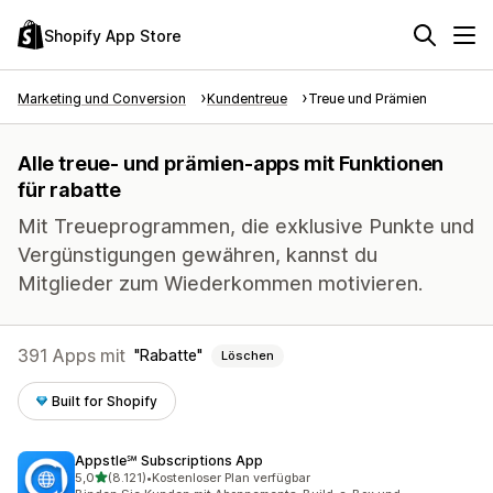
Shopify App Store
Marketing und Conversion
Kundentreue
Treue und Prämien
Alle treue- und prämien-apps mit Funktionen
für rabatte
Mit Treueprogrammen, die exklusive Punkte und
Vergünstigungen gewähren, kannst du
Mitglieder zum Wiederkommen motivieren.
391 Apps mit
Rabatte
Löschen
Built for Shopify
Appstle℠ Subscriptions App
von 5 Sternen
5,0
(8.121)
•
Kostenloser Plan verfügbar
8121 Rezensionen insgesamt