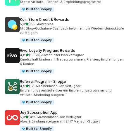
Starte Affiliate-, Partner- & Empfehlungsprogramme
Built for Shopify
Koin Store Credit & Rewards
von 5 Sternen
5,0
(155)
•
Kostenlos
155 Rezensionen insgesamt
Mit Shop-Guthaben-Cashback belohnen, um Wiederholungskäufe
zu steigern
Built for Shopify
Rivo: Loyalty Program, Rewards
von 5 Sternen
4,8
(1.389)
•
Kostenloser Plan verfügbar
1389 Rezensionen insgesamt
Kundschaft binden mit Treueprogrammen, Prämien, Empfehlungen
& Konten
Built for Shopify
Referral Program ‑ Shopjar
von 5 Sternen
4,9
(125)
•
Kostenloser Plan verfügbar
125 Rezensionen insgesamt
Empfehlungsverkäufe über ein Empfehlungsprogramm und
Affiliate-Marketing steigern
Built for Shopify
Joy Subscription App
von 5 Sternen
5,0
(429)
•
Kostenloser Plan verfügbar
429 Rezensionen insgesamt
Abos & Bindung steigern mit 24/7 Mensch-Support
Built for Shopify