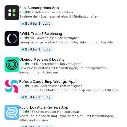
Subi Subscriptions App
von 5 Sternen
4,9
(895)
•
Kostenlose Installation
895 Rezensionen insgesamt
Skaliere dein Business mit Abos & Mitgliedschaften
Built for Shopify
CWILL Treue & Belohnung
von 5 Sternen
4,9
(780)
•
Kostenloser Plan verfügbar
780 Rezensionen insgesamt
Treueprogramm: Punkte / Treuepunkte, Belohnungen, Loyality
Built for Shopify
Okendo: Reviews & Loyalty
von 5 Sternen
4,9
(1.314)
•
Kostenloser Plan verfügbar
1314 Rezensionen insgesamt
Gewinne Superfans mit Bewertungen, Treueprogrammen,
Empfehlungen & Quizzen
ReferralCandy: Empfehlungs‑App
von 5 Sternen
4,9
(1.409)
•
Kostenloser Test verfügbar
1409 Rezensionen insgesamt
Steigern Sie Ihre Marke durch Kundenempfehlungen & Affiliates
Built for Shopify
Ryviu: Loyalty & Reviews App
von 5 Sternen
4,9
(483)
•
Kostenloser Plan verfügbar
483 Rezensionen insgesamt
Vertrauen aufbauen und Loyalität stärken – mit Bewertungen,
Q&As und Prämien