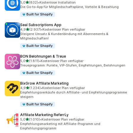
von 5 Sternen
5,0
(832)
•
Kostenlose Installation
832 Rezensionen insgesamt
Die Go-to-App für Mitgliedschaftspläne, Vorteile & Bezahlung
Built for Shopify
Seal Subscriptions App
von 5 Sternen
4,9
(2.937)
•
Kostenloser Plan verfügbar
2937 Rezensionen insgesamt
Steigere Umsatz & Kundenbindung mit Abonnements &
Mitgliedschaften!
Built for Shopify
BON Belohnungen & Treue
von 5 Sternen
5,0
(1.811)
•
Kostenloser Plan verfügbar
1811 Rezensionen insgesamt
Treueprogramm: Punkte, VIP-Stufen, Empfehlungen, Belohnungen
Built for Shopify
BixGrow Affiliate Marketing
von 5 Sternen
4,9
(1.234)
•
Kostenloser Plan verfügbar
1234 Rezensionen insgesamt
Empfehlungsverkäufe durch Affiliate- und Empfehlungsprogramme
steigern
Built for Shopify
Affiliate Marketing ReferrLy
von 5 Sternen
5,0
(1.010)
•
Kostenloser Plan verfügbar
1010 Rezensionen insgesamt
Empfehlungsmarketing mit Affiliate-Programm und
Empfehlungsprogramm