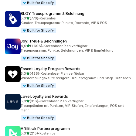
Built for Shopify
BLOY Treueprogramm & Belohnung
von 5 Sternen
5,0
(776)
•
Kostenlos
776 Rezensionen insgesamt
Kunden-Treueprogramm: Punkte, Rewards, VIP & POS
Built for Shopify
Joy: Treue & Belohnungen
von 5 Sternen
4,9
(1.698)
•
Kostenloser Plan verfügbar
1698 Rezensionen insgesamt
Treueprogramm, Punkte, Belohnungen, VIP & Empfehlung
Built for Shopify
Essent Loyalty Program Rewards
von 5 Sternen
5,0
(436)
•
Kostenloser Plan verfügbar
436 Rezensionen insgesamt
Wiederholungskäufe steigern: Treueprogramm und Shop-Guthaben
Built for Shopify
Love Loyalty and Rewards
von 5 Sternen
5,0
(318)
•
Kostenloser Plan verfügbar
318 Rezensionen insgesamt
Treueprämien mit Punkten, VIP-Stufen, Empfehlungen, POS und
mehr
Built for Shopify
Affilitrak Partnerprogramm
von 5 Sternen
5,0
(215)
•
Kostenlos
215 Rezensionen insgesamt