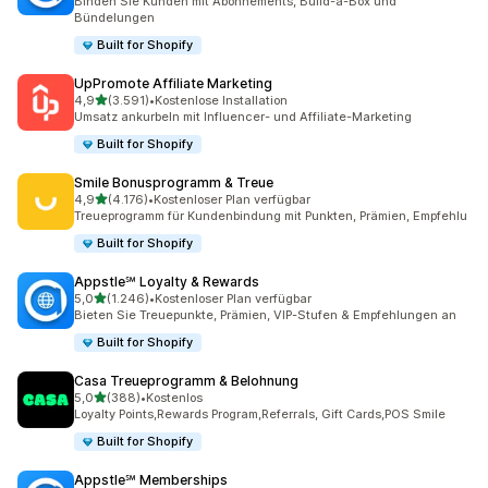
Binden Sie Kunden mit Abonnements, Build-a-Box und
Bündelungen
Built for Shopify
UpPromote Affiliate Marketing
von 5 Sternen
4,9
(3.591)
•
Kostenlose Installation
3591 Rezensionen insgesamt
Umsatz ankurbeln mit Influencer- und Affiliate-Marketing
Built for Shopify
Smile Bonusprogramm & Treue
von 5 Sternen
4,9
(4.176)
•
Kostenloser Plan verfügbar
4176 Rezensionen insgesamt
Treueprogramm für Kundenbindung mit Punkten, Prämien, Empfehlu
Built for Shopify
Appstle℠ Loyalty & Rewards
von 5 Sternen
5,0
(1.246)
•
Kostenloser Plan verfügbar
1246 Rezensionen insgesamt
Bieten Sie Treuepunkte, Prämien, VIP-Stufen & Empfehlungen an
Built for Shopify
Casa Treueprogramm & Belohnung
von 5 Sternen
5,0
(388)
•
Kostenlos
388 Rezensionen insgesamt
Loyalty Points,Rewards Program,Referrals, Gift Cards,POS Smile
Built for Shopify
Appstle℠ Memberships