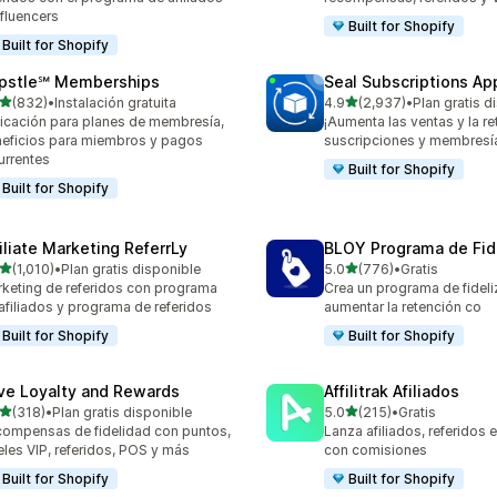
nfluencers
Built for Shopify
Built for Shopify
pstle℠ Memberships
Seal Subscriptions Ap
de 5 estrellas
de 5 estrellas
(832)
•
Instalación gratuita
4.9
(2,937)
•
Plan gratis d
 reseñas en total
2937 reseñas en total
icación para planes de membresía,
¡Aumenta las ventas y la r
eficios para miembros y pagos
suscripciones y membresí
urrentes
Built for Shopify
Built for Shopify
filiate Marketing ReferrLy
BLOY Programa de Fid
de 5 estrellas
de 5 estrellas
(1,010)
•
Plan gratis disponible
5.0
(776)
•
Gratis
0 reseñas en total
776 reseñas en total
keting de referidos con programa
Crea un programa de fideli
afiliados y programa de referidos
aumentar la retención co
Built for Shopify
Built for Shopify
ve Loyalty and Rewards
Affilitrak Afiliados
de 5 estrellas
de 5 estrellas
(318)
•
Plan gratis disponible
5.0
(215)
•
Gratis
 reseñas en total
215 reseñas en total
ompensas de fidelidad con puntos,
Lanza afiliados, referidos e
eles VIP, referidos, POS y más
con comisiones
Built for Shopify
Built for Shopify