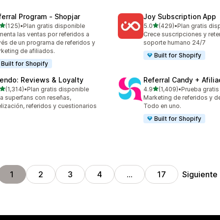
ferral Program ‑ Shopjar
Joy Subscription App
de 5 estrellas
de 5 estrellas
(125)
•
Plan gratis disponible
5.0
(429)
•
Plan gratis dis
 reseñas en total
429 reseñas en total
enta las ventas por referidos a
Crece suscripciones y ret
vés de un programa de referidos y
soporte humano 24/7
keting de afiliados.
Built for Shopify
Built for Shopify
endo: Reviews & Loyalty
Referral Candy + Afili
de 5 estrellas
de 5 estrellas
(1,314)
•
Plan gratis disponible
4.9
(1,409)
•
Prueba gratis
4 reseñas en total
1409 reseñas en total
a superfans con reseñas,
Marketing de referidos y de 
elización, referidos y cuestionarios
Todo en uno.
Built for Shopify
Siguiente
1
2
3
4
…
17