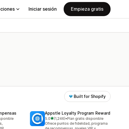
aciones
Iniciar sesión
Empieza gratis
Built for Shopify
ompensas
Appstle Loyalty Program Reward
de 5 estrellas
isponible
5.0
(1,246)
•
Plan gratis disponible
1246 reseñas en total
s,
Ofrece puntos de fidelidad, programa
VIP
de recompensas, niveles VIP y