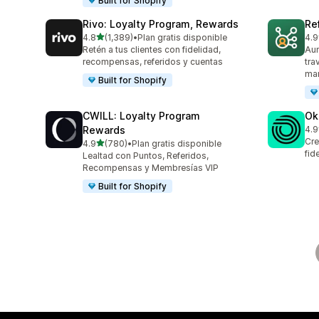
Built for Shopify
Rivo: Loyalty Program, Rewards
Re
de 5 estrellas
4.8
(1,389)
•
Plan gratis disponible
4.9
1389 reseñas en total
125
Retén a tus clientes con fidelidad,
Aum
recompensas, referidos y cuentas
tra
mar
Built for Shopify
CWILL: Loyalty Program
Ok
Rewards
4.9
131
Cre
de 5 estrellas
4.9
(780)
•
Plan gratis disponible
780 reseñas en total
fid
Lealtad con Puntos, Referidos,
Recompensas y Membresías VIP
Built for Shopify