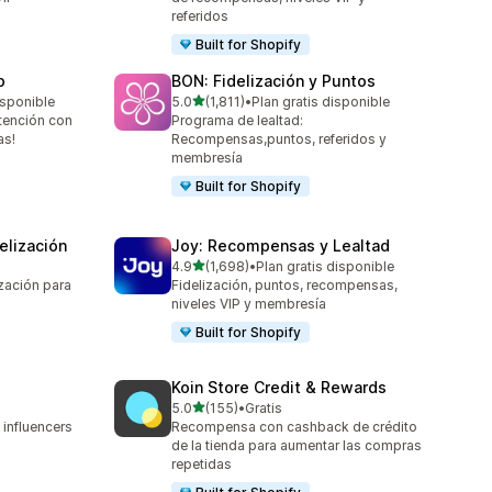
referidos
Built for Shopify
p
BON: Fidelización y Puntos
de 5 estrellas
isponible
5.0
(1,811)
•
Plan gratis disponible
1811 reseñas en total
etención con
Programa de lealtad:
as!
Recompensas,puntos, referidos y
membresía
Built for Shopify
elización
Joy: Recompensas y Lealtad
de 5 estrellas
4.9
(1,698)
•
Plan gratis disponible
1698 reseñas en total
zación para
Fidelización, puntos, recompensas,
niveles VIP y membresía
Built for Shopify
Koin Store Credit & Rewards
de 5 estrellas
5.0
(155)
•
Gratis
155 reseñas en total
 influencers
Recompensa con cashback de crédito
de la tienda para aumentar las compras
repetidas