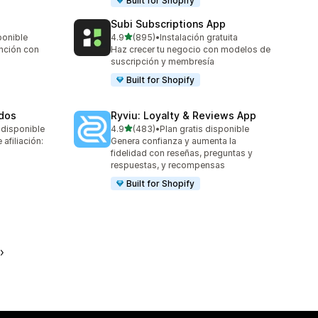
Built for Shopify
Subi Subscriptions App
de 5 estrellas
ponible
4.9
(895)
•
Instalación gratuita
895 reseñas en total
ención con
Haz crecer tu negocio con modelos de
suscripción y membresía
Built for Shopify
ados
Ryviu: Loyalty & Reviews App
de 5 estrellas
 disponible
4.9
(483)
•
Plan gratis disponible
483 reseñas en total
afiliación:
Genera confianza y aumenta la
fidelidad con reseñas, preguntas y
respuestas, y recompensas
Built for Shopify