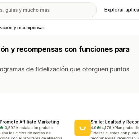
Explorar aplic
ización y recompensas
ción y recompensas con funciones para
rogramas de fidelización que otorguen puntos
Promote Affiliate Marketing
Smile: Lealtad y Rec
de 5 estrellas
de 5 estrellas
(3,592)
•
Instalación gratuita
4.9
(4,176)
•
Plan gratis d
2 reseñas en total
4176 reseñas en total
ulsa los ciclos de ventas de
Fideliza clientes con punto
eridos con el programa de afiliados
recompensas, referidos y 