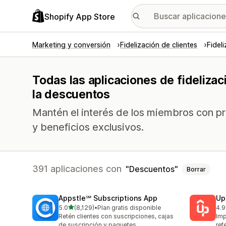
Shopify App Store
Marketing y conversión
Fidelización de clientes
Fidel
Todas las aplicaciones de fideliza
la descuentos
Mantén el interés de los miembros con p
y beneficios exclusivos.
391 aplicaciones con
Descuentos
Borrar
Appstle℠ Subscriptions App
Up
de 5 estrellas
5.0
(8,129)
•
Plan gratis disponible
4.9
8129 reseñas en total
359
Retén clientes con suscripciones, cajas
Imp
de suscripción y paquetes
ref