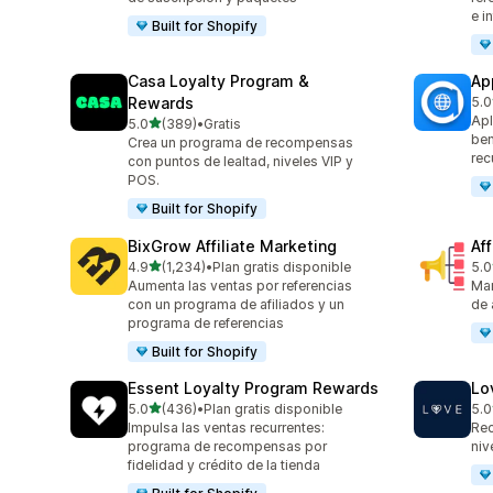
e i
Built for Shopify
Casa Loyalty Program &
Ap
Rewards
5.0
832
Apl
de 5 estrellas
5.0
(389)
•
Gratis
389 reseñas en total
ben
Crea un programa de recompensas
rec
con puntos de lealtad, niveles VIP y
POS.
Built for Shopify
BixGrow Affiliate Marketing
Af
de 5 estrellas
4.9
(1,234)
•
Plan gratis disponible
5.0
1234 reseñas en total
101
Aumenta las ventas por referencias
Mar
con un programa de afiliados y un
de 
programa de referencias
Built for Shopify
Essent Loyalty Program Rewards
Lo
de 5 estrellas
5.0
(436)
•
Plan gratis disponible
5.0
436 reseñas en total
318
Impulsa las ventas recurrentes:
Rec
programa de recompensas por
niv
fidelidad y crédito de la tienda