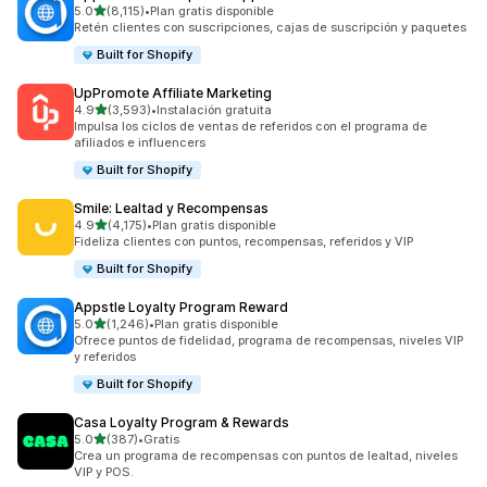
de 5 estrellas
5.0
(8,115)
•
Plan gratis disponible
8115 reseñas en total
Retén clientes con suscripciones, cajas de suscripción y paquetes
Built for Shopify
UpPromote Affiliate Marketing
de 5 estrellas
4.9
(3,593)
•
Instalación gratuita
3593 reseñas en total
Impulsa los ciclos de ventas de referidos con el programa de
afiliados e influencers
Built for Shopify
Smile: Lealtad y Recompensas
de 5 estrellas
4.9
(4,175)
•
Plan gratis disponible
4175 reseñas en total
Fideliza clientes con puntos, recompensas, referidos y VIP
Built for Shopify
Appstle Loyalty Program Reward
de 5 estrellas
5.0
(1,246)
•
Plan gratis disponible
1246 reseñas en total
Ofrece puntos de fidelidad, programa de recompensas, niveles VIP
y referidos
Built for Shopify
Casa Loyalty Program & Rewards
de 5 estrellas
5.0
(387)
•
Gratis
387 reseñas en total
Crea un programa de recompensas con puntos de lealtad, niveles
VIP y POS.