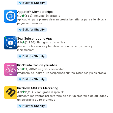
Built for Shopify
Appstle℠ Memberships
de 5 estrellas
5.0
(832)
•
Instalación gratuita
832 reseñas en total
Aplicación para planes de membresía, beneficios para miembros y
pagos recurrentes
Built for Shopify
Seal Subscriptions App
de 5 estrellas
4.9
(2,936)
•
Plan gratis disponible
2936 reseñas en total
¡Aumenta las ventas y la retención con suscripciones y
membresías!
Built for Shopify
BON: Fidelización y Puntos
de 5 estrellas
5.0
(1,810)
•
Plan gratis disponible
1810 reseñas en total
Programa de lealtad: Recompensas,puntos, referidos y membresía
Built for Shopify
BixGrow Affiliate Marketing
de 5 estrellas
4.9
(1,234)
•
Plan gratis disponible
1234 reseñas en total
Aumenta las ventas por referencias con un programa de afiliados y
un programa de referencias
Built for Shopify