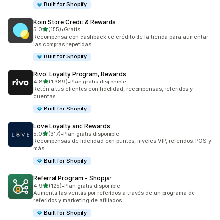
Built for Shopify
Koin Store Credit & Rewards
de 5 estrellas
5.0
(155)
•
Gratis
155 reseñas en total
Recompensa con cashback de crédito de la tienda para aumentar
las compras repetidas
Built for Shopify
Rivo: Loyalty Program, Rewards
de 5 estrellas
4.8
(1,389)
•
Plan gratis disponible
1389 reseñas en total
Retén a tus clientes con fidelidad, recompensas, referidos y
cuentas
Built for Shopify
Love Loyalty and Rewards
de 5 estrellas
5.0
(317)
•
Plan gratis disponible
317 reseñas en total
Recompensas de fidelidad con puntos, niveles VIP, referidos, POS y
más
Built for Shopify
Referral Program ‑ Shopjar
de 5 estrellas
4.9
(125)
•
Plan gratis disponible
125 reseñas en total
Aumenta las ventas por referidos a través de un programa de
referidos y marketing de afiliados.
Built for Shopify