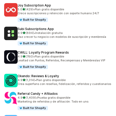
Joy Subscription App
de 5 estrellas
5.0
(429)
•
Plan gratis disponible
429 reseñas en total
Crece suscripciones y retención con soporte humano 24/7
Built for Shopify
Subi Subscriptions App
de 5 estrellas
4.9
(894)
•
Instalación gratuita
894 reseñas en total
Haz crecer tu negocio con modelos de suscripción y membresía
Built for Shopify
CWILL: Loyalty Program Rewards
de 5 estrellas
4.9
(780)
•
Plan gratis disponible
780 reseñas en total
Lealtad con Puntos, Referidos, Recompensas y Membresías VIP
Built for Shopify
Okendo: Reviews & Loyalty
de 5 estrellas
4.9
(1,314)
•
Plan gratis disponible
1314 reseñas en total
Crea superfans con reseñas, fidelización, referidos y cuestionarios
Referral Candy + Afiliados
de 5 estrellas
4.9
(1,409)
•
Prueba gratis disponible
1409 reseñas en total
Marketing de referidos y de afiliación: Todo en uno.
Built for Shopify