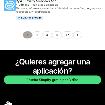
Ryviu: Loyalty & Reviews App
de 5 estrellas
4.9
(483)
•
Plan gratis disponible
483 reseñas en total
Genera confianza y aumenta la fidelidad con reseñas, preguntas y
respuestas, y recompensas
Built for Shopify
1
2
3
4
17
¿Quieres agregar una
aplicación?
Prueba Shopify gratis por 3 días