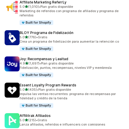
Affiliate Marketing ReferrLy
de 5 estrellas
5.0
(1,010)
•
Plan gratis disponible
1010 reseñas en total
Marketing de referidos con programa de afiliados y programa de
referidos
Built for Shopify
BLOY Programa de Fidelización
de 5 estrellas
5.0
(776)
•
Gratis
776 reseñas en total
Crea un programa de fidelización para aumentar la retención co
Built for Shopify
Joy: Recompensas y Lealtad
de 5 estrellas
4.9
(1,697)
•
Plan gratis disponible
1697 reseñas en total
Fidelización, puntos, recompensas, niveles VIP y membresía
Built for Shopify
Essent Loyalty Program Rewards
de 5 estrellas
5.0
(435)
•
Plan gratis disponible
435 reseñas en total
Impulsa las ventas recurrentes: programa de recompensas por
fidelidad y crédito de la tienda
Built for Shopify
Affilitrak Afiliados
de 5 estrellas
5.0
(215)
•
Gratis
215 reseñas en total
Lanza afiliados, referidos e influencers con comisiones