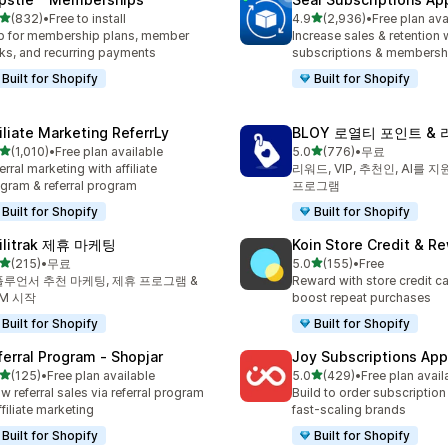
별 5개 중
별 5개 중
(832)
•
Free to install
4.9
(2,936)
•
Free plan ava
리뷰 832개
총 리뷰 2936개
 for membership plans, member
Increase sales & retention 
ks, and recurring payments
subscriptions & membersh
Built for Shopify
Built for Shopify
filiate Marketing ReferrLy
BLOY 로열티 포인트 &
별 5개 중
별 5개 중
(1,010)
•
Free plan available
5.0
(776)
•
무료
리뷰 1010개
총 리뷰 776개
erral marketing with affiliate
리워드, VIP, 추천인, AI를
gram & referral program
프로그램
Built for Shopify
Built for Shopify
filitrak 제휴 마케팅
Koin Store Credit & R
별 5개 중
별 5개 중
(215)
•
무료
5.0
(155)
•
Free
리뷰 215개
총 리뷰 155개
루언서 추천 마케팅, 제휴 프로그램 &
Reward with store credit c
M 시작
boost repeat purchases
Built for Shopify
Built for Shopify
ferral Program ‑ Shopjar
Joy Subscriptions App
별 5개 중
별 5개 중
(125)
•
Free plan available
5.0
(429)
•
Free plan avail
리뷰 125개
총 리뷰 429개
w referral sales via referral program
Build to order subscription
ffiliate marketing
fast-scaling brands
Built for Shopify
Built for Shopify