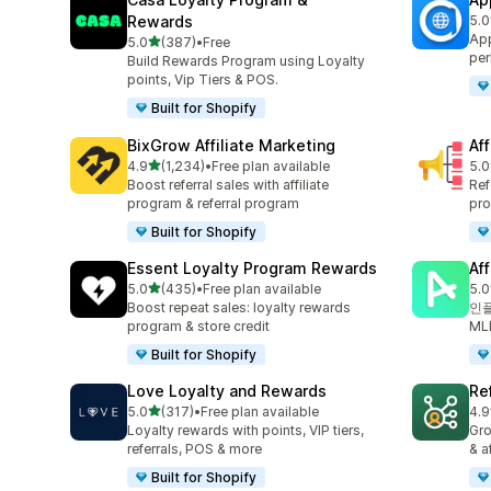
Rewards
5.0
총 
App
별 5개 중
5.0
(387)
•
Free
총 리뷰 387개
per
Build Rewards Program using Loyalty
points, Vip Tiers & POS.
Built for Shopify
BixGrow Affiliate Marketing
Af
별 5개 중
4.9
(1,234)
•
Free plan available
5.0
총 리뷰 1234개
총 
Boost referral sales with affiliate
Ref
program & referral program
pro
Built for Shopify
Essent Loyalty Program Rewards
Af
별 5개 중
5.0
(435)
•
Free plan available
5.0
총 리뷰 435개
총 
Boost repeat sales: loyalty rewards
인플
program & store credit
ML
Built for Shopify
Love Loyalty and Rewards
Re
별 5개 중
5.0
(317)
•
Free plan available
4.9
총 리뷰 317개
총 
Loyalty rewards with points, VIP tiers,
Gro
referrals, POS & more
& a
Built for Shopify