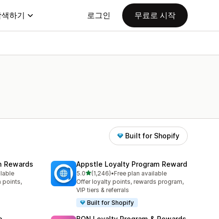
탐색하기
로그인
무료로 시작
Built for Shopify
am Rewards
Appstle Loyalty Program Reward
별 5개 중
ilable
5.0
(1,246)
•
Free plan available
총 리뷰 1246개
 points,
Offer loyalty points, rewards program,
VIP tiers & referrals
Built for Shopify
p
BON Loyalty Program & Rewards