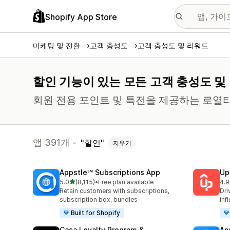
Shopify App Store
마케팅 및 전환
고객 충성도
고객 충성도 및 리워드
할인 기능이 있는 모든 고객 충성도 및
회원 전용 포인트 및 특전을 제공하는 로열
앱 391개 -
할인
지우기
Appstle℠ Subscriptions App
Up
별 5개 중
5.0
(8,115)
•
Free plan available
4.9
총 리뷰 8115개
총 
Retain customers with subscriptions,
Dri
subscription box, bundles
inf
Built for Shopify
Casa Loyalty Program &
Ap