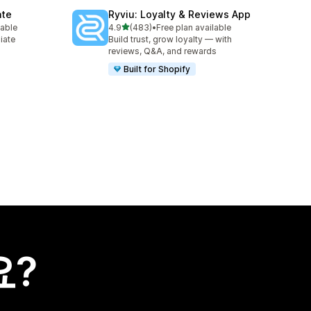
ate
Ryviu: Loyalty & Reviews App
별 5개 중
lable
4.9
(483)
•
Free plan available
총 리뷰 483개
liate
Build trust, grow loyalty — with
reviews, Q&A, and rewards
Built for Shopify
요?