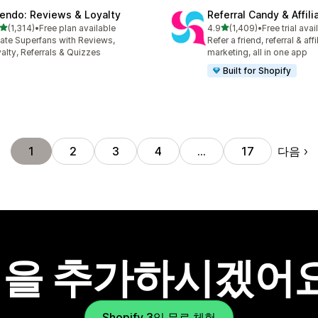
endo: Reviews & Loyalty
Referral Candy & Affili
별 5개 중
별 5개 중
(1,314)
•
Free plan available
4.9
(1,409)
•
Free trial avai
리뷰 1314개
총 리뷰 1409개
ate Superfans with Reviews,
Refer a friend, referral & affi
alty, Referrals & Quizzes
marketing, all in one app
Built for Shopify
다음
1
2
3
4
…
17
을 추가하시겠어
Shopify 3일 무료 체험