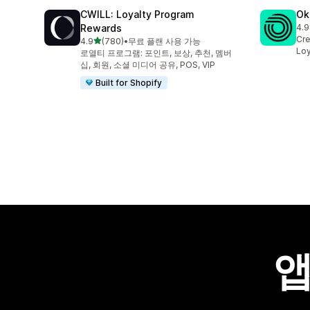
CWILL: Loyalty Program
Ok
Rewards
4.9
총 
Cre
별 5개 중
4.9
(780)
•
무료 플랜 사용 가능
총 리뷰 780개
Loy
로열티 프로그램: 포인트, 보상, 추천, 멤버
십, 회원, 소셜 미디어 공유, POS, VIP
Built for Shopify
앱