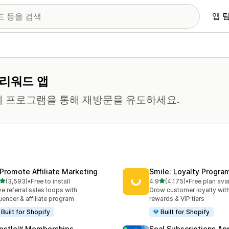
앱 
 리워드 앱
티 프로그램을 통해 재방문을 유도하세요.
Promote Affiliate Marketing
Smile: Loyalty Progr
별 5개 중
별 5개 중
(3,593)
•
Free to install
4.9
(4,175)
•
Free plan ava
리뷰 3593개
총 리뷰 4175개
ve referral sales loops with
Grow customer loyalty with
luencer & affiliate program
rewards & VIP tiers
Built for Shopify
Built for Shopify
pstle℠ Memberships
Seal Subscriptions Ap