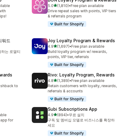
별 5개 중
ilable
5.0
(1,810)
•
Free plan available
총 리뷰 1810개
with
Drive repeat sales with points, VIP tiers
ips!
& referrals program
Built for Shopify
 리워드
Joy Loyalty Program & Rewards
별 5개 중
4.9
(1,697)
•
Free plan available
총 리뷰 1697개
 지원하는 로열티
Build loyalty program w/ rewards,
points, VIP tier, referrals
Built for Shopify
ewards
Rivo: Loyalty Program, Rewards
별 5개 중
4.8
(1,389)
•
Free plan available
총 리뷰 1389개
ashback to
Retain customers with loyalty, rewards,
referrals & accounts
Built for Shopify
Subi Subscriptions App
별 5개 중
able
4.9
(894)
•
무료 설치
총 리뷰 894개
 app for
구독 및 멤버십 모델로 비즈니스를 확장하
세요
Built for Shopify