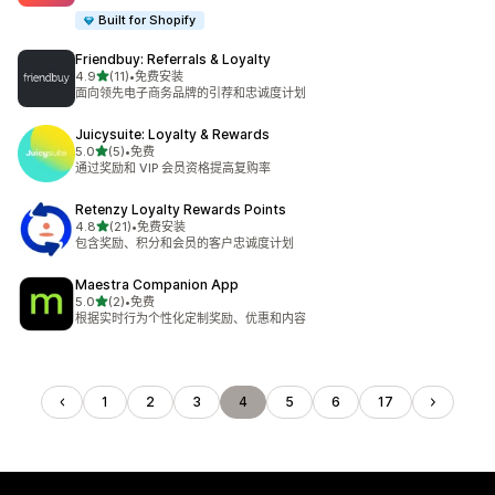
Built for Shopify
Friendbuy: Referrals & Loyalty
星（满分 5 星）
4.9
(11)
•
免费安装
总共 11 条评论
面向领先电子商务品牌的引荐和忠诚度计划
Juicysuite: Loyalty & Rewards
星（满分 5 星）
5.0
(5)
•
免费
总共 5 条评论
通过奖励和 VIP 会员资格提高复购率
Retenzy Loyalty Rewards Points
星（满分 5 星）
4.8
(21)
•
免费安装
总共 21 条评论
包含奖励、积分和会员的客户忠诚度计划
Maestra Companion App
星（满分 5 星）
5.0
(2)
•
免费
总共 2 条评论
根据实时行为个性化定制奖励、优惠和内容
1
2
3
4
5
6
17