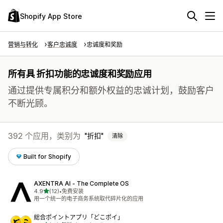
Shopify App Store
营销与转化
客户忠诚度
忠诚度和奖励
所有具 折扣功能的忠诚度和奖励应用
通过提供专属积分和额外权益的忠诚计划，鼓励客户
不断光顾。
392 个应用，类别为
折扣
清除
Built for Shopify
AXENTRA AI ‑ The Complete OS
星（满分 5 星）
4.9
(12)
•
免费安装
总共 12 条评论
用一个统一的电子商务系统取代碎片化的应用
総合ポイントアプリ「どこポイ」