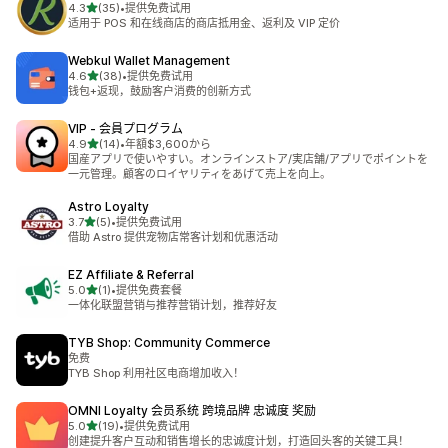
星（满分 5 星）
4.3
(35)
•
提供免费试用
总共 35 条评论
适用于 POS 和在线商店的商店抵用金、返利及 VIP 定价
Webkul Wallet Management
星（满分 5 星）
4.6
(38)
•
提供免费试用
总共 38 条评论
钱包+返现，鼓励客户消费的创新方式
VIP ‑ 会員プログラム
星（满分 5 星）
4.9
(14)
•
年額$3,600から
总共 14 条评论
国産アプリで使いやすい。オンラインストア/実店舗/アプリでポイントを
一元管理。顧客のロイヤリティをあげて売上を向上。
Astro Loyalty
星（满分 5 星）
3.7
(5)
•
提供免费试用
总共 5 条评论
借助 Astro 提供宠物店常客计划和优惠活动
EZ Affiliate & Referral
星（满分 5 星）
5.0
(1)
•
提供免费套餐
总共 1 条评论
一体化联盟营销与推荐营销计划，推荐好友
TYB Shop: Community Commerce
免费
TYB Shop 利用社区电商增加收入！
OMNI Loyalty 会员系统 跨境品牌 忠诚度 奖励
星（满分 5 星）
5.0
(19)
•
提供免费试用
总共 19 条评论
创建提升客户互动和销售增长的忠诚度计划，打造回头客的关键工具！