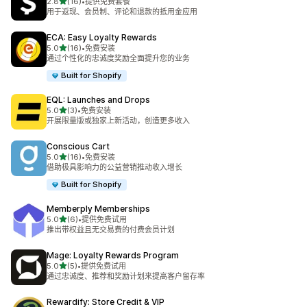
星（满分 5 星）
2.8
(16)
•
提供免费套餐
总共 16 条评论
用于返现、会员制、评论和退款的抵用金应用
ECA: Easy Loyalty Rewards
星（满分 5 星）
5.0
(16)
•
免费安装
总共 16 条评论
通过个性化的忠诚度奖励全面提升您的业务
Built for Shopify
EQL: Launches and Drops
星（满分 5 星）
5.0
(3)
•
免费安装
总共 3 条评论
开展限量版或独家上新活动，创造更多收入
Conscious Cart
星（满分 5 星）
5.0
(16)
•
免费安装
总共 16 条评论
借助极具影响力的公益营销推动收入增长
Built for Shopify
Memberply Memberships
星（满分 5 星）
5.0
(6)
•
提供免费试用
总共 6 条评论
推出带权益且无交易费的付费会员计划
Mage: Loyalty Rewards Program
星（满分 5 星）
5.0
(5)
•
提供免费试用
总共 5 条评论
通过忠诚度、推荐和奖励计划来提高客户留存率
Rewardify: Store Credit & VIP