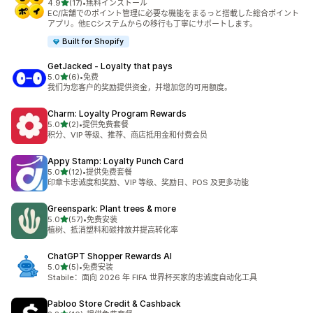
星（满分 5 星）
4.9
(17)
•
無料インストール
总共 17 条评论
EC/店舗でのポイント管理に必要な機能をまるっと搭載した総合ポイント
アプリ。他ECシステムからの移行も丁寧にサポートします。
Built for Shopify
GetJacked ‑ Loyalty that pays
星（满分 5 星）
5.0
(6)
•
免费
总共 6 条评论
我们为您客户的奖励提供资金，并增加您的可用额度。
Charm: Loyalty Program Rewards
星（满分 5 星）
5.0
(2)
•
提供免费套餐
总共 2 条评论
积分、VIP 等级、推荐、商店抵用金和付费会员
Appy Stamp: Loyalty Punch Card
星（满分 5 星）
5.0
(12)
•
提供免费套餐
总共 12 条评论
印章卡忠诚度和奖励、VIP 等级、奖励日、POS 及更多功能
Greenspark: Plant trees & more
星（满分 5 星）
5.0
(57)
•
免费安装
总共 57 条评论
植树、抵消塑料和碳排放并提高转化率
ChatGPT Shopper Rewards AI
星（满分 5 星）
5.0
(5)
•
免费安装
总共 5 条评论
Stabile：面向 2026 年 FIFA 世界杯买家的忠诚度自动化工具
Pabloo Store Credit & Cashback