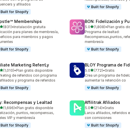
luencers y afiliados
Built for Shopify
Built for Shopify
pstle℠ Memberships
BON: Fidelización y P
de 5 estrellas
de 5 estrellas
(831)
•
Instalación gratuita
5.0
(1,808)
•
Plan gratis d
 reseñas en total
1808 reseñas en total
icación para planes de membresía,
Programa de lealtad:
eficios para miembros y pagos
Recompensas,puntos, refe
urrentes
membresía
Built for Shopify
Built for Shopify
filiate Marketing ReferrLy
BLOY Programa de Fid
de 5 estrellas
de 5 estrellas
(1,010)
•
Plan gratis disponible
5.0
(772)
•
Gratis
0 reseñas en total
772 reseñas en total
keting de referidos con programa
Crea un programa de fideli
afiliados y programa de referidos
aumentar la retención co
Built for Shopify
Built for Shopify
y: Recompensas y Lealtad
Affilitrak Afiliados
de 5 estrellas
de 5 estrellas
(1,696)
•
Plan gratis disponible
5.0
(214)
•
Gratis
6 reseñas en total
214 reseñas en total
elización, puntos, recompensas,
Lanza afiliados, referidos e
eles VIP y membresía
con comisiones
Built for Shopify
Built for Shopify