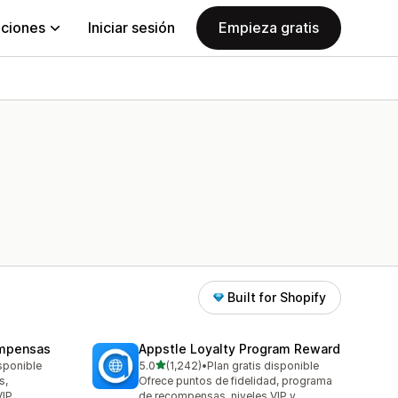
aciones
Iniciar sesión
Empieza gratis
Built for Shopify
ompensas
Appstle Loyalty Program Reward
de 5 estrellas
isponible
5.0
(1,242)
•
Plan gratis disponible
1242 reseñas en total
s,
Ofrece puntos de fidelidad, programa
VIP
de recompensas, niveles VIP y