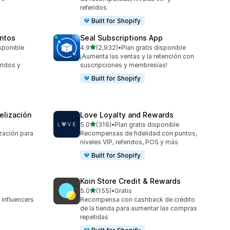
referidos
Built for Shopify
untos
Seal Subscriptions App
de 5 estrellas
isponible
4.9
(2,932)
•
Plan gratis disponible
2932 reseñas en total
¡Aumenta las ventas y la retención con
ridos y
suscripciones y membresías!
Built for Shopify
elización
Love Loyalty and Rewards
de 5 estrellas
5.0
(316)
•
Plan gratis disponible
316 reseñas en total
zación para
Recompensas de fidelidad con puntos,
niveles VIP, referidos, POS y más
Built for Shopify
Koin Store Credit & Rewards
de 5 estrellas
5.0
(155)
•
Gratis
155 reseñas en total
 influencers
Recompensa con cashback de crédito
de la tienda para aumentar las compras
repetidas