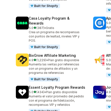
inf
Built for Shopify
Casa Loyalty Program &
Ap
Rewards
5.0
831
Apl
de 5 estrellas
5.0
(387)
•
Gratis
387 reseñas en total
ben
Crea un programa de recompensas
rec
con puntos de lealtad, niveles VIP y
POS.
Built for Shopify
BixGrow Affiliate Marketing
Af
de 5 estrellas
4.9
(1,229)
•
Plan gratis disponible
5.0
1229 reseñas en total
101
Aumenta las ventas por referencias
Mar
con un programa de afiliados y un
de 
programa de referencias
Built for Shopify
Essent Loyalty Program Rewards
Jo
de 5 estrellas
5.0
(434)
•
Plan gratis disponible
4.9
434 reseñas en total
169
Aumenta el valor promedio del pedido
Fid
con el programa de fidelización,
niv
recompensas VIP y referidos