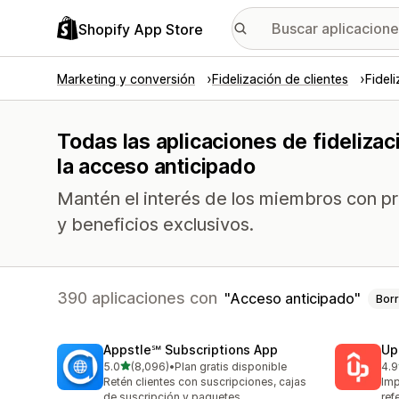
Shopify App Store
Marketing y conversión
Fidelización de clientes
Fidel
Todas las aplicaciones de fideliza
la acceso anticipado
Mantén el interés de los miembros con p
y beneficios exclusivos.
390 aplicaciones con
Acceso anticipado
Borr
Appstle℠ Subscriptions App
Up
de 5 estrellas
5.0
(8,096)
•
Plan gratis disponible
4.9
8096 reseñas en total
358
Retén clientes con suscripciones, cajas
Imp
de suscripción y paquetes
ref