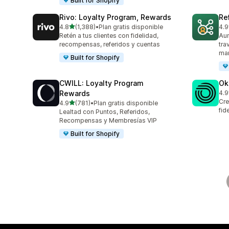
Built for Shopify
Rivo: Loyalty Program, Rewards
Re
de 5 estrellas
4.8
(1,388)
•
Plan gratis disponible
4.9
1388 reseñas en total
125
Retén a tus clientes con fidelidad,
Aum
recompensas, referidos y cuentas
tra
mar
Built for Shopify
CWILL: Loyalty Program
Ok
Rewards
4.9
131
Cre
de 5 estrellas
4.9
(781)
•
Plan gratis disponible
781 reseñas en total
fid
Lealtad con Puntos, Referidos,
Recompensas y Membresías VIP
Built for Shopify