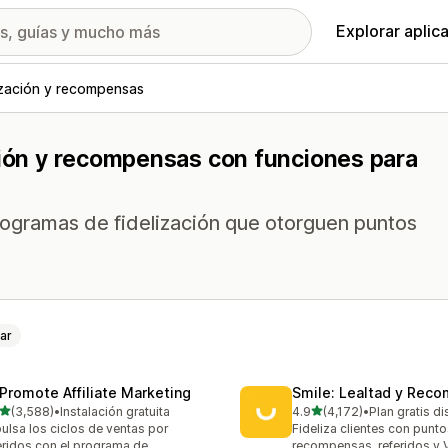
Explorar aplic
ización y recompensas
ción y recompensas con funciones para
rogramas de fidelización que otorguen puntos
ar
Promote Affiliate Marketing
Smile: Lealtad y Rec
de 5 estrellas
de 5 estrellas
(3,588)
•
Instalación gratuita
4.9
(4,172)
•
Plan gratis d
8 reseñas en total
4172 reseñas en total
ulsa los ciclos de ventas por
Fideliza clientes con punto
eridos con el programa de
recompensas, referidos y 