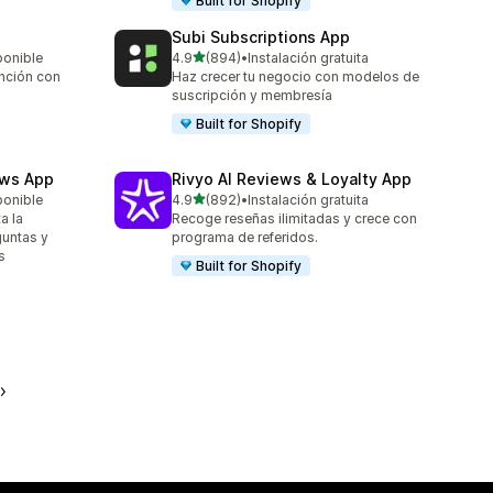
Built for Shopify
Subi Subscriptions App
de 5 estrellas
ponible
4.9
(894)
•
Instalación gratuita
894 reseñas en total
ención con
Haz crecer tu negocio con modelos de
suscripción y membresía
Built for Shopify
ews App
Rivyo AI Reviews & Loyalty App
de 5 estrellas
ponible
4.9
(892)
•
Instalación gratuita
892 reseñas en total
a la
Recoge reseñas ilimitadas y crece con
guntas y
programa de referidos.
s
Built for Shopify