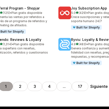
ferral Program ‑ Shopjar
Joy Subscription App
de 5 estrellas
de 5 estrellas
(125)
•
Plan gratis disponible
5.0
(429)
•
Plan gratis dis
 reseñas en total
429 reseñas en total
enta las ventas por referidos a
Crece suscripciones y ret
vés de un programa de referidos y
soporte humano 24/7
keting de afiliados.
Built for Shopify
Built for Shopify
endo: Reviews & Loyalty
Ryviu: Loyalty & Revi
de 5 estrellas
de 5 estrellas
(1,314)
•
Plan gratis disponible
4.9
(483)
•
Plan gratis dis
4 reseñas en total
483 reseñas en total
a superfans con reseñas,
Genera confianza y aument
elización, referidos y cuestionarios
fidelidad con reseñas, pre
respuestas, y recompensa
Built for Shopify
Siguiente
1
2
3
4
…
17