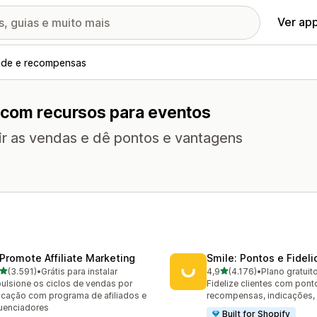
Ver ap
dade e recompensas
 com recursos para eventos
ir as vendas e dê pontos e vantagens
Promote Affiliate Marketing
Smile: Pontos e Fidel
de 5 estrelas
de 5 estrelas
(3.591)
•
Grátis para instalar
4,9
(4.176)
•
Plano gratuit
1 avaliações ao todo
4176 avaliações ao todo
ulsione os ciclos de vendas por
Fidelize clientes com pont
icação com programa de afiliados e
recompensas, indicações,
luenciadores
Built for Shopify