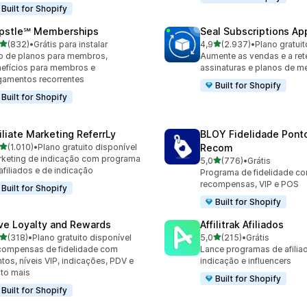
Built for Shopify
pstle℠ Memberships
Seal Subscriptions Ap
de 5 estrelas
de 5 estrelas
(832)
•
Grátis para instalar
4,9
(2.937)
•
Plano gratuit
 avaliações ao todo
2937 avaliações ao todo
 de planos para membros,
Aumente as vendas e a re
efícios para membros e
assinaturas e planos de 
amentos recorrentes
Built for Shopify
Built for Shopify
filiate Marketing ReferrLy
BLOY Fidelidade Pont
de 5 estrelas
(1.010)
•
Plano gratuito disponível
Recom
0 avaliações ao todo
keting de indicação com programa
de 5 estrelas
5,0
(776)
•
Grátis
776 avaliações ao todo
afiliados e de indicação
Programa de fidelidade c
recompensas, VIP e POS
Built for Shopify
Built for Shopify
ve Loyalty and Rewards
Affilitrak Afiliados
de 5 estrelas
de 5 estrelas
(318)
•
Plano gratuito disponível
5,0
(215)
•
Grátis
 avaliações ao todo
215 avaliações ao todo
ompensas de fidelidade com
Lance programas de afilia
tos, níveis VIP, indicações, PDV e
indicação e influencers
to mais
Built for Shopify
Built for Shopify