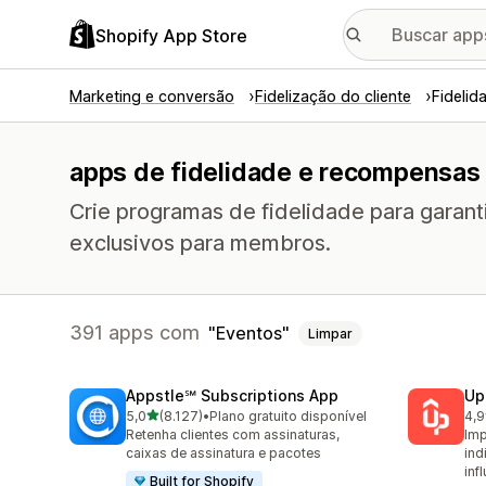
Shopify App Store
Marketing e conversão
Fidelização do cliente
Fideli
apps de fidelidade e recompensas
Crie programas de fidelidade para garant
exclusivos para membros.
391 apps com
Eventos
Limpar
Appstle℠ Subscriptions App
Up
de 5 estrelas
5,0
(8.127)
•
Plano gratuito disponível
4,9
8127 avaliações ao todo
359
Retenha clientes com assinaturas,
Imp
caixas de assinatura e pacotes
ind
inf
Built for Shopify