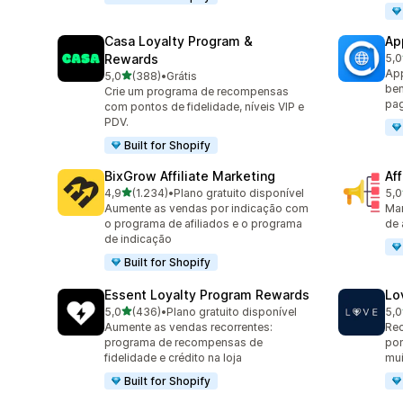
Casa Loyalty Program &
Ap
Rewards
5,0
832
App
de 5 estrelas
5,0
(388)
•
Grátis
388 avaliações ao todo
ben
Crie um programa de recompensas
pag
com pontos de fidelidade, níveis VIP e
PDV.
Built for Shopify
BixGrow Affiliate Marketing
Af
de 5 estrelas
4,9
(1.234)
•
Plano gratuito disponível
5,0
1234 avaliações ao todo
101
Aumente as vendas por indicação com
Mar
o programa de afiliados e o programa
de 
de indicação
Built for Shopify
Essent Loyalty Program Rewards
Lo
de 5 estrelas
5,0
(436)
•
Plano gratuito disponível
5,0
436 avaliações ao todo
318
Aumente as vendas recorrentes:
Rec
programa de recompensas de
pon
fidelidade e crédito na loja
mui
Built for Shopify