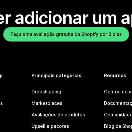
r adicionar um 
Faça uma avaliação gratuita da Shopify por 3 dias
p
Principais categorias
Recursos
Dropshipping
Central de a
os
Marketplaces
Documentaç
Avaliações de produtos
Comunidade
Upsell e pacotes
Blog da Sho