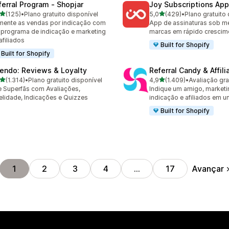
ferral Program ‑ Shopjar
Joy Subscriptions App
de 5 estrelas
de 5 estrelas
(125)
•
Plano gratuito disponível
5,0
(429)
•
Plano gratuito 
 avaliações ao todo
429 avaliações ao todo
ente as vendas por indicação com
App de assinaturas sob m
programa de indicação e marketing
marcas em rápido crescim
afiliados
Built for Shopify
Built for Shopify
endo: Reviews & Loyalty
Referral Candy & Affili
de 5 estrelas
de 5 estrelas
(1.314)
•
Plano gratuito disponível
4,9
(1.409)
•
Avaliação gra
4 avaliações ao todo
1409 avaliações ao todo
e Superfãs com Avaliações,
Indique um amigo, marketi
elidade, Indicações e Quizzes
indicação e afiliados em 
Built for Shopify
Avançar
1
2
3
4
…
17