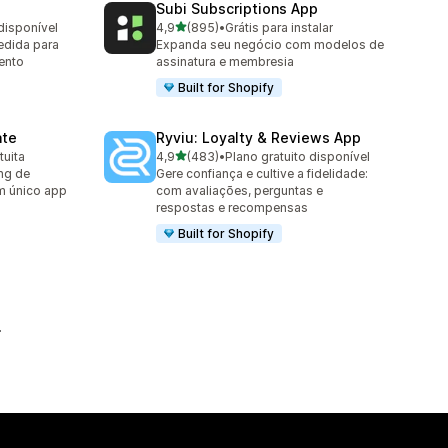
Subi Subscriptions App
de 5 estrelas
disponível
4,9
(895)
•
Grátis para instalar
895 avaliações ao todo
edida para
Expanda seu negócio com modelos de
ento
assinatura e membresia
Built for Shopify
ate
Ryviu: Loyalty & Reviews App
de 5 estrelas
tuita
4,9
(483)
•
Plano gratuito disponível
483 avaliações ao todo
ng de
Gere confiança e cultive a fidelidade:
um único app
com avaliações, perguntas e
respostas e recompensas
Built for Shopify