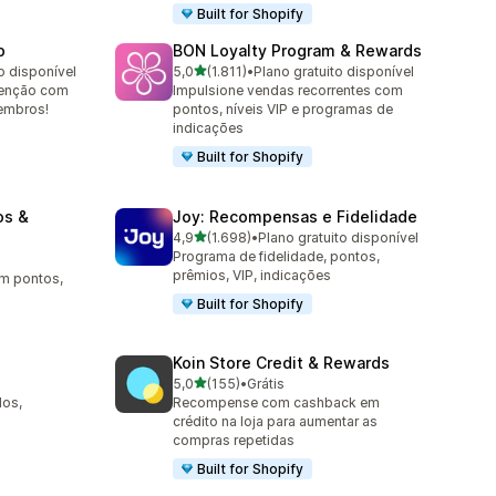
Built for Shopify
p
BON Loyalty Program & Rewards
de 5 estrelas
o disponível
5,0
(1.811)
•
Plano gratuito disponível
1811 avaliações ao todo
tenção com
Impulsione vendas recorrentes com
membros!
pontos, níveis VIP e programas de
indicações
Built for Shopify
os &
Joy: Recompensas e Fidelidade
de 5 estrelas
4,9
(1.698)
•
Plano gratuito disponível
1698 avaliações ao todo
Programa de fidelidade, pontos,
prêmios, VIP, indicações
om pontos,
Built for Shopify
Koin Store Credit & Rewards
de 5 estrelas
5,0
(155)
•
Grátis
155 avaliações ao todo
dos,
Recompense com cashback em
crédito na loja para aumentar as
compras repetidas
Built for Shopify