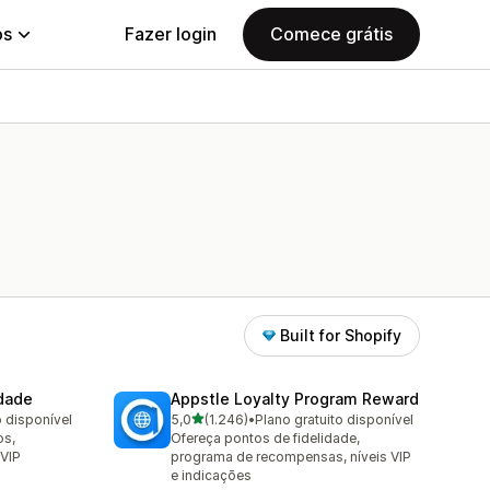
ps
Fazer login
Comece grátis
Built for Shopify
idade
Appstle Loyalty Program Reward
de 5 estrelas
o disponível
5,0
(1.246)
•
Plano gratuito disponível
1246 avaliações ao todo
os,
Ofereça pontos de fidelidade,
 VIP
programa de recompensas, níveis VIP
e indicações