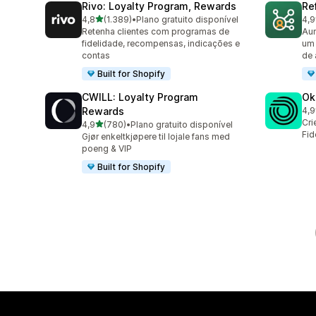
Rivo: Loyalty Program, Rewards
Re
de 5 estrelas
4,8
(1.389)
•
Plano gratuito disponível
4,9
1389 avaliações ao todo
125
Retenha clientes com programas de
Aum
fidelidade, recompensas, indicações e
um 
contas
de 
Built for Shopify
CWILL: Loyalty Program
Ok
Rewards
4,9
131
Cri
de 5 estrelas
4,9
(780)
•
Plano gratuito disponível
780 avaliações ao todo
Fid
Gjør enkeltkjøpere til lojale fans med
poeng & VIP
Built for Shopify