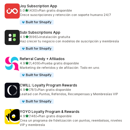
Joy Subscription App
de 5 estrellas
5.0
(430)
•
Plan gratis disponible
430 reseñas en total
Crece suscripciones y retención con soporte humano 24/7
Built for Shopify
Subi Subscriptions App
de 5 estrellas
4.9
(896)
•
Instalación gratuita
896 reseñas en total
Haz crecer tu negocio con modelos de suscripción y membresía
Built for Shopify
Referral Candy + Afiliados
de 5 estrellas
4.9
(1,409)
•
Prueba gratis disponible
1409 reseñas en total
Marketing de referidos y de afiliación: Todo en uno.
Built for Shopify
CWILL: Loyalty Program Rewards
de 5 estrellas
4.9
(781)
•
Plan gratis disponible
781 reseñas en total
Lealtad con Puntos, Referidos, Recompensas y Membresías VIP
Built for Shopify
YOYO Loyalty Program & Rewards
de 5 estrellas
4.9
(148)
•
Plan gratis disponible
148 reseñas en total
Crea un programa de fidelización con puntos, reembolsos, niveles
VIP y membresía