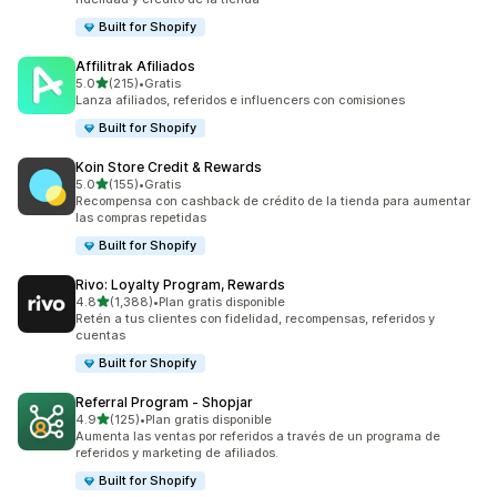
Built for Shopify
Affilitrak Afiliados
de 5 estrellas
5.0
(215)
•
Gratis
215 reseñas en total
Lanza afiliados, referidos e influencers con comisiones
Built for Shopify
Koin Store Credit & Rewards
de 5 estrellas
5.0
(155)
•
Gratis
155 reseñas en total
Recompensa con cashback de crédito de la tienda para aumentar
las compras repetidas
Built for Shopify
Rivo: Loyalty Program, Rewards
de 5 estrellas
4.8
(1,388)
•
Plan gratis disponible
1388 reseñas en total
Retén a tus clientes con fidelidad, recompensas, referidos y
cuentas
Built for Shopify
Referral Program ‑ Shopjar
de 5 estrellas
4.9
(125)
•
Plan gratis disponible
125 reseñas en total
Aumenta las ventas por referidos a través de un programa de
referidos y marketing de afiliados.
Built for Shopify