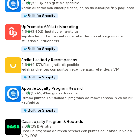
de 5 estrellas
5.0
(8,133)
•
Plan gratis disponible
8133 reseñas en total
Retén clientes con suscripciones, cajas de suscripción y paquetes
Built for Shopify
UpPromote Affiliate Marketing
de 5 estrellas
4.9
(3,592)
•
Instalación gratuita
3592 reseñas en total
Impulsa los ciclos de ventas de referidos con el programa de
afiliados e influencers
Built for Shopify
Smile: Lealtad y Recompensas
de 5 estrellas
4.9
(4,177)
•
Plan gratis disponible
4177 reseñas en total
Fideliza clientes con puntos, recompensas, referidos y VIP
Built for Shopify
Appstle Loyalty Program Reward
de 5 estrellas
5.0
(1,245)
•
Plan gratis disponible
1245 reseñas en total
Ofrece puntos de fidelidad, programa de recompensas, niveles VIP
y referidos
Built for Shopify
Casa Loyalty Program & Rewards
de 5 estrellas
5.0
(391)
•
Gratis
391 reseñas en total
Crea un programa de recompensas con puntos de lealtad, niveles
VIP y POS.