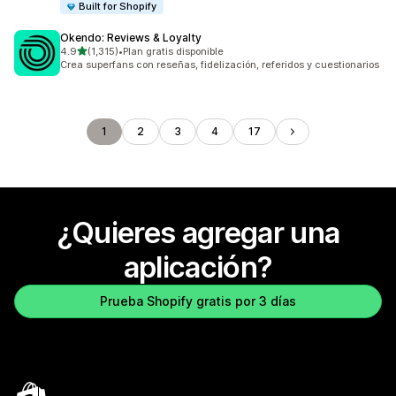
Built for Shopify
Okendo: Reviews & Loyalty
de 5 estrellas
4.9
(1,315)
•
Plan gratis disponible
1315 reseñas en total
Crea superfans con reseñas, fidelización, referidos y cuestionarios
1
2
3
4
17
¿Quieres agregar una
aplicación?
Prueba Shopify gratis por 3 días