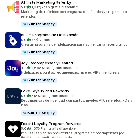
Affiliate Marketing ReferrLy
de 5 estrellas
5.0
(1,012)
•
Plan gratis disponible
1012 reseñas en total
Marketing de referidos con programa de afiliados y programa de
referidos
Built for Shopify
BLOY Programa de Fidelización
de 5 estrellas
5.0
(777)
•
Gratis
777 reseñas en total
Crea un programa de fidelización para aumentar la retención co
Built for Shopify
Joy: Recompensas y Lealtad
de 5 estrellas
4.9
(1,698)
•
Plan gratis disponible
1698 reseñas en total
Fidelización, puntos, recompensas, niveles VIP y membresía
Built for Shopify
Love Loyalty and Rewards
de 5 estrellas
5.0
(318)
•
Plan gratis disponible
318 reseñas en total
Recompensas de fidelidad con puntos, niveles VIP, referidos, POS y
más
Built for Shopify
Essent Loyalty Program Rewards
de 5 estrellas
5.0
(437)
•
Plan gratis disponible
437 reseñas en total
Impulsa las ventas recurrentes: programa de recompensas por
fidelidad y crédito de la tienda