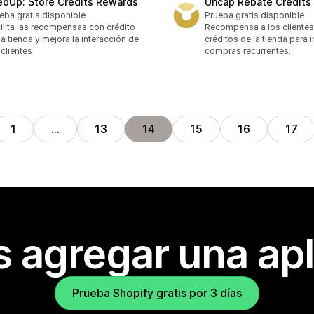
edUp: Store Credits Rewards
Uncap Rebate Credits
eba gratis disponible
Prueba gratis disponible
ilita las recompensas con crédito
Recompensa a los cliente
la tienda y mejora la interacción de
créditos de la tienda para 
 clientes
compras recurrentes.
1
…
13
14
15
16
17
s agregar una apl
Prueba Shopify gratis por 3 días