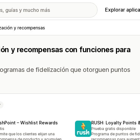
Explorar aplic
ización y recompensas
ción y recompensas con funciones para
rogramas de fidelización que otorguen puntos
r
shPoint – Wishlist Rewards
RUSH: Loyalty Points
tis
Prueba gratis disponible
mite que los clientes elijan una
Programa de puntos de fid
ompensa de producto y acumulen
recompensas para aumenta