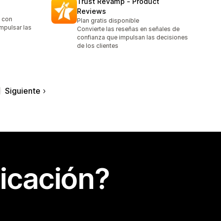
Trust Revamp ‑ Product
Reviews
s con
Plan gratis disponible
impulsar las
Convierte las reseñas en señales de
confianza que impulsan las decisiones
de los clientes
Siguiente
icación?