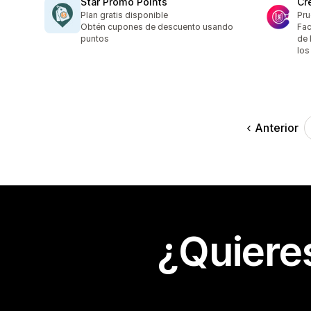
Star Promo Points
Cr
Plan gratis disponible
Pru
Obtén cupones de descuento usando
Fac
puntos
de 
los
Anterior
¿Quiere