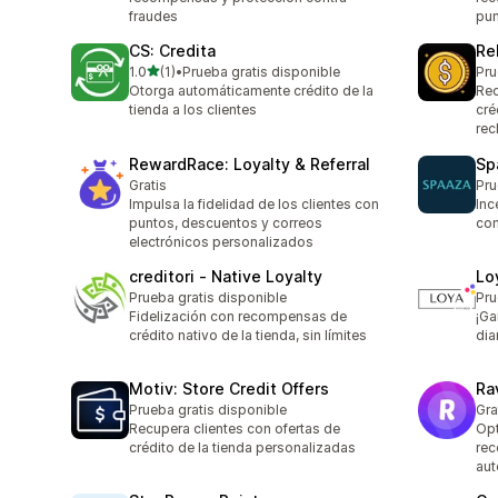
fraudes
pun
CS: Credita
Re
de 5 estrellas
1.0
(1)
•
Prueba gratis disponible
Pru
1 reseñas en total
Otorga automáticamente crédito de la
Rec
tienda a los clientes
cré
rec
RewardRace: Loyalty & Referral
Sp
Gratis
Pru
Impulsa la fidelidad de los clientes con
Inc
puntos, descuentos y correos
co
electrónicos personalizados
creditori ‑ Native Loyalty
Lo
Prueba gratis disponible
Pru
Fidelización con recompensas de
¡Ga
crédito nativo de la tienda, sin límites
dia
Motiv: Store Credit Offers
Ra
Prueba gratis disponible
Gra
Recupera clientes con ofertas de
Opt
crédito de la tienda personalizadas
rec
au