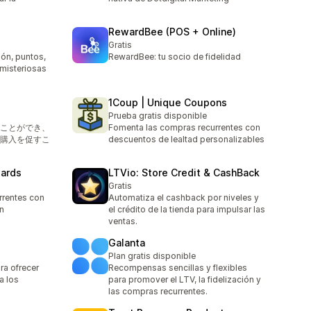
RewardBee (POS + Online)
Gratis
ón, puntos,
RewardBee: tu socio de fidelidad
 misteriosas
1Coup | Unique Coupons
Prueba gratis disponible
ことができ、
Fomenta las compras recurrentes con
購入を促すこ
descuentos de lealtad personalizables
wards
LTVio: Store Credit & CashBack
Gratis
rrentes con
Automatiza el cashback por niveles y
n
el crédito de la tienda para impulsar las
ventas.
Galanta
Plan gratis disponible
ra ofrecer
Recompensas sencillas y flexibles
a los
para promover el LTV, la fidelización y
las compras recurrentes.