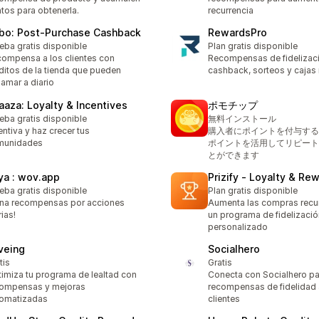
tos para obtenerla.
recurrencia
bo: Post‑Purchase Cashback
RewardsPro
eba gratis disponible
Plan gratis disponible
ompensa a los clientes con
Recompensas de fidelizaci
ditos de la tienda que pueden
cashback, sorteos y cajas
lamar a diario
aaza: Loyalty & Incentives
ポモチップ
eba gratis disponible
無料インストール
entiva y haz crecer tus
購入者にポイントを付与する
munidades
ポイントを活用してリピート
とができます
ya : wov.app
Prizify ‑ Loyalty & Re
eba gratis disponible
Plan gratis disponible
na recompensas por acciones
Aumenta las compras recu
rias!
un programa de fidelizació
personalizado
veing
Socialhero
tis
Gratis
imiza tu programa de lealtad con
Conecta con Socialhero pa
ompensas y mejoras
recompensas de fidelidad 
tomatizadas
clientes