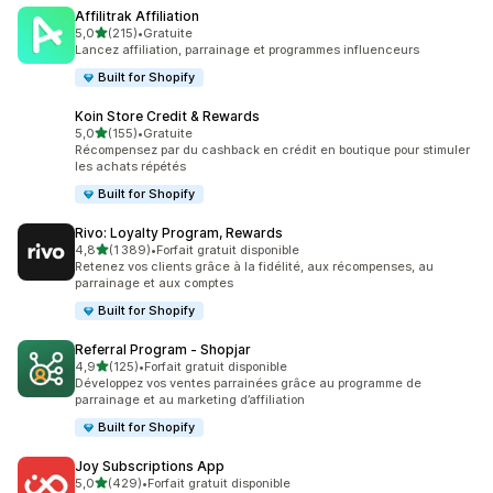
Affilitrak Affiliation
étoile(s) sur 5
5,0
(215)
•
Gratuite
215 avis au total
Lancez affiliation, parrainage et programmes influenceurs
Built for Shopify
Koin Store Credit & Rewards
étoile(s) sur 5
5,0
(155)
•
Gratuite
155 avis au total
Récompensez par du cashback en crédit en boutique pour stimuler
les achats répétés
Built for Shopify
Rivo: Loyalty Program, Rewards
étoile(s) sur 5
4,8
(1 389)
•
Forfait gratuit disponible
1389 avis au total
Retenez vos clients grâce à la fidélité, aux récompenses, au
parrainage et aux comptes
Built for Shopify
Referral Program ‑ Shopjar
étoile(s) sur 5
4,9
(125)
•
Forfait gratuit disponible
125 avis au total
Développez vos ventes parrainées grâce au programme de
parrainage et au marketing d’affiliation
Built for Shopify
Joy Subscriptions App
étoile(s) sur 5
5,0
(429)
•
Forfait gratuit disponible
429 avis au total