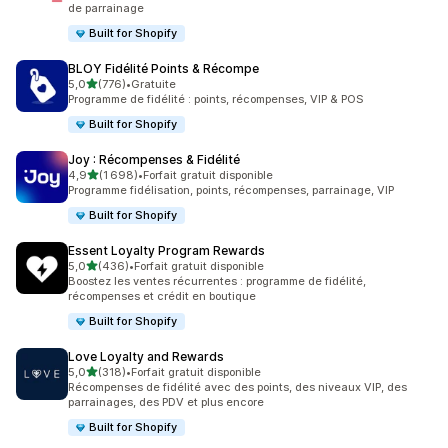
de parrainage
Built for Shopify
BLOY Fidélité Points & Récompe
étoile(s) sur 5
5,0
(776)
•
Gratuite
776 avis au total
Programme de fidélité : points, récompenses, VIP & POS
Built for Shopify
Joy : Récompenses & Fidélité
étoile(s) sur 5
4,9
(1 698)
•
Forfait gratuit disponible
1698 avis au total
Programme fidélisation, points, récompenses, parrainage, VIP
Built for Shopify
Essent Loyalty Program Rewards
étoile(s) sur 5
5,0
(436)
•
Forfait gratuit disponible
436 avis au total
Boostez les ventes récurrentes : programme de fidélité,
récompenses et crédit en boutique
Built for Shopify
Love Loyalty and Rewards
étoile(s) sur 5
5,0
(318)
•
Forfait gratuit disponible
318 avis au total
Récompenses de fidélité avec des points, des niveaux VIP, des
parrainages, des PDV et plus encore
Built for Shopify