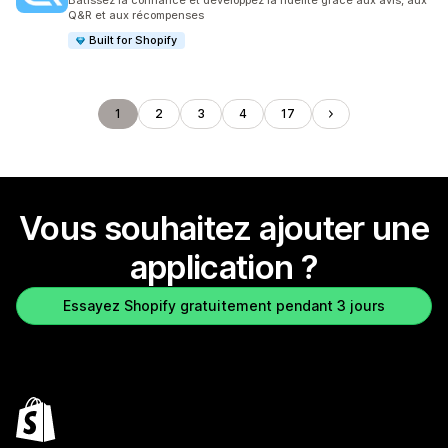
Bâtissez la confiance et développez la fidélité grâce aux avis, aux
Q&R et aux récompenses
Built for Shopify
1
2
3
4
17
Vous souhaitez ajouter une
application ?
Essayez Shopify gratuitement pendant 3 jours