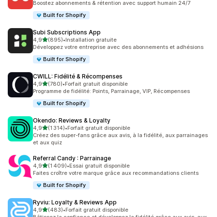
Boostez abonnements & rétention avec support humain 24/7
Built for Shopify
Subi Subscriptions App
étoile(s) sur 5
4,9
(895)
•
Installation gratuite
895 avis au total
Développez votre entreprise avec des abonnements et adhésions
Built for Shopify
CWILL: Fidélité & Récompenses
étoile(s) sur 5
4,9
(780)
•
Forfait gratuit disponible
780 avis au total
Programme de fidélité: Points, Parrainage, VIP, Récompenses
Built for Shopify
Okendo: Reviews & Loyalty
étoile(s) sur 5
4,9
(1 314)
•
Forfait gratuit disponible
1314 avis au total
Créez des super-fans grâce aux avis, à la fidélité, aux parrainages
et aux quiz
Referral Candy : Parrainage
étoile(s) sur 5
4,9
(1 409)
•
Essai gratuit disponible
1409 avis au total
Faites croître votre marque grâce aux recommandations clients
Built for Shopify
Ryviu: Loyalty & Reviews App
étoile(s) sur 5
4,9
(483)
•
Forfait gratuit disponible
483 avis au total