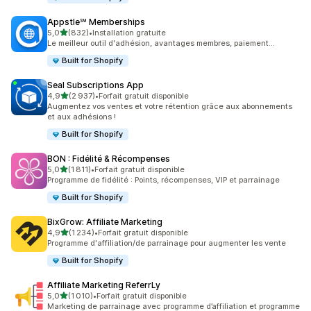
Appstle℠ Memberships
étoile(s) sur 5
5,0
(832)
•
Installation gratuite
832 avis au total
Le meilleur outil d'adhésion, avantages membres, paiement...
Built for Shopify
Seal Subscriptions App
étoile(s) sur 5
4,9
(2 937)
•
Forfait gratuit disponible
2937 avis au total
Augmentez vos ventes et votre rétention grâce aux abonnements
et aux adhésions !
Built for Shopify
BON : Fidélité & Récompenses
étoile(s) sur 5
5,0
(1 811)
•
Forfait gratuit disponible
1811 avis au total
Programme de fidélité : Points, récompenses, VIP et parrainage
Built for Shopify
BixGrow: Affiliate Marketing
étoile(s) sur 5
4,9
(1 234)
•
Forfait gratuit disponible
1234 avis au total
Programme d'affiliation/de parrainage pour augmenter les vente
Built for Shopify
Affiliate Marketing ReferrLy
étoile(s) sur 5
5,0
(1 010)
•
Forfait gratuit disponible
1010 avis au total
Marketing de parrainage avec programme d’affiliation et programme