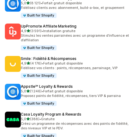
étoile(s) sur 5
5,0
(8 121)
•
Forfait gratuit disponible
8121 avis au total
Fidélisez clients avec abonnement, build-a-box, et groupement
Built for Shopify
UpPromote Affiliate Marketing
étoile(s) sur 5
4,9
(3 591)
•
Installation gratuite
3591 avis au total
Stimulez les ventes parrainées avec un programme d’influence et
d’affiliation
Built for Shopify
Smile : Fidélité & Récompenses
étoile(s) sur 5
4,9
(4 176)
•
Forfait gratuit disponible
4176 avis au total
Fidélisez vos clients : points, récompenses, parrainage, VIP
Built for Shopify
Appstle℠ Loyalty & Rewards
étoile(s) sur 5
5,0
(1 246)
•
Forfait gratuit disponible
1246 avis au total
Proposez points de fidélité, récompenses, tiers VIP & parraina
Built for Shopify
Casa Loyalty Program & Rewards
étoile(s) sur 5
5,0
(388)
•
Gratuite
388 avis au total
Créez un programme de récompenses avec des points de fidélité,
des niveaux VIP et le PDV.
Built for Shopify