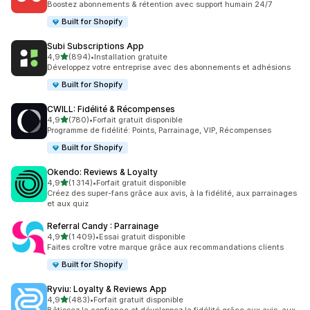
Boostez abonnements & rétention avec support humain 24/7
Built for Shopify
Subi Subscriptions App
étoile(s) sur 5
4,9
(894)
•
Installation gratuite
894 avis au total
Développez votre entreprise avec des abonnements et adhésions
Built for Shopify
CWILL: Fidélité & Récompenses
étoile(s) sur 5
4,9
(780)
•
Forfait gratuit disponible
780 avis au total
Programme de fidélité: Points, Parrainage, VIP, Récompenses
Built for Shopify
Okendo: Reviews & Loyalty
étoile(s) sur 5
4,9
(1 314)
•
Forfait gratuit disponible
1314 avis au total
Créez des super-fans grâce aux avis, à la fidélité, aux parrainages
et aux quiz
Referral Candy : Parrainage
étoile(s) sur 5
4,9
(1 409)
•
Essai gratuit disponible
1409 avis au total
Faites croître votre marque grâce aux recommandations clients
Built for Shopify
Ryviu: Loyalty & Reviews App
étoile(s) sur 5
4,9
(483)
•
Forfait gratuit disponible
483 avis au total