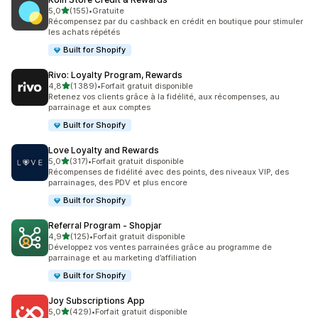
étoile(s) sur 5
5,0
(155)
•
Gratuite
155 avis au total
Récompensez par du cashback en crédit en boutique pour stimuler
les achats répétés
Built for Shopify
Rivo: Loyalty Program, Rewards
étoile(s) sur 5
4,8
(1 389)
•
Forfait gratuit disponible
1389 avis au total
Retenez vos clients grâce à la fidélité, aux récompenses, au
parrainage et aux comptes
Built for Shopify
Love Loyalty and Rewards
étoile(s) sur 5
5,0
(317)
•
Forfait gratuit disponible
317 avis au total
Récompenses de fidélité avec des points, des niveaux VIP, des
parrainages, des PDV et plus encore
Built for Shopify
Referral Program ‑ Shopjar
étoile(s) sur 5
4,9
(125)
•
Forfait gratuit disponible
125 avis au total
Développez vos ventes parrainées grâce au programme de
parrainage et au marketing d’affiliation
Built for Shopify
Joy Subscriptions App
étoile(s) sur 5
5,0
(429)
•
Forfait gratuit disponible
429 avis au total