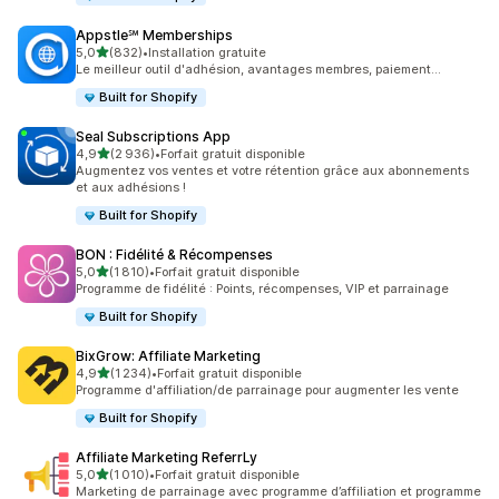
Appstle℠ Memberships
étoile(s) sur 5
5,0
(832)
•
Installation gratuite
832 avis au total
Le meilleur outil d'adhésion, avantages membres, paiement...
Built for Shopify
Seal Subscriptions App
étoile(s) sur 5
4,9
(2 936)
•
Forfait gratuit disponible
2936 avis au total
Augmentez vos ventes et votre rétention grâce aux abonnements
et aux adhésions !
Built for Shopify
BON : Fidélité & Récompenses
étoile(s) sur 5
5,0
(1 810)
•
Forfait gratuit disponible
1810 avis au total
Programme de fidélité : Points, récompenses, VIP et parrainage
Built for Shopify
BixGrow: Affiliate Marketing
étoile(s) sur 5
4,9
(1 234)
•
Forfait gratuit disponible
1234 avis au total
Programme d'affiliation/de parrainage pour augmenter les vente
Built for Shopify
Affiliate Marketing ReferrLy
étoile(s) sur 5
5,0
(1 010)
•
Forfait gratuit disponible
1010 avis au total
Marketing de parrainage avec programme d’affiliation et programme