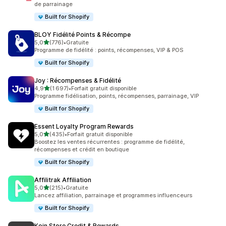
de parrainage
Built for Shopify
BLOY Fidélité Points & Récompe
étoile(s) sur 5
5,0
(776)
•
Gratuite
776 avis au total
Programme de fidélité : points, récompenses, VIP & POS
Built for Shopify
Joy : Récompenses & Fidélité
étoile(s) sur 5
4,9
(1 697)
•
Forfait gratuit disponible
1697 avis au total
Programme fidélisation, points, récompenses, parrainage, VIP
Built for Shopify
Essent Loyalty Program Rewards
étoile(s) sur 5
5,0
(435)
•
Forfait gratuit disponible
435 avis au total
Boostez les ventes récurrentes : programme de fidélité,
récompenses et crédit en boutique
Built for Shopify
Affilitrak Affiliation
étoile(s) sur 5
5,0
(215)
•
Gratuite
215 avis au total
Lancez affiliation, parrainage et programmes influenceurs
Built for Shopify
Koin Store Credit & Rewards