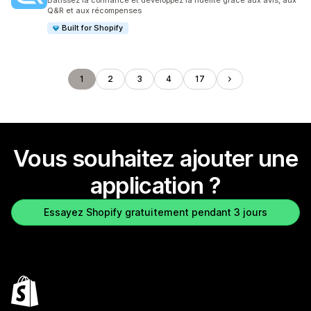
Bâtissez la confiance et développez la fidélité grâce aux avis, aux
Q&R et aux récompenses
Built for Shopify
1
2
3
4
17
Vous souhaitez ajouter une
application ?
Essayez Shopify gratuitement pendant 3 jours