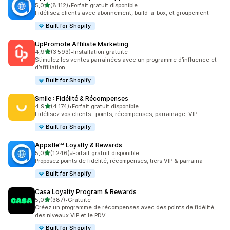
étoile(s) sur 5
5,0
(8 112)
•
Forfait gratuit disponible
8112 avis au total
Fidélisez clients avec abonnement, build-a-box, et groupement
Built for Shopify
UpPromote Affiliate Marketing
étoile(s) sur 5
4,9
(3 593)
•
Installation gratuite
3593 avis au total
Stimulez les ventes parrainées avec un programme d’influence et
d’affiliation
Built for Shopify
Smile : Fidélité & Récompenses
étoile(s) sur 5
4,9
(4 174)
•
Forfait gratuit disponible
4174 avis au total
Fidélisez vos clients : points, récompenses, parrainage, VIP
Built for Shopify
Appstle℠ Loyalty & Rewards
étoile(s) sur 5
5,0
(1 246)
•
Forfait gratuit disponible
1246 avis au total
Proposez points de fidélité, récompenses, tiers VIP & parraina
Built for Shopify
Casa Loyalty Program & Rewards
étoile(s) sur 5
5,0
(387)
•
Gratuite
387 avis au total
Créez un programme de récompenses avec des points de fidélité,
des niveaux VIP et le PDV.
Built for Shopify