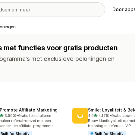
Door apps
loningen
s met functies voor gratis producten
programma's met exclusieve beloningen en
Promote Affiliate Marketing
Smile: Loyaliteit & Be
van 5 sterren
van 5 sterren
(3.590)
•
Gratis te installeren
4,9
(4.175)
•
0 recensies in totaal
4175 recensies in totaal
muleer referral-omzet met een
Bouw klantloyaliteit op me
luencer- en affiliate-programma
beloningen, referrals, VIP
Built for Shopify
Built for Shopify