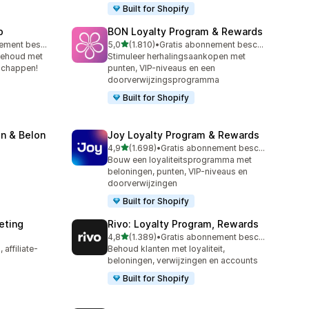
Built for Shopify
p
BON Loyalty Program & Rewards
van 5 sterren
Gratis abonnement beschikbaar
5,0
(1.810)
•
Gratis abonnement beschikbaar
1810 recensies in totaal
behoud met
Stimuleer herhalingsaankopen met
schappen!
punten, VIP-niveaus en een
doorverwijzingsprogramma
Built for Shopify
n & Belon
Joy Loyalty Program & Rewards
van 5 sterren
4,9
(1.698)
•
Gratis abonnement beschikbaar
1698 recensies in totaal
Bouw een loyaliteitsprogramma met
beloningen, punten, VIP-niveaus en
doorverwijzingen
Built for Shopify
keting
Rivo: Loyalty Program, Rewards
van 5 sterren
4,8
(1.389)
•
Gratis abonnement beschikbaar
1389 recensies in totaal
 affiliate-
Behoud klanten met loyaliteit,
beloningen, verwijzingen en accounts
Built for Shopify