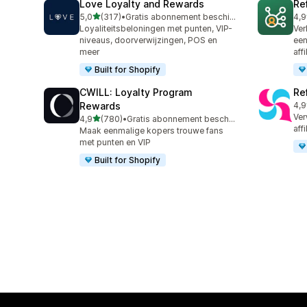
Love Loyalty and Rewards
Re
van 5 sterren
5,0
(317)
•
Gratis abonnement beschikbaar
4,9
317 recensies in totaal
125
Loyaliteitsbeloningen met punten, VIP-
Ver
niveaus, doorverwijzingen, POS en
een
meer
aff
Built for Shopify
CWILL: Loyalty Program
Ref
Rewards
4,9
140
Ver
van 5 sterren
4,9
(780)
•
Gratis abonnement beschikbaar
780 recensies in totaal
aff
Maak eenmalige kopers trouwe fans
met punten en VIP
Built for Shopify