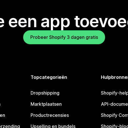
je een app toevo
Probeer Shopify 3 dagen gratis
Topcategorieën
Hulpbronne
Dropshipping
Shopify-hel
n
Marktplaatsen
API-docume
pen
Productrecensies
Shopify Co
erzending
Upselling en bundels
Shopify-blo