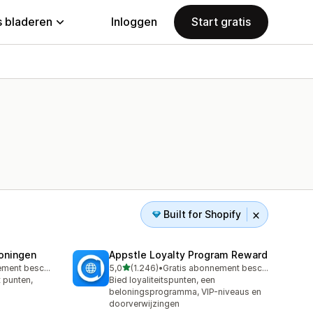
 bladeren
Inloggen
Start gratis
Built for Shopify
loningen
Appstle Loyalty Program Reward
van 5 sterren
Gratis abonnement beschikbaar
5,0
(1.246)
•
Gratis abonnement beschikbaar
1246 recensies in totaal
t punten,
Bied loyaliteitspunten, een
beloningsprogramma, VIP-niveaus en
doorverwijzingen