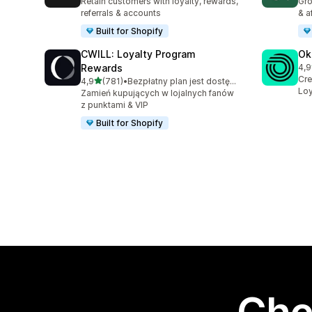
Retain customers with loyalty, rewards,
Gro
referrals & accounts
& a
Built for Shopify
CWILL: Loyalty Program
Ok
Rewards
4,9
Łąc
Cre
na 5 gwiazdek
4,9
(781)
•
Bezpłatny plan jest dostępny
Łączna liczba recenzji: 781
Loy
Zamień kupujących w lojalnych fanów
z punktami & VIP
Built for Shopify