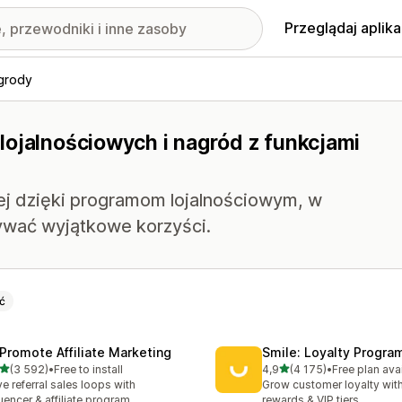
Przeglądaj aplika
agrody
lojalnościowych i nagród z funkcjami
j dzięki programom lojalnościowym, w
ywać wyjątkowe korzyści.
ć
Promote Affiliate Marketing
Smile: Loyalty Progr
na 5 gwiazdek
na 5 gwiazdek
(3 592)
•
Free to install
4,9
(4 175)
•
Free plan ava
zna liczba recenzji: 3592
Łączna liczba recenzji: 41
ve referral sales loops with
Grow customer loyalty with
luencer & affiliate program
rewards & VIP tiers