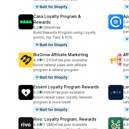
Built for Shopify
Casa Loyalty Program &
Ap
Rewards
5,0
Łąc
App
na 5 gwiazdek
5,0
(389)
•
Free
Łączna liczba recenzji: 389
per
Build Rewards Program using Loyalty
points, Vip Tiers & POS.
Built for Shopify
BixGrow Affiliate Marketing
Af
na 5 gwiazdek
4,9
(1 233)
•
Free plan available
5,0
Łączna liczba recenzji: 1233
Łąc
Boost referral sales with affiliate
Ref
program & referral program
pro
Built for Shopify
Essent Loyalty Program Rewards
Lo
na 5 gwiazdek
5,0
(436)
•
Free plan available
5,0
Łączna liczba recenzji: 436
Łąc
Boost repeat sales: loyalty rewards
Loy
program & store credit
ref
Built for Shopify
Rivo: Loyalty Program, Rewards
Re
na 5 gwiazdek
4,8
(1 388)
•
Free plan available
4,9
Łączna liczba recenzji: 1388
Łąc