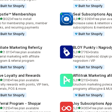
Built for Shopify
Built for Shopify
pstle℠ Memberships
Seal Subscriptions Ap
na 5 gwiazdek
na 5 gwiazdek
(832)
•
Free to install
4,9
(2 939)
•
Free plan ava
zna liczba recenzji: 832
Łączna liczba recenzji: 29
 for membership plans, member
Increase sales & retention 
ks, and recurring payments
subscriptions & membersh
Built for Shopify
Built for Shopify
filiate Marketing ReferrLy
BLOY Punkty i Nagrod
na 5 gwiazdek
na 5 gwiazdek
(1 011)
•
Free plan available
5,0
(776)
•
Gratis
zna liczba recenzji: 1011
Łączna liczba recenzji: 77
erral marketing with affiliate
Zwiększ lojalność dzięki 
gram & referral program
nagrodom i VIP
Built for Shopify
Built for Shopify
ve Loyalty and Rewards
Affilitrak Marketing afi
na 5 gwiazdek
na 5 gwiazdek
(318)
•
Free plan available
5,0
(215)
•
Gratis
zna liczba recenzji: 318
Łączna liczba recenzji: 215
alty rewards with points, VIP tiers,
Uruchom marketing poleca
errals, POS & more
programy afiliacyjne & ML
Built for Shopify
Built for Shopify
ferral Program ‑ Shopjar
Joy Subscriptions App
na 5 gwiazdek
na 5 gwiazdek
(125)
•
Free plan available
5,0
(430)
•
Free plan avail
zna liczba recenzji: 125
Łączna liczba recenzji: 43