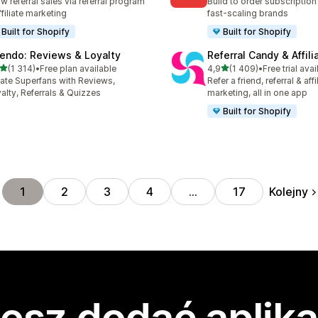
w referral sales via referral program
Build to order subscription
ffiliate marketing
fast-scaling brands
Built for Shopify
Built for Shopify
endo: Reviews & Loyalty
Referral Candy & Affili
na 5 gwiazdek
na 5 gwiazdek
(1 314)
•
Free plan available
4,9
(1 409)
•
Free trial avai
zna liczba recenzji: 1314
Łączna liczba recenzji: 14
ate Superfans with Reviews,
Refer a friend, referral & affi
alty, Referrals & Quizzes
marketing, all in one app
Built for Shopify
Kolejny
1
2
3
4
…
17