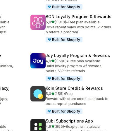
Built for Shopify
p
BON Loyalty Program & Rewards
na 5 gwiazdek
ilable
5,0
(1 810)
•
Free plan available
39
Łączna liczba recenzji: 1810
with
Drive repeat sales with points, VIP tiers
ips!
& referrals program
Built for Shopify
y
Joy Loyalty Program & Rewards
na 5 gwiazdek
4,9
(1 698)
•
Free plan available
6
Łączna liczba recenzji: 1698
punktom,
Build loyalty program w/ rewards,
points, VIP tier, referrals
Built for Shopify
liacyj
Koin Store Credit & Rewards
na 5 gwiazdek
5,0
(155)
•
Free
Łączna liczba recenzji: 155
jący,
Reward with store credit cashback to
M
boost repeat purchases
Built for Shopify
Subi Subscriptions App
na 5 gwiazdek
able
4,9
(895)
•
Bezpłatna instalacja
0
Łączna liczba recenzji: 895