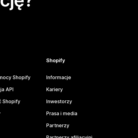
cję?
Shopify
mocy Shopify
Informacje
ja API
Kariery
 Shopify
Inwestorzy
y
Prasa i media
Partnerzy
Partnerzy afiliacyjni