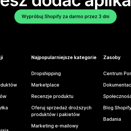
esz dodać aplika
Wypróbuj Shopify za darmo przez 3 dni
ji
Najpopularniejsze kategorie
Zasoby
Dropshipping
Centrum Po
oduktów
Marketplace
Dokumentac
tów
Recenzje produktu
Społeczność
yłka
Oferuj sprzedaż droższych
Blog Shopif
produktów i pakietów
Badania
Marketing e-mailowy
rsja