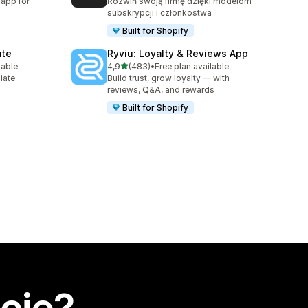
 app for
Rozwiń swoją firmę dzięki modelom
subskrypcji i członkostwa
Built for Shopify
ate
Ryviu: Loyalty & Reviews App
na 5 gwiazdek
lable
4,9
(483)
•
Free plan available
09
Łączna liczba recenzji: 483
liate
Build trust, grow loyalty — with
reviews, Q&A, and rewards
Built for Shopify