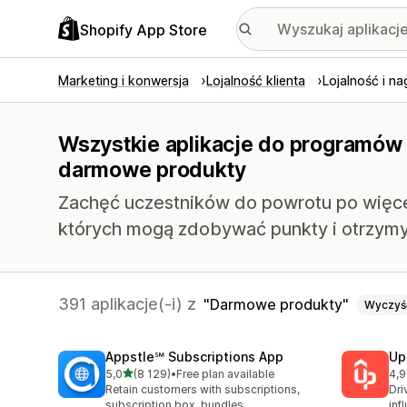
Shopify App Store
Marketing i konwersja
Lojalność klienta
Lojalność i n
Wszystkie aplikacje do programów 
darmowe produkty
Zachęć uczestników do powrotu po więce
których mogą zdobywać punkty i otrzym
391 aplikacje(-i) z
Darmowe produkty
Wyczyś
Appstle℠ Subscriptions App
Up
na 5 gwiazdek
5,0
(8 129)
•
Free plan available
4,9
Łączna liczba recenzji: 8129
Łąc
Retain customers with subscriptions,
Dri
subscription box, bundles
inf