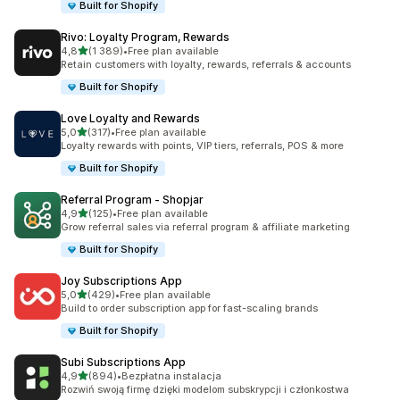
Built for Shopify
Rivo: Loyalty Program, Rewards
na 5 gwiazdek
4,8
(1 389)
•
Free plan available
Łączna liczba recenzji: 1389
Retain customers with loyalty, rewards, referrals & accounts
Built for Shopify
Love Loyalty and Rewards
na 5 gwiazdek
5,0
(317)
•
Free plan available
Łączna liczba recenzji: 317
Loyalty rewards with points, VIP tiers, referrals, POS & more
Built for Shopify
Referral Program ‑ Shopjar
na 5 gwiazdek
4,9
(125)
•
Free plan available
Łączna liczba recenzji: 125
Grow referral sales via referral program & affiliate marketing
Built for Shopify
Joy Subscriptions App
na 5 gwiazdek
5,0
(429)
•
Free plan available
Łączna liczba recenzji: 429
Build to order subscription app for fast-scaling brands
Built for Shopify
Subi Subscriptions App
na 5 gwiazdek
4,9
(894)
•
Bezpłatna instalacja
Łączna liczba recenzji: 894
Rozwiń swoją firmę dzięki modelom subskrypcji i członkostwa