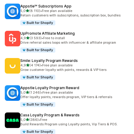
Appstle℠ Subscriptions App
na 5 gwiazdek
5,0
(8 110)
•
Free plan available
Łączna liczba recenzji: 8110
Retain customers with subscriptions, subscription box, bundles
Built for Shopify
UpPromote Affiliate Marketing
na 5 gwiazdek
4,9
(3 593)
•
Free to install
Łączna liczba recenzji: 3593
Drive referral sales loops with influencer & affiliate program
Built for Shopify
Smile: Loyalty Program Rewards
na 5 gwiazdek
4,9
(4 174)
•
Free plan available
Łączna liczba recenzji: 4174
Grow customer loyalty with points, rewards & VIP tiers
Built for Shopify
Appstle Loyalty Program Reward
na 5 gwiazdek
5,0
(1 246)
•
Free plan available
Łączna liczba recenzji: 1246
Offer loyalty points, rewards program, VIP tiers & referrals
Built for Shopify
Casa Loyalty Program & Rewards
na 5 gwiazdek
5,0
(386)
•
Free
Łączna liczba recenzji: 386
Build Rewards Program using Loyalty points, Vip Tiers & POS.
Built for Shopify