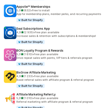
Appstle℠ Memberships
na 5 gwiazdek
5,0
(832)
•
Free to install
Łączna liczba recenzji: 832
App for membership plans, member perks, and recurring payments
Built for Shopify
Seal Subscriptions App
na 5 gwiazdek
4,9
(2 935)
•
Free plan available
Łączna liczba recenzji: 2935
Increase sales & retention with subscriptions & memberships!
Built for Shopify
BON Loyalty Program & Rewards
na 5 gwiazdek
5,0
(1 810)
•
Free plan available
Łączna liczba recenzji: 1810
Drive repeat sales with points, VIP tiers & referrals program
Built for Shopify
BixGrow Affiliate Marketing
na 5 gwiazdek
4,9
(1 233)
•
Free plan available
Łączna liczba recenzji: 1233
Boost referral sales with affiliate program & referral program
Built for Shopify
Affiliate Marketing ReferrLy
na 5 gwiazdek
5,0
(1 010)
•
Free plan available
Łączna liczba recenzji: 1010
Referral marketing with affiliate program & referral program
Built for Shopify