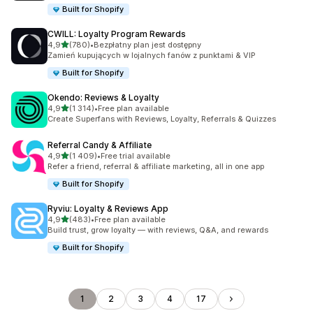
Built for Shopify
CWILL: Loyalty Program Rewards
na 5 gwiazdek
4,9
(780)
•
Bezpłatny plan jest dostępny
Łączna liczba recenzji: 780
Zamień kupujących w lojalnych fanów z punktami & VIP
Built for Shopify
Okendo: Reviews & Loyalty
na 5 gwiazdek
4,9
(1 314)
•
Free plan available
Łączna liczba recenzji: 1314
Create Superfans with Reviews, Loyalty, Referrals & Quizzes
Referral Candy & Affiliate
na 5 gwiazdek
4,9
(1 409)
•
Free trial available
Łączna liczba recenzji: 1409
Refer a friend, referral & affiliate marketing, all in one app
Built for Shopify
Ryviu: Loyalty & Reviews App
na 5 gwiazdek
4,9
(483)
•
Free plan available
Łączna liczba recenzji: 483
Build trust, grow loyalty — with reviews, Q&A, and rewards
Built for Shopify
1
2
3
4
17