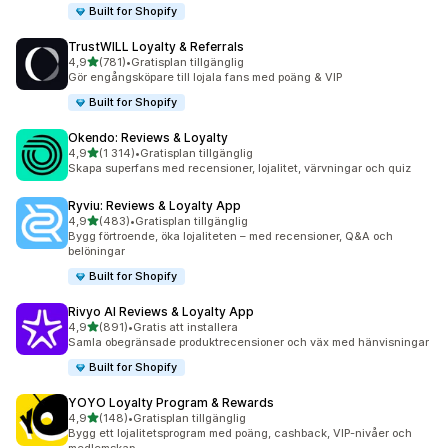
Built for Shopify
TrustWILL Loyalty & Referrals
av 5 stjärnor
4,9
(781)
•
Gratisplan tillgänglig
781 recensioner totalt
Gör engångsköpare till lojala fans med poäng & VIP
Built for Shopify
Okendo: Reviews & Loyalty
av 5 stjärnor
4,9
(1 314)
•
Gratisplan tillgänglig
1314 recensioner totalt
Skapa superfans med recensioner, lojalitet, värvningar och quiz
Ryviu: Reviews & Loyalty App
av 5 stjärnor
4,9
(483)
•
Gratisplan tillgänglig
483 recensioner totalt
Bygg förtroende, öka lojaliteten – med recensioner, Q&A och
belöningar
Built for Shopify
Rivyo AI Reviews & Loyalty App
av 5 stjärnor
4,9
(891)
•
Gratis att installera
891 recensioner totalt
Samla obegränsade produktrecensioner och väx med hänvisningar
Built for Shopify
YOYO Loyalty Program & Rewards
av 5 stjärnor
4,9
(148)
•
Gratisplan tillgänglig
148 recensioner totalt
Bygg ett lojalitetsprogram med poäng, cashback, VIP-nivåer och