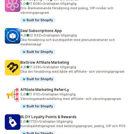
av 5 stjärnor
5,0
(1 808)
•
Gratisplan tillgänglig
1808 recensioner totalt
Driv återkommande försäljning med poäng, VIP-nivåer och
värvningsprogram
Built for Shopify
Seal Subscriptions App
av 5 stjärnor
4,9
(2 932)
•
Gratisplan tillgänglig
2932 recensioner totalt
Öka försäljning och kundlojalitet med prenumerationer och
medlemskap!
Built for Shopify
BixGrow Affiliate Marketing
av 5 stjärnor
4,9
(1 229)
•
Gratisplan tillgänglig
1229 recensioner totalt
Öka din försäljning med både ett affiliate- och värvningsprogram
Built for Shopify
Affiliate Marketing ReferrLy
av 5 stjärnor
5,0
(1 010)
•
Gratisplan tillgänglig
1010 recensioner totalt
Värvningsmarknadsföring med affiliate- och värvningsprogram
Built for Shopify
BLOY Loyalty Points & Rewards
av 5 stjärnor
5,0
(772)
•
Gratisplan tillgänglig
772 recensioner totalt
Kundlojalitetsprogram med belöningsprogram, poäng, VIP och POS
Built for Shopify