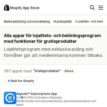
Shopify App Store
Marknadsföring och konvertering
Kundlojalitet
Lojalitets- och belön
Alla appar för lojalitets- och belöningsprogram
med funktioner för gratisprodukter
Lojalitetsprogram med exklusiva poäng och
förmåner gör att medlemmarna kommer tillbaka.
387 appar med
Gratisprodukter
Rensa
Built for Shopify
Appstle℠ Subscriptions App
av 5 stjärnor
5,0
(8 095)
•
Gratisplan tillgänglig
8095 recensioner totalt
Behåll kunder med prenumerationer, prenumerationsboxar och
paket