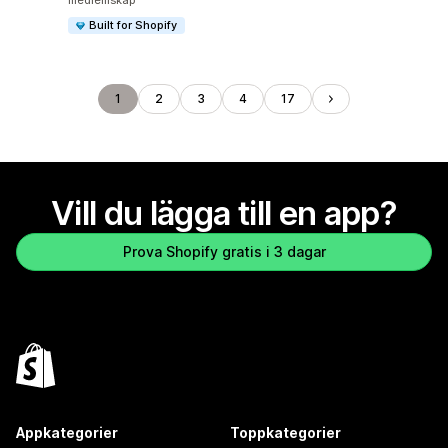
medlemskap
Built for Shopify
1
2
3
4
17
Vill du lägga till en app?
Prova Shopify gratis i 3 dagar
Appkategorier
Toppkategorier