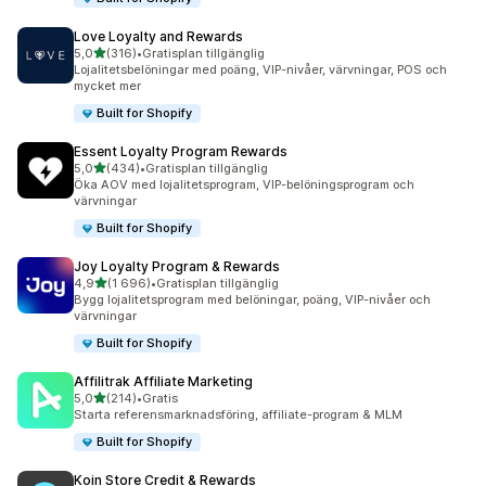
Love Loyalty and Rewards
av 5 stjärnor
5,0
(316)
•
Gratisplan tillgänglig
316 recensioner totalt
Lojalitetsbelöningar med poäng, VIP-nivåer, värvningar, POS och
mycket mer
Built for Shopify
Essent Loyalty Program Rewards
av 5 stjärnor
5,0
(434)
•
Gratisplan tillgänglig
434 recensioner totalt
Öka AOV med lojalitetsprogram, VIP-belöningsprogram och
värvningar
Built for Shopify
Joy Loyalty Program & Rewards
av 5 stjärnor
4,9
(1 696)
•
Gratisplan tillgänglig
1696 recensioner totalt
Bygg lojalitetsprogram med belöningar, poäng, VIP-nivåer och
värvningar
Built for Shopify
Affilitrak Affiliate Marketing
av 5 stjärnor
5,0
(214)
•
Gratis
214 recensioner totalt
Starta referensmarknadsföring, affiliate-program & MLM
Built for Shopify
Koin Store Credit & Rewards