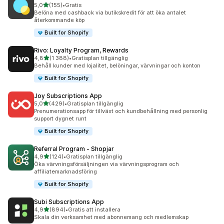
av 5 stjärnor
5,0
(155)
•
Gratis
155 recensioner totalt
Belöna med cashback via butikskredit för att öka antalet
återkommande köp
Built for Shopify
Rivo: Loyalty Program, Rewards
av 5 stjärnor
4,8
(1 388)
•
Gratisplan tillgänglig
1388 recensioner totalt
Behåll kunder med lojalitet, belöningar, värvningar och konton
Built for Shopify
Joy Subscriptions App
av 5 stjärnor
5,0
(429)
•
Gratisplan tillgänglig
429 recensioner totalt
Prenumerationsapp för tillväxt och kundbehållning med personlig
support dygnet runt
Built for Shopify
Referral Program ‑ Shopjar
av 5 stjärnor
4,9
(124)
•
Gratisplan tillgänglig
124 recensioner totalt
Öka värvningsförsäljningen via värvningsprogram och
affiliatemarknadsföring
Built for Shopify
Subi Subscriptions App
av 5 stjärnor
4,9
(894)
•
Gratis att installera
894 recensioner totalt
Skala din verksamhet med abonnemang och medlemskap