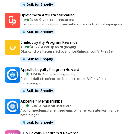
Built for Shopify
UpPromote Affiliate Marketing
av 5 stjärnor
4,9
(3 587)
•
Gratis att installera
3587 recensioner totalt
Driv värvningsförsäljning med influencer- och affiliate-program
Built for Shopify
Smile: Loyalty Program Rewards
av 5 stjärnor
4,9
(4 172)
•
Gratisplan tillgänglig
4172 recensioner totalt
Öka kundlojaliteten med poäng, belöningar och VIP-nivåer
Built for Shopify
Appstle Loyalty Program Reward
av 5 stjärnor
5,0
(1 241)
•
Gratisplan tillgänglig
1241 recensioner totalt
Erbjud lojalitetspoäng, belöningsprogram, VIP-nivåer och
hänvisningar
Built for Shopify
Appstle℠ Memberships
av 5 stjärnor
5,0
(830)
•
Gratis att installera
830 recensioner totalt
App för medlemsplaner, medlemsförmåner och återkommande
betalningar
Built for Shopify
BON Loyalty Program & Rewards