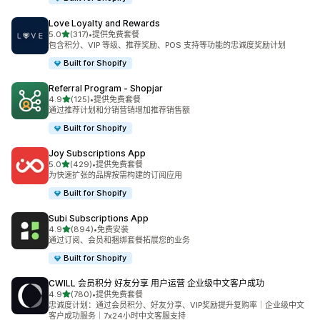
Love Loyalty and Rewards
星（满分 5 星）
5.0
(317)
•
提供免费套餐
总共 317 条评论
包含积分、VIP 等级、推荐奖励、POS 支持等功能的忠诚度奖励计划
Built for Shopify
Referral Program ‑ Shopjar
星（满分 5 星）
4.9
(125)
•
提供免费套餐
总共 125 条评论
通过推荐计划和分销营销增加推荐销售额
Built for Shopify
Joy Subscriptions App
星（满分 5 星）
5.0
(429)
•
提供免费套餐
总共 429 条评论
为快速扩张的品牌按需构建的订阅应用
Built for Shopify
Subi Subscriptions App
星（满分 5 星）
4.9
(894)
•
免费安装
总共 894 条评论
通过订阅、会员和捆绑套餐拓展您的业务
Built for Shopify
CWILL 会员积分 好友分享 用户运营 企业级中文客户成功
星（满分 5 星）
4.9
(780)
•
提供免费套餐
总共 780 条评论
忠诚度计划：通过会员积分、好友分享、VIP奖励提升复购率｜企业级中文
客户成功服务｜7x24小时中文客服支持