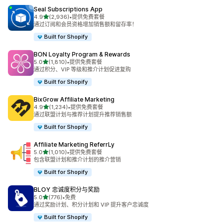
Seal Subscriptions App
星（满分 5 星）
4.9
(2,936)
•
提供免费套餐
总共 2936 条评论
通过订阅和会员资格增加销售额和留存率！
Built for Shopify
BON Loyalty Program & Rewards
星（满分 5 星）
5.0
(1,810)
•
提供免费套餐
总共 1810 条评论
通过积分、VIP 等级和推介计划促进复购
Built for Shopify
BixGrow Affiliate Marketing
星（满分 5 星）
4.9
(1,234)
•
提供免费套餐
总共 1234 条评论
通过联盟计划与推荐计划提升推荐销售额
Built for Shopify
Affiliate Marketing ReferrLy
星（满分 5 星）
5.0
(1,010)
•
提供免费套餐
总共 1010 条评论
包含联盟计划和推介计划的推介营销
Built for Shopify
BLOY 忠诚度积分与奖励
星（满分 5 星）
5.0
(776)
•
免费
总共 776 条评论
通过奖励计划、积分计划和 VIP 提升客户忠诚度
Built for Shopify