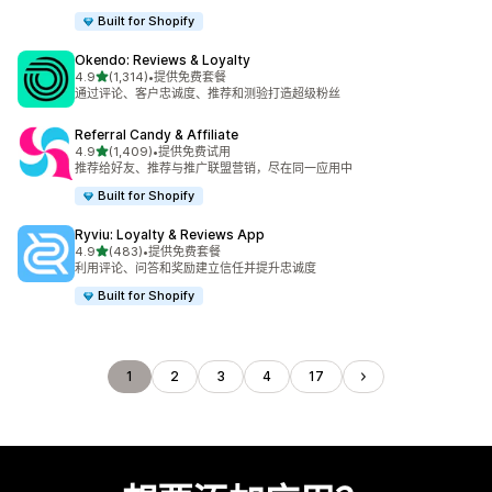
Built for Shopify
Okendo: Reviews & Loyalty
星（满分 5 星）
4.9
(1,314)
•
提供免费套餐
总共 1314 条评论
通过评论、客户忠诚度、推荐和测验打造超级粉丝
Referral Candy & Affiliate
星（满分 5 星）
4.9
(1,409)
•
提供免费试用
总共 1409 条评论
推荐给好友、推荐与推广联盟营销，尽在同一应用中
Built for Shopify
Ryviu: Loyalty & Reviews App
星（满分 5 星）
4.9
(483)
•
提供免费套餐
总共 483 条评论
利用评论、问答和奖励建立信任并提升忠诚度
Built for Shopify
1
2
3
4
17