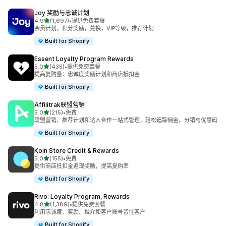
Joy 奖励与忠诚计划
星（满分 5 星）
4.9
(1,697)
•
提供免费套餐
总共 1697 条评论
会员计划，积分奖励，兑换，VIP等级，推荐计划
Built for Shopify
Essent Loyalty Program Rewards
星（满分 5 星）
5.0
(435)
•
提供免费套餐
总共 435 条评论
提高复购量：忠诚度奖励计划和商店抵扣金
Built for Shopify
Affilitrak联盟营销
星（满分 5 星）
5.0
(215)
•
免费
总共 215 条评论
联盟营销、推荐计划和达人合作一站式管理，轻松追踪佣金、分销与优惠码
Built for Shopify
Koin Store Credit & Rewards
星（满分 5 星）
5.0
(155)
•
免费
总共 155 条评论
提供商店抵扣金返现奖励，提高复购率
Built for Shopify
Rivo: Loyalty Program, Rewards
星（满分 5 星）
4.8
(1,389)
•
提供免费套餐
总共 1389 条评论
利用忠诚度、奖励、推介和客户账号留住客户
Built for Shopify