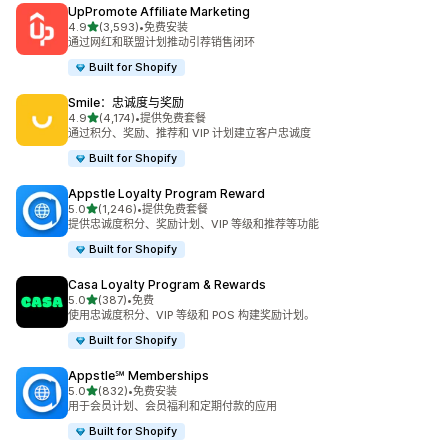
UpPromote Affiliate Marketing
星（满分 5 星）
4.9
(3,593)
•
免费安装
总共 3593 条评论
通过网红和联盟计划推动引荐销售闭环
Built for Shopify
Smile：忠诚度与奖励
星（满分 5 星）
4.9
(4,174)
•
提供免费套餐
总共 4174 条评论
通过积分、奖励、推荐和 VIP 计划建立客户忠诚度
Built for Shopify
Appstle Loyalty Program Reward
星（满分 5 星）
5.0
(1,246)
•
提供免费套餐
总共 1246 条评论
提供忠诚度积分、奖励计划、VIP 等级和推荐等功能
Built for Shopify
Casa Loyalty Program & Rewards
星（满分 5 星）
5.0
(387)
•
免费
总共 387 条评论
使用忠诚度积分、VIP 等级和 POS 构建奖励计划。
Built for Shopify
Appstle℠ Memberships
星（满分 5 星）
5.0
(832)
•
免费安装
总共 832 条评论
用于会员计划、会员福利和定期付款的应用
Built for Shopify