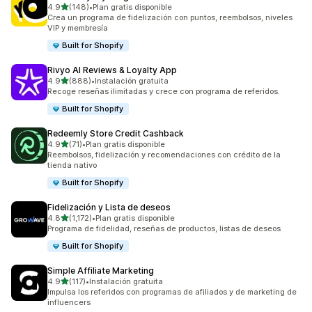
de 5 estrellas
4.9
(148)
•
Plan gratis disponible
148 reseñas en total
Crea un programa de fidelización con puntos, reembolsos, niveles
VIP y membresía
Built for Shopify
Rivyo AI Reviews & Loyalty App
de 5 estrellas
4.9
(888)
•
Instalación gratuita
888 reseñas en total
Recoge reseñas ilimitadas y crece con programa de referidos.
Built for Shopify
Redeemly Store Credit Cashback
de 5 estrellas
4.9
(71)
•
Plan gratis disponible
71 reseñas en total
Reembolsos, fidelización y recomendaciones con crédito de la
tienda nativo
Built for Shopify
Fidelización y Lista de deseos
de 5 estrellas
4.8
(1,172)
•
Plan gratis disponible
1172 reseñas en total
Programa de fidelidad, reseñas de productos, listas de deseos
Built for Shopify
Simple Affiliate Marketing
de 5 estrellas
4.9
(117)
•
Instalación gratuita
117 reseñas en total
Impulsa los referidos con programas de afiliados y de marketing de
influencers