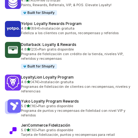
de 5 estrellas
4.1
(45)
•
Free to install
45 reseñas en total
Points, Rewards, Referrals, VIP, & POS. Elevate Loyalty!
Built for Shopify
Yotpo: Loyalty Rewards Program
de 5 estrellas
4.8
(894)
•
Instalación gratuita
894 reseñas en total
Fideliza a los clientes con puntos, recompensas y referidos
Dollarback: Loyalty & Rewards
de 5 estrellas
4.8
(23)
•
Plan gratis disponible
23 reseñas en total
Programa de fidelización con crédito de la tienda, niveles VIP,
referidos y recompensas
Built for Shopify
LoyaltyLion Loyalty Program
de 5 estrellas
4.6
(474)
•
Instalación gratuita
474 reseñas en total
Programas de fidelización de clientes con recompensas, niveles y
referencias
Yuko Loyalty Program Rewards
de 5 estrellas
5.0
(16)
•
Plan gratis disponible
16 reseñas en total
Programa de puntos y recompensas de fidelidad con nivel VIP y
referidos
JeriCommerce Fidelización
de 5 estrellas
5.0
(10)
•
Plan gratis disponible
10 reseñas en total
Tarjeta de fidelización, puntos y recompensas para retail