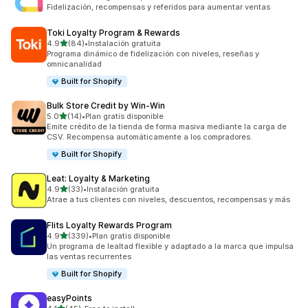
115 reseñas en total
Fidelización, recompensas y referidos para aumentar ventas
Toki Loyalty Program & Rewards
de 5 estrellas
4.9
(84)
•
Instalación gratuita
84 reseñas en total
Programa dinámico de fidelización con niveles, reseñas y
omnicanalidad
Built for Shopify
Bulk Store Credit by Win‑Win
de 5 estrellas
5.0
(14)
•
Plan gratis disponible
14 reseñas en total
Emite crédito de la tienda de forma masiva mediante la carga de
CSV. Recompensa automáticamente a los compradores.
Built for Shopify
Leat: Loyalty & Marketing
de 5 estrellas
4.9
(33)
•
Instalación gratuita
33 reseñas en total
Atrae a tus clientes con niveles, descuentos, recompensas y más
Flits Loyalty Rewards Program
de 5 estrellas
4.9
(339)
•
Plan gratis disponible
339 reseñas en total
Un programa de lealtad flexible y adaptado a la marca que impulsa
las ventas recurrentes
Built for Shopify
easyPoints