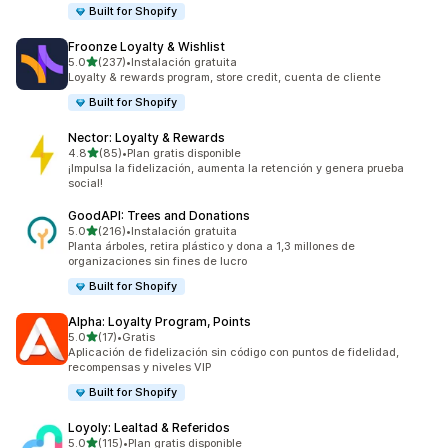
Built for Shopify
Froonze Loyalty & Wishlist
de 5 estrellas
5.0
(237)
•
Instalación gratuita
237 reseñas en total
Loyalty & rewards program, store credit, cuenta de cliente
Built for Shopify
Nector: Loyalty & Rewards
de 5 estrellas
4.8
(85)
•
Plan gratis disponible
85 reseñas en total
¡Impulsa la fidelización, aumenta la retención y genera prueba
social!
GoodAPI: Trees and Donations
de 5 estrellas
5.0
(216)
•
Instalación gratuita
216 reseñas en total
Planta árboles, retira plástico y dona a 1,3 millones de
organizaciones sin fines de lucro
Built for Shopify
Alpha: Loyalty Program, Points
de 5 estrellas
5.0
(17)
•
Gratis
17 reseñas en total
Aplicación de fidelización sin código con puntos de fidelidad,
recompensas y niveles VIP
Built for Shopify
Loyoly: Lealtad & Referidos
de 5 estrellas
5.0
(115)
•
Plan gratis disponible