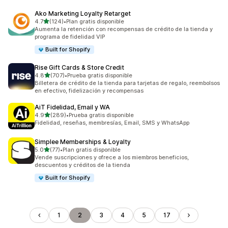
Ako Marketing Loyalty Retarget
de 5 estrellas
4.7
(124)
•
Plan gratis disponible
124 reseñas en total
Aumenta la retención con recompensas de crédito de la tienda y
programa de fidelidad VIP
Built for Shopify
Rise Gift Cards & Store Credit
de 5 estrellas
4.8
(707)
•
Prueba gratis disponible
707 reseñas en total
Billetera de crédito de la tienda para tarjetas de regalo, reembolsos
en efectivo, fidelización y recompensas
AiT Fidelidad, Email y WA
de 5 estrellas
4.9
(289)
•
Prueba gratis disponible
289 reseñas en total
Fidelidad, reseñas, membresías, Email, SMS y WhatsApp
Simplee Memberships & Loyalty
de 5 estrellas
5.0
(77)
•
Plan gratis disponible
77 reseñas en total
Vende suscripciones y ofrece a los miembros beneficios,
descuentos y créditos de la tienda
Built for Shopify
1
2
3
4
5
17