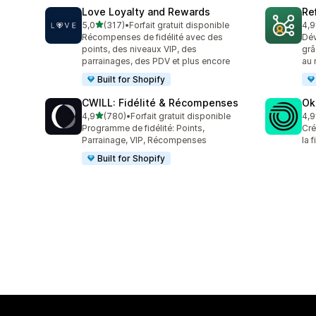
Love Loyalty and Rewards
Re
étoile(s) sur 5
5,0
(317)
•
Forfait gratuit disponible
4,9
317 avis au total
125
Récompenses de fidélité avec des
Dév
points, des niveaux VIP, des
grâ
parrainages, des PDV et plus encore
au 
Built for Shopify
CWILL: Fidélité & Récompenses
Ok
étoile(s) sur 5
4,9
(780)
•
Forfait gratuit disponible
4,9
780 avis au total
131
Programme de fidélité: Points,
Cré
Parrainage, VIP, Récompenses
la 
Built for Shopify