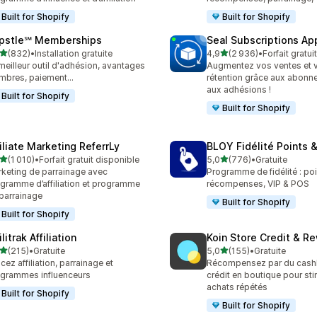
Built for Shopify
Built for Shopify
pstle℠ Memberships
Seal Subscriptions Ap
étoile(s) sur 5
étoile(s) sur 5
(832)
•
Installation gratuite
4,9
(2 936)
•
Forfait gratui
 avis au total
2936 avis au total
meilleur outil d'adhésion, avantages
Augmentez vos ventes et 
bres, paiement...
rétention grâce aux abonn
aux adhésions !
Built for Shopify
Built for Shopify
filiate Marketing ReferrLy
BLOY Fidélité Points
étoile(s) sur 5
étoile(s) sur 5
(1 010)
•
Forfait gratuit disponible
5,0
(776)
•
Gratuite
0 avis au total
776 avis au total
keting de parrainage avec
Programme de fidélité : poi
gramme d’affiliation et programme
récompenses, VIP & POS
parrainage
Built for Shopify
Built for Shopify
ilitrak Affiliation
Koin Store Credit & R
étoile(s) sur 5
étoile(s) sur 5
(215)
•
Gratuite
5,0
(155)
•
Gratuite
 avis au total
155 avis au total
cez affiliation, parrainage et
Récompensez par du cash
grammes influenceurs
crédit en boutique pour sti
achats répétés
Built for Shopify
Built for Shopify