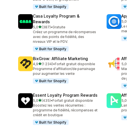
Built for Shopify
Casa Loyalty Program &
Ap
Rewards
5,0
832
Le 
étoile(s) sur 5
5,0
(387)
•
Gratuite
387 avis au total
mem
Créez un programme de récompenses
avec des points de fidélité, des
niveaux VIP et le PDV.
Built for Shopify
BixGrow: Affiliate Marketing
Af
étoile(s) sur 5
4,9
(1 234)
•
Forfait gratuit disponible
5,0
1234 avis au total
101
Programme d'affiliation/de parrainage
Mar
pour augmenter les vente
pro
de 
Built for Shopify
Essent Loyalty Program Rewards
Aff
étoile(s) sur 5
5,0
(435)
•
Forfait gratuit disponible
5,0
435 avis au total
215
Boostez les ventes récurrentes :
Lan
programme de fidélité, récompenses et
pro
crédit en boutique
Built for Shopify