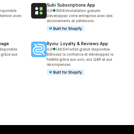
Subi Subscriptions App
étoile(s) sur 5
 disponible
4,9
(894)
•
Installation gratuite
894 avis au total
tention avec
Développez votre entreprise avec des
abonnements et adhésions
Built for Shopify
inage
Ryviu: Loyalty & Reviews App
étoile(s) sur 5
 disponible
4,9
(483)
•
Forfait gratuit disponible
483 avis au total
e grâce aux
Bâtissez la confiance et développez la
fidélité grâce aux avis, aux Q&R et aux
récompenses
Built for Shopify