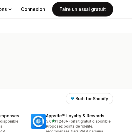
ions
Connexion
Faire un essai gratuit
Built for Shopify
compenses
Appstle℠ Loyalty & Rewards
étoile(s) sur 5
t disponible
5,0
(1 246)
•
Forfait gratuit disponible
1246 avis au total
ts,
Proposez points de fidélité,
VIP
récompenses, tiers VIP & parraina