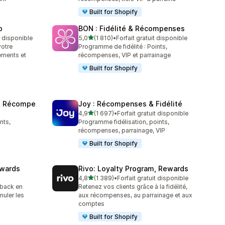
Built for Shopify
p
BON : Fidélité & Récompenses
étoile(s) sur 5
t disponible
5,0
(1 810)
•
Forfait gratuit disponible
1810 avis au total
votre
Programme de fidélité : Points,
ements et
récompenses, VIP et parrainage
Built for Shopify
 & Récompe
Joy : Récompenses & Fidélité
étoile(s) sur 5
4,9
(1 697)
•
Forfait gratuit disponible
1697 avis au total
nts,
Programme fidélisation, points,
récompenses, parrainage, VIP
Built for Shopify
ewards
Rivo: Loyalty Program, Rewards
étoile(s) sur 5
4,8
(1 389)
•
Forfait gratuit disponible
1389 avis au total
back en
Retenez vos clients grâce à la fidélité,
muler les
aux récompenses, au parrainage et aux
comptes
Built for Shopify