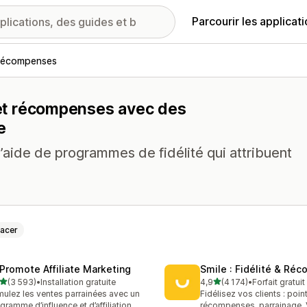
Parcourir les applicat
t récompenses
é et récompenses avec des
e
aide de programmes de fidélité qui attribuent
facer
Promote Affiliate Marketing
Smile : Fidélité & Ré
étoile(s) sur 5
étoile(s) sur 5
(3 593)
•
Installation gratuite
4,9
(4 174)
•
Forfait gratui
3 avis au total
4174 avis au total
mulez les ventes parrainées avec un
Fidélisez vos clients : poin
gramme d’influence et d’affiliation
récompenses, parrainage, 