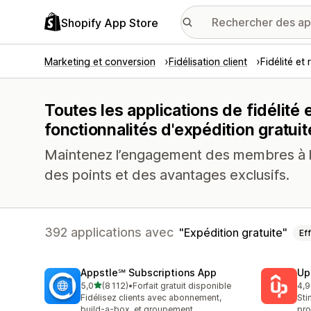
Shopify App Store
Marketing et conversion
Fidélisation client
Fidélité e
Toutes les applications de fidélit
fonctionnalités d'expédition gratuit
Maintenez l’engagement des membres à l’
des points et des avantages exclusifs.
392 applications avec
Expédition gratuite
Ef
Appstle℠ Subscriptions App
Up
étoile(s) sur 5
5,0
(8 112)
•
Forfait gratuit disponible
4,9
8112 avis au total
359
Fidélisez clients avec abonnement,
Sti
build-a-box, et groupement
pro