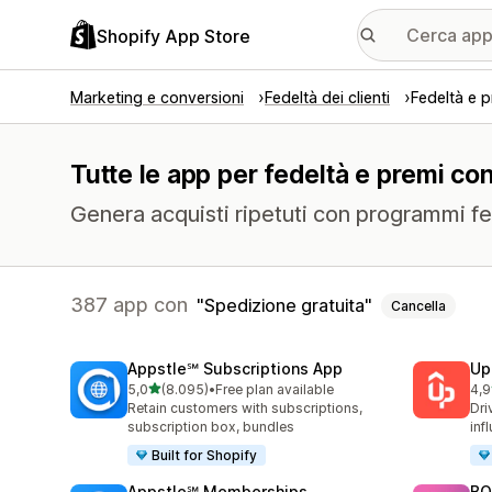
Shopify App Store
Marketing e conversioni
Fedeltà dei clienti
Fedeltà e p
Tutte le app per fedeltà e premi con
Genera acquisti ripetuti con programmi fed
387 app con
Spedizione gratuita
Cancella
Appstle℠ Subscriptions App
Up
stelle su 5
5,0
(8.095)
•
Free plan available
4,9
8095 recensioni totali
358
Retain customers with subscriptions,
Dri
subscription box, bundles
inf
Built for Shopify
Appstle℠ Memberships
BO