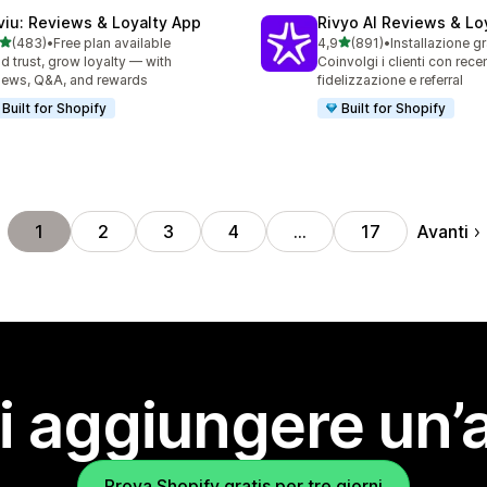
viu: Reviews & Loyalty App
Rivyo AI Reviews & Lo
stelle su 5
stelle su 5
(483)
•
Free plan available
4,9
(891)
•
Installazione gr
 recensioni totali
891 recensioni totali
ld trust, grow loyalty — with
Coinvolgi i clienti con rece
iews, Q&A, and rewards
fidelizzazione e referral
Built for Shopify
Built for Shopify
Avanti
1
2
3
4
…
17
i aggiungere un’
Prova Shopify gratis per tre giorni