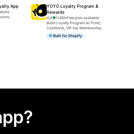
yalty App
YOYO Loyalty Program &
atuita
Rewards
nsioni,
stelle su 5
4,9
(148)
•
Free plan available
148 recensioni totali
Build Loyalty Program w/ Point,
Cashback, VIP tier, Membership
Built for Shopify
app?