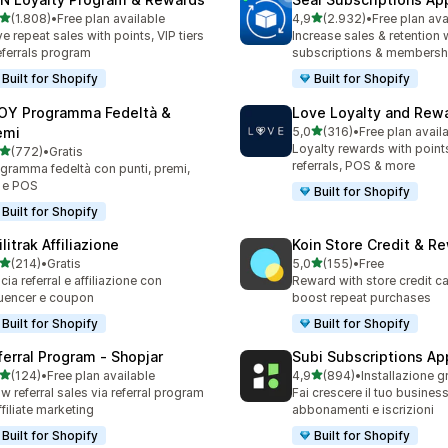
stelle su 5
stelle su 5
(1.808)
•
Free plan available
4,9
(2.932)
•
Free plan ava
8 recensioni totali
2932 recensioni totali
ve repeat sales with points, VIP tiers
Increase sales & retention 
eferrals program
subscriptions & membersh
Built for Shopify
Built for Shopify
OY Programma Fedeltà &
Love Loyalty and Rew
stelle su 5
emi
5,0
(316)
•
Free plan avail
316 recensioni totali
Loyalty rewards with points,
stelle su 5
(772)
•
Gratis
 recensioni totali
referrals, POS & more
gramma fedeltà con punti, premi,
 e POS
Built for Shopify
Built for Shopify
ilitrak Affiliazione
Koin Store Credit & R
stelle su 5
stelle su 5
(214)
•
Gratis
5,0
(155)
•
Free
 recensioni totali
155 recensioni totali
cia referral e affiliazione con
Reward with store credit c
luencer e coupon
boost repeat purchases
Built for Shopify
Built for Shopify
ferral Program ‑ Shopjar
Subi Subscriptions Ap
stelle su 5
stelle su 5
(124)
•
Free plan available
4,9
(894)
•
Installazione g
 recensioni totali
894 recensioni totali
w referral sales via referral program
Fai crescere il tuo busines
ffiliate marketing
abbonamenti e iscrizioni
Built for Shopify
Built for Shopify