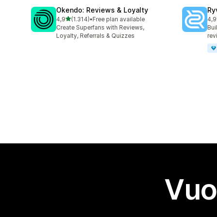
Okendo: Reviews & Loyalty
Ry
stelle su 5
4,9
(1.314)
•
Free plan available
4,9
1314 recensioni totali
483
Create Superfans with Reviews,
Bui
Loyalty, Referrals & Quizzes
rev
Vuo