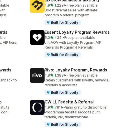
stelle su 5
ilable
4,9
(1.229)
•
Free plan available
1229 recensioni totali
with
Boost referral sales with affiliate
ips!
program & referral program
Built for Shopify
ards
Essent Loyalty Program Rewards
stelle su 5
able
5,0
(434)
•
Free plan available
434 recensioni totali
 VIP tiers,
Lift AOV with Loyalty Program, VIP
Rewards Program & Referrals
Built for Shopify
ewards
Rivo: Loyalty Program, Rewards
stelle su 5
4,8
(1.388)
•
Free plan available
1388 recensioni totali
ashback to
Retain customers with loyalty, rewards,
referrals & accounts
Built for Shopify
p
CWILL Fedeltà & Referral
stelle su 5
ratuita
4,9
(781)
•
Piano gratuito disponibile
781 recensioni totali
s con
Programma fedeltà: raccolta punti
fedeltà, VIP, fidelizzazione
Built for Shopify