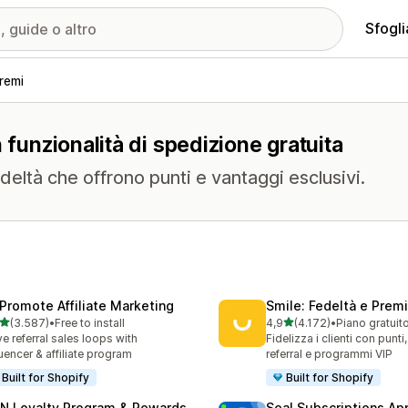
Sfogli
remi
 funzionalità di spedizione gratuita
eltà che offrono punti e vantaggi esclusivi.
Promote Affiliate Marketing
Smile: Fedeltà e Premi
stelle su 5
stelle su 5
(3.587)
•
Free to install
4,9
(4.172)
•
Piano gratuit
7 recensioni totali
4172 recensioni totali
ve referral sales loops with
Fidelizza i clienti con punti
luencer & affiliate program
referral e programmi VIP
Built for Shopify
Built for Shopify
N Loyalty Program & Rewards
Seal Subscriptions Ap