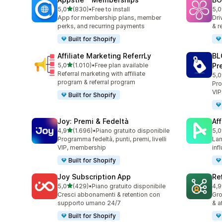
stelle su 5
5,0
(830)
•
Free to install
5,0
830 recensioni totali
180
App for membership plans, member
Dri
perks, and recurring payments
& r
Built for Shopify
Affiliate Marketing ReferrLy
BL
stelle su 5
5,0
(1.010)
•
Free plan available
Pr
1010 recensioni totali
Referral marketing with affiliate
5,0
772
program & referral program
Pro
VIP
Built for Shopify
Joy: Premi & Fedeltà
Aff
stelle su 5
4,9
(1.696)
•
Piano gratuito disponibile
5,0
1696 recensioni totali
214
Programma fedeltà, punti, premi, livelli
Lan
VIP, membership
inf
Built for Shopify
Joy Subscription App
Re
stelle su 5
5,0
(429)
•
Piano gratuito disponibile
4,9
429 recensioni totali
124
Cresci abbonamenti & retention con
Gro
supporto umano 24/7
& a
Built for Shopify