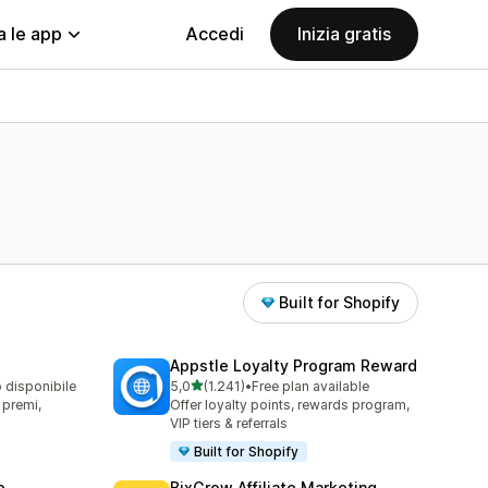
a le app
Accedi
Inizia gratis
Built for Shopify
Appstle Loyalty Program Reward
stelle su 5
o disponibile
5,0
(1.241)
•
Free plan available
1241 recensioni totali
, premi,
Offer loyalty points, rewards program,
VIP tiers & referrals
Built for Shopify
p
BixGrow Affiliate Marketing