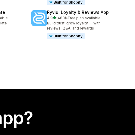
Built for Shopify
ate
Ryviu: Loyalty & Reviews App
stelle su 5
lable
4,9
(483)
•
Free plan available
483 recensioni totali
liate
Build trust, grow loyalty — with
reviews, Q&A, and rewards
Built for Shopify
app?