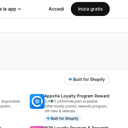
a le app
Accedi
Inizia gratis
Built for Shopify
Appstle Loyalty Program Reward
stelle su 5
o disponibile
5,0
(1.245)
•
Free plan available
1245 recensioni totali
, premi,
Offer loyalty points, rewards program,
VIP tiers & referrals
Built for Shopify
p
BON Loyalty Program & Rewards