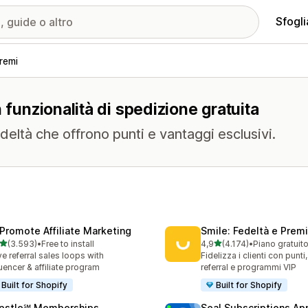
Sfogli
remi
 funzionalità di spedizione gratuita
eltà che offrono punti e vantaggi esclusivi.
Promote Affiliate Marketing
Smile: Fedeltà e Premi
stelle su 5
stelle su 5
(3.593)
•
Free to install
4,9
(4.174)
•
Piano gratuit
3 recensioni totali
4174 recensioni totali
ve referral sales loops with
Fidelizza i clienti con punti
luencer & affiliate program
referral e programmi VIP
Built for Shopify
Built for Shopify
pstle℠ Memberships
Seal Subscriptions Ap