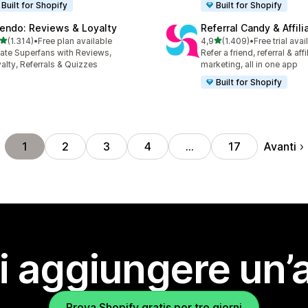
Built for Shopify
Built for Shopify
endo: Reviews & Loyalty
Referral Candy & Affili
stelle su 5
stelle su 5
(1.314)
•
Free plan available
4,9
(1.409)
•
Free trial avai
4 recensioni totali
1409 recensioni totali
ate Superfans with Reviews,
Refer a friend, referral & affi
alty, Referrals & Quizzes
marketing, all in one app
Built for Shopify
Avanti
1
2
3
4
…
17
i aggiungere un’
Prova Shopify gratis per tre giorni