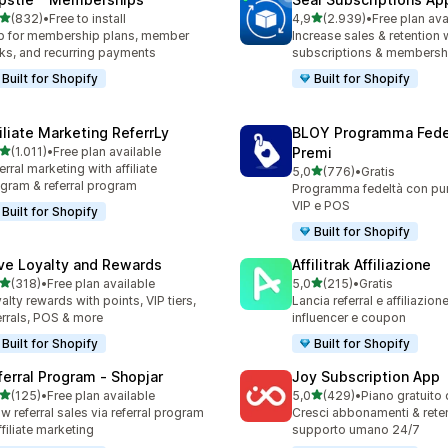
stelle su 5
stelle su 5
(832)
•
Free to install
4,9
(2.939)
•
Free plan ava
 recensioni totali
2939 recensioni totali
 for membership plans, member
Increase sales & retention 
ks, and recurring payments
subscriptions & membersh
Built for Shopify
Built for Shopify
filiate Marketing ReferrLy
BLOY Programma Fede
stelle su 5
(1.011)
•
Free plan available
Premi
1 recensioni totali
erral marketing with affiliate
stelle su 5
5,0
(776)
•
Gratis
776 recensioni totali
gram & referral program
Programma fedeltà con punt
VIP e POS
Built for Shopify
Built for Shopify
ve Loyalty and Rewards
Affilitrak Affiliazione
stelle su 5
stelle su 5
(318)
•
Free plan available
5,0
(215)
•
Gratis
 recensioni totali
215 recensioni totali
alty rewards with points, VIP tiers,
Lancia referral e affiliazion
errals, POS & more
influencer e coupon
Built for Shopify
Built for Shopify
ferral Program ‑ Shopjar
Joy Subscription App
stelle su 5
stelle su 5
(125)
•
Free plan available
5,0
(429)
•
Piano gratuito 
 recensioni totali
429 recensioni totali
w referral sales via referral program
Cresci abbonamenti & rete
ffiliate marketing
supporto umano 24/7