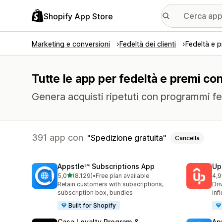
Shopify App Store
Marketing e conversioni
Fedeltà dei clienti
Fedeltà e p
Tutte le app per fedeltà e premi con
Genera acquisti ripetuti con programmi fed
391 app con
Spedizione gratuita
Cancella
Appstle℠ Subscriptions App
Up
stelle su 5
5,0
(8.129)
•
Free plan available
4,9
8129 recensioni totali
359
Retain customers with subscriptions,
Dri
subscription box, bundles
inf
Built for Shopify
Casa Loyalty Program &
Ap