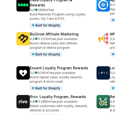
Rewards
5,0
832
App
stelle su 5
5,0
(389)
•
Free
389 recensioni totali
per
Build Rewards Program using Loyalty
points, Vip Tiers & POS.
Built for Shopify
BixGrow Affiliate Marketing
Af
stelle su 5
4,9
(1.233)
•
Free plan available
5,0
1233 recensioni totali
101
Boost referral sales with affiliate
Ref
program & referral program
pro
Built for Shopify
Essent Loyalty Program Rewards
Lo
stelle su 5
5,0
(436)
•
Free plan available
5,0
436 recensioni totali
318
Boost repeat sales: loyalty rewards
Loy
program & store credit
ref
Built for Shopify
Rivo: Loyalty Program, Rewards
Re
stelle su 5
4,8
(1.388)
•
Free plan available
4,9
1388 recensioni totali
125
Retain customers with loyalty, rewards,
Gro
referrals & accounts
& a