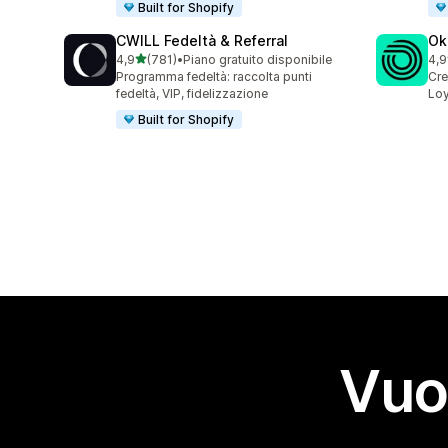
Built for Shopify
CWILL Fedeltà & Referral
Ok
stelle su 5
4,9
(781)
•
Piano gratuito disponibile
4,9
781 recensioni totali
131
Programma fedeltà: raccolta punti
Cre
fedeltà, VIP, fidelizzazione
Loy
Built for Shopify
Vuo