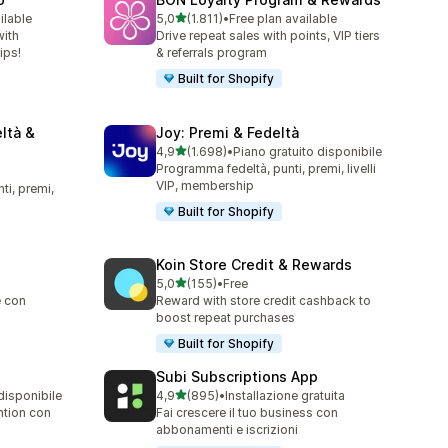
stelle su 5
ilable
5,0
(1.811)
•
Free plan available
1811 recensioni totali
with
Drive repeat sales with points, VIP tiers
ips!
& referrals program
Built for Shopify
ltà &
Joy: Premi & Fedeltà
stelle su 5
4,9
(1.698)
•
Piano gratuito disponibile
1698 recensioni totali
Programma fedeltà, punti, premi, livelli
VIP, membership
i, premi,
Built for Shopify
Koin Store Credit & Rewards
stelle su 5
5,0
(155)
•
Free
155 recensioni totali
e con
Reward with store credit cashback to
boost repeat purchases
Built for Shopify
Subi Subscriptions App
stelle su 5
disponibile
4,9
(895)
•
Installazione gratuita
895 recensioni totali
ntion con
Fai crescere il tuo business con
abbonamenti e iscrizioni