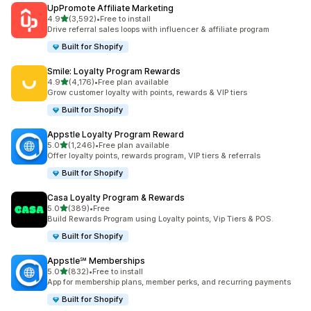
UpPromote Affiliate Marketing
별 5개 중
4.9
(3,592)
•
Free to install
총 리뷰 3592개
Drive referral sales loops with influencer & affiliate program
Built for Shopify
Smile: Loyalty Program Rewards
별 5개 중
4.9
(4,176)
•
Free plan available
총 리뷰 4176개
Grow customer loyalty with points, rewards & VIP tiers
Built for Shopify
Appstle Loyalty Program Reward
별 5개 중
5.0
(1,246)
•
Free plan available
총 리뷰 1246개
Offer loyalty points, rewards program, VIP tiers & referrals
Built for Shopify
Casa Loyalty Program & Rewards
별 5개 중
5.0
(389)
•
Free
총 리뷰 389개
Build Rewards Program using Loyalty points, Vip Tiers & POS.
Built for Shopify
Appstle℠ Memberships
별 5개 중
5.0
(832)
•
Free to install
총 리뷰 832개
App for membership plans, member perks, and recurring payments
Built for Shopify