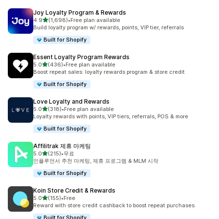
Joy Loyalty Program & Rewards
별 5개 중
4.9
(1,698)
•
Free plan available
총 리뷰 1698개
Build loyalty program w/ rewards, points, VIP tier, referrals
Built for Shopify
Essent Loyalty Program Rewards
별 5개 중
5.0
(436)
•
Free plan available
총 리뷰 436개
Boost repeat sales: loyalty rewards program & store credit
Built for Shopify
Love Loyalty and Rewards
별 5개 중
5.0
(318)
•
Free plan available
총 리뷰 318개
Loyalty rewards with points, VIP tiers, referrals, POS & more
Built for Shopify
Affilitrak 제휴 마케팅
별 5개 중
5.0
(215)
•
무료
총 리뷰 215개
인플루언서 추천 마케팅, 제휴 프로그램 & MLM 시작
Built for Shopify
Koin Store Credit & Rewards
별 5개 중
5.0
(155)
•
Free
총 리뷰 155개
Reward with store credit cashback to boost repeat purchases
Built for Shopify