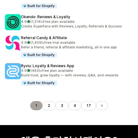
Built for Shopify
Okendo: Reviews & Loyalty
별 5개 중
4.9
(1,314)
•
Free plan available
총 리뷰 1314개
Create Superfans with Reviews, Loyalty, Referrals & Quizzes
Referral Candy & Affiliate
별 5개 중
4.9
(1,409)
•
Free trial available
총 리뷰 1409개
Refer a friend, referral & affiliate marketing, all in one app
Built for Shopify
Ryviu: Loyalty & Reviews App
별 5개 중
4.9
(483)
•
Free plan available
총 리뷰 483개
Build trust, grow loyalty — with reviews, Q&A, and rewards
Built for Shopify
1
2
3
4
17