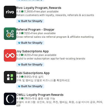
Rivo: Loyalty Program, Rewards
별 5개 중
4.8
(1,389)
•
Free plan available
총 리뷰 1389개
Retain customers with loyalty, rewards, referrals & accounts
Built for Shopify
Referral Program ‑ Shopjar
별 5개 중
4.9
(125)
•
Free plan available
총 리뷰 125개
Grow referral sales via referral program & affiliate marketing
Built for Shopify
Joy Subscriptions App
별 5개 중
5.0
(429)
•
Free plan available
총 리뷰 429개
Build to order subscription app for fast-scaling brands
Built for Shopify
Subi Subscriptions App
별 5개 중
4.9
(895)
•
무료 설치
총 리뷰 895개
구독 및 멤버십 모델로 비즈니스를 확장하세요
Built for Shopify
CWILL: Loyalty Program Rewards
별 5개 중
4.9
(780)
•
무료 플랜 사용 가능
총 리뷰 780개
로열티 프로그램: 포인트, 보상, 추천, 멤버십, 회원, 소셜 미디어 공유, POS,
VIP