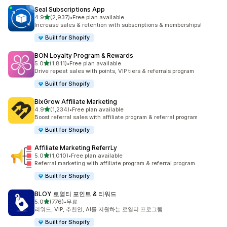
Seal Subscriptions App
별 5개 중
4.9
(2,937)
•
Free plan available
총 리뷰 2937개
Increase sales & retention with subscriptions & memberships!
Built for Shopify
BON Loyalty Program & Rewards
별 5개 중
5.0
(1,811)
•
Free plan available
총 리뷰 1811개
Drive repeat sales with points, VIP tiers & referrals program
Built for Shopify
BixGrow Affiliate Marketing
별 5개 중
4.9
(1,234)
•
Free plan available
총 리뷰 1234개
Boost referral sales with affiliate program & referral program
Built for Shopify
Affiliate Marketing ReferrLy
별 5개 중
5.0
(1,010)
•
Free plan available
총 리뷰 1010개
Referral marketing with affiliate program & referral program
Built for Shopify
BLOY 로열티 포인트 & 리워드
별 5개 중
5.0
(776)
•
무료
총 리뷰 776개
리워드, VIP, 추천인, AI를 지원하는 로열티 프로그램
Built for Shopify