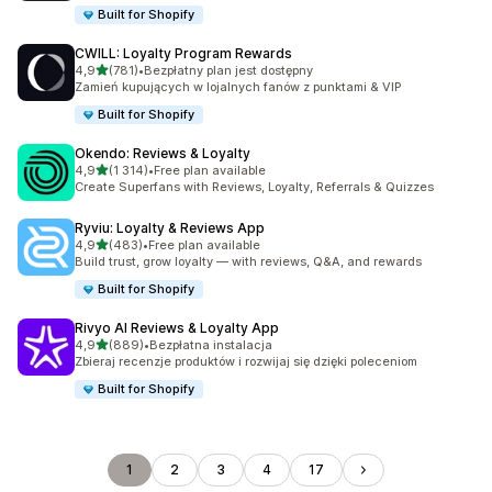
Built for Shopify
CWILL: Loyalty Program Rewards
na 5 gwiazdek
4,9
(781)
•
Bezpłatny plan jest dostępny
Łączna liczba recenzji: 781
Zamień kupujących w lojalnych fanów z punktami & VIP
Built for Shopify
Okendo: Reviews & Loyalty
na 5 gwiazdek
4,9
(1 314)
•
Free plan available
Łączna liczba recenzji: 1314
Create Superfans with Reviews, Loyalty, Referrals & Quizzes
Ryviu: Loyalty & Reviews App
na 5 gwiazdek
4,9
(483)
•
Free plan available
Łączna liczba recenzji: 483
Build trust, grow loyalty — with reviews, Q&A, and rewards
Built for Shopify
Rivyo AI Reviews & Loyalty App
na 5 gwiazdek
4,9
(889)
•
Bezpłatna instalacja
Łączna liczba recenzji: 889
Zbieraj recenzje produktów i rozwijaj się dzięki poleceniom
Built for Shopify
1
2
3
4
17