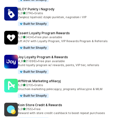
BLOY Punkty i Nagrody
na 5 gwiazdek
5,0
(774)
•
Gratis
Łączna liczba recenzji: 774
Zwiększ lojalność dzięki punktom, nagrodom i VIP
Built for Shopify
Essent Loyalty Program Rewards
na 5 gwiazdek
5,0
(434)
•
Free plan available
Łączna liczba recenzji: 434
Lift AOV with Loyalty Program, VIP Rewards Program & Referrals
Built for Shopify
Joy Loyalty Program & Rewards
na 5 gwiazdek
4,9
(1 696)
•
Free plan available
Łączna liczba recenzji: 1696
Build loyalty program w/ rewards, points, VIP tier, referrals
Built for Shopify
Affilitrak Marketing afiliacyj
na 5 gwiazdek
5,0
(213)
•
Gratis
Łączna liczba recenzji: 213
Uruchom marketing polecający, programy afiliacyjne & MLM
Built for Shopify
Koin Store Credit & Rewards
na 5 gwiazdek
5,0
(155)
•
Free
Łączna liczba recenzji: 155
Reward with store credit cashback to boost repeat purchases