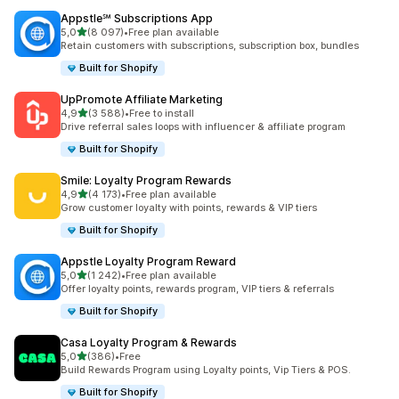
Appstle℠ Subscriptions App
na 5 gwiazdek
5,0
(8 097)
•
Free plan available
Łączna liczba recenzji: 8097
Retain customers with subscriptions, subscription box, bundles
Built for Shopify
UpPromote Affiliate Marketing
na 5 gwiazdek
4,9
(3 588)
•
Free to install
Łączna liczba recenzji: 3588
Drive referral sales loops with influencer & affiliate program
Built for Shopify
Smile: Loyalty Program Rewards
na 5 gwiazdek
4,9
(4 173)
•
Free plan available
Łączna liczba recenzji: 4173
Grow customer loyalty with points, rewards & VIP tiers
Built for Shopify
Appstle Loyalty Program Reward
na 5 gwiazdek
5,0
(1 242)
•
Free plan available
Łączna liczba recenzji: 1242
Offer loyalty points, rewards program, VIP tiers & referrals
Built for Shopify
Casa Loyalty Program & Rewards
na 5 gwiazdek
5,0
(386)
•
Free
Łączna liczba recenzji: 386
Build Rewards Program using Loyalty points, Vip Tiers & POS.
Built for Shopify