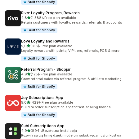
Built for Shopify
Rivo: Loyalty Program, Rewards
na 5 gwiazdek
4,8
(1 388)
•
Free plan available
Łączna liczba recenzji: 1388
Retain customers with loyalty, rewards, referrals & accounts
Built for Shopify
Love Loyalty and Rewards
na 5 gwiazdek
5,0
(316)
•
Free plan available
Łączna liczba recenzji: 316
Loyalty rewards with points, VIP tiers, referrals, POS & more
Built for Shopify
Referral Program ‑ Shopjar
na 5 gwiazdek
4,9
(125)
•
Free plan available
Łączna liczba recenzji: 125
Grow referral sales via referral program & affiliate marketing
Built for Shopify
Joy Subscriptions App
na 5 gwiazdek
5,0
(429)
•
Free plan available
Łączna liczba recenzji: 429
Build to order subscription app for fast-scaling brands
Built for Shopify
Subi Subscriptions App
na 5 gwiazdek
4,9
(894)
•
Bezpłatna instalacja
Łączna liczba recenzji: 894
Rozwiń swoją firmę dzięki modelom subskrypcji i członkostwa