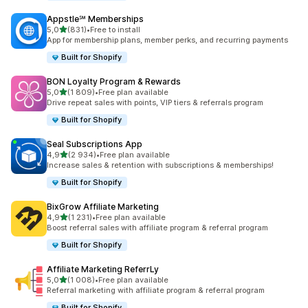
Appstle℠ Memberships
na 5 gwiazdek
5,0
(831)
•
Free to install
Łączna liczba recenzji: 831
App for membership plans, member perks, and recurring payments
Built for Shopify
BON Loyalty Program & Rewards
na 5 gwiazdek
5,0
(1 809)
•
Free plan available
Łączna liczba recenzji: 1809
Drive repeat sales with points, VIP tiers & referrals program
Built for Shopify
Seal Subscriptions App
na 5 gwiazdek
4,9
(2 934)
•
Free plan available
Łączna liczba recenzji: 2934
Increase sales & retention with subscriptions & memberships!
Built for Shopify
BixGrow Affiliate Marketing
na 5 gwiazdek
4,9
(1 231)
•
Free plan available
Łączna liczba recenzji: 1231
Boost referral sales with affiliate program & referral program
Built for Shopify
Affiliate Marketing ReferrLy
na 5 gwiazdek
5,0
(1 008)
•
Free plan available
Łączna liczba recenzji: 1008
Referral marketing with affiliate program & referral program
Built for Shopify