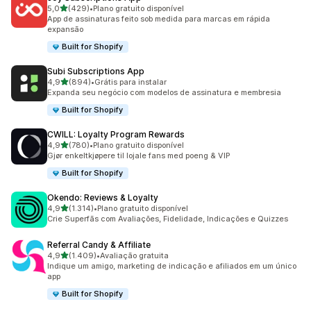
de 5 estrelas
5,0
(429)
•
Plano gratuito disponível
429 avaliações ao todo
App de assinaturas feito sob medida para marcas em rápida
expansão
Built for Shopify
Subi Subscriptions App
de 5 estrelas
4,9
(894)
•
Grátis para instalar
894 avaliações ao todo
Expanda seu negócio com modelos de assinatura e membresia
Built for Shopify
CWILL: Loyalty Program Rewards
de 5 estrelas
4,9
(780)
•
Plano gratuito disponível
780 avaliações ao todo
Gjør enkeltkjøpere til lojale fans med poeng & VIP
Built for Shopify
Okendo: Reviews & Loyalty
de 5 estrelas
4,9
(1.314)
•
Plano gratuito disponível
1314 avaliações ao todo
Crie Superfãs com Avaliações, Fidelidade, Indicações e Quizzes
Referral Candy & Affiliate
de 5 estrelas
4,9
(1.409)
•
Avaliação gratuita
1409 avaliações ao todo
Indique um amigo, marketing de indicação e afiliados em um único
app
Built for Shopify