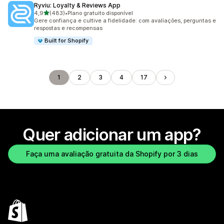
Ryviu: Loyalty & Reviews App
de 5 estrelas
4,9
(483)
•
Plano gratuito disponível
483 avaliações ao todo
Gere confiança e cultive a fidelidade: com avaliações, perguntas e
respostas e recompensas
Built for Shopify
1
2
3
4
17
Quer adicionar um app?
Faça uma avaliação gratuita da Shopify por 3 dias