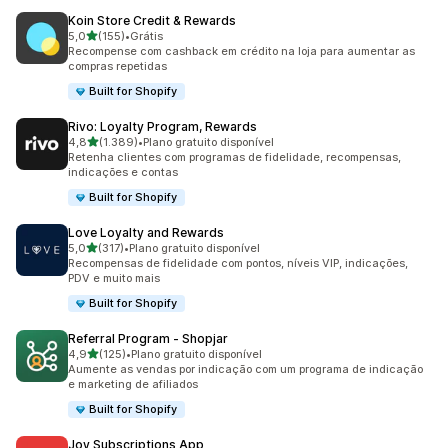
Koin Store Credit & Rewards
de 5 estrelas
5,0
(155)
•
Grátis
155 avaliações ao todo
Recompense com cashback em crédito na loja para aumentar as
compras repetidas
Built for Shopify
Rivo: Loyalty Program, Rewards
de 5 estrelas
4,8
(1.389)
•
Plano gratuito disponível
1389 avaliações ao todo
Retenha clientes com programas de fidelidade, recompensas,
indicações e contas
Built for Shopify
Love Loyalty and Rewards
de 5 estrelas
5,0
(317)
•
Plano gratuito disponível
317 avaliações ao todo
Recompensas de fidelidade com pontos, níveis VIP, indicações,
PDV e muito mais
Built for Shopify
Referral Program ‑ Shopjar
de 5 estrelas
4,9
(125)
•
Plano gratuito disponível
125 avaliações ao todo
Aumente as vendas por indicação com um programa de indicação
e marketing de afiliados
Built for Shopify
Joy Subscriptions App