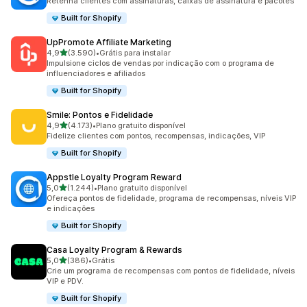
Retenha clientes com assinaturas, caixas de assinatura e pacotes
Built for Shopify
UpPromote Affiliate Marketing
de 5 estrelas
4,9
(3.590)
•
Grátis para instalar
3590 avaliações ao todo
Impulsione ciclos de vendas por indicação com o programa de
influenciadores e afiliados
Built for Shopify
Smile: Pontos e Fidelidade
de 5 estrelas
4,9
(4.173)
•
Plano gratuito disponível
4173 avaliações ao todo
Fidelize clientes com pontos, recompensas, indicações, VIP
Built for Shopify
Appstle Loyalty Program Reward
de 5 estrelas
5,0
(1.244)
•
Plano gratuito disponível
1244 avaliações ao todo
Ofereça pontos de fidelidade, programa de recompensas, níveis VIP
e indicações
Built for Shopify
Casa Loyalty Program & Rewards
de 5 estrelas
5,0
(386)
•
Grátis
386 avaliações ao todo
Crie um programa de recompensas com pontos de fidelidade, níveis
VIP e PDV.
Built for Shopify