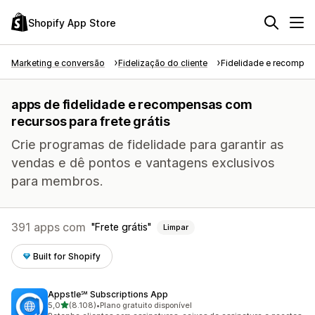
Shopify App Store
Marketing e conversão
Fidelização do cliente
Fidelidade e recompe
apps de fidelidade e recompensas com
recursos para frete grátis
Crie programas de fidelidade para garantir as
vendas e dê pontos e vantagens exclusivos
para membros.
391 apps com
Frete grátis
Limpar
Built for Shopify
Appstle℠ Subscriptions App
de 5 estrelas
5,0
(8.108)
•
Plano gratuito disponível
8108 avaliações ao todo