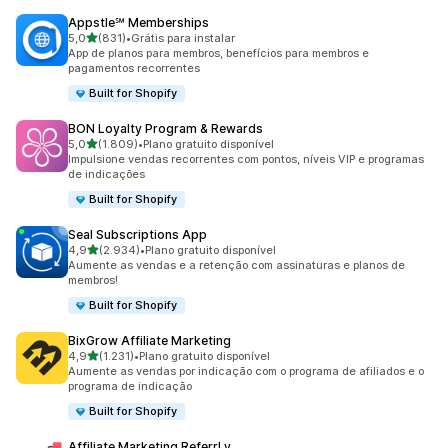
Appstle℠ Memberships
de 5 estrelas
5,0
(831)
•
Grátis para instalar
831 avaliações ao todo
App de planos para membros, benefícios para membros e
pagamentos recorrentes
Built for Shopify
BON Loyalty Program & Rewards
de 5 estrelas
5,0
(1.809)
•
Plano gratuito disponível
1809 avaliações ao todo
Impulsione vendas recorrentes com pontos, níveis VIP e programas
de indicações
Built for Shopify
Seal Subscriptions App
de 5 estrelas
4,9
(2.934)
•
Plano gratuito disponível
2934 avaliações ao todo
Aumente as vendas e a retenção com assinaturas e planos de
membros!
Built for Shopify
BixGrow Affiliate Marketing
de 5 estrelas
4,9
(1.231)
•
Plano gratuito disponível
1231 avaliações ao todo
Aumente as vendas por indicação com o programa de afiliados e o
programa de indicação
Built for Shopify
Affiliate Marketing ReferrLy