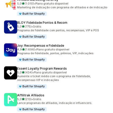
de 5 estrelas
5,0
(1.010)
•
Plano gratuito disponível
1010 avaliações ao todo
Marketing de indicação com programa de afiliados e de indicação
Built for Shopify
BLOY Fidelidade Pontos & Recom
de 5 estrelas
5,0
(775)
•
Grátis
775 avaliações ao todo
Programa de fidelidade com pontos, recompensas, VIP e POS
Built for Shopify
Joy: Recompensas e Fidelidade
de 5 estrelas
4,9
(1.696)
•
Plano gratuito disponível
1696 avaliações ao todo
Programa de fidelidade, pontos, prêmios, VIP, indicações
Built for Shopify
Essent Loyalty Program Rewards
de 5 estrelas
5,0
(434)
•
Plano gratuito disponível
434 avaliações ao todo
Aumente o ticket médio com o programa de fidelidade,
recompensas VIP e indicações
Built for Shopify
Affilitrak Afiliados
de 5 estrelas
5,0
(213)
•
Grátis
213 avaliações ao todo
Lance programas de afiliados, indicação e influencers
Built for Shopify