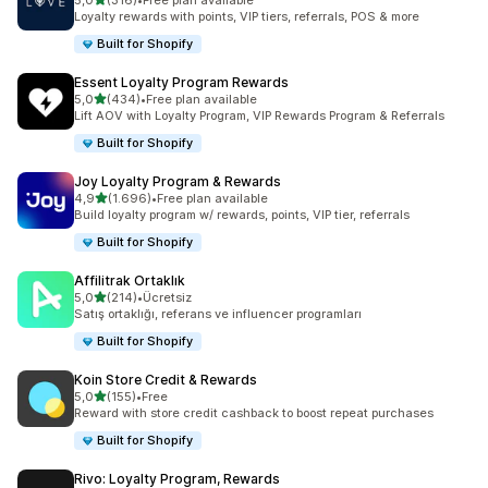
5,0
(316)
•
Free plan available
toplam 316 değerlendirme
Loyalty rewards with points, VIP tiers, referrals, POS & more
Built for Shopify
Essent Loyalty Program Rewards
5 yıldız üzerinden
5,0
(434)
•
Free plan available
toplam 434 değerlendirme
Lift AOV with Loyalty Program, VIP Rewards Program & Referrals
Built for Shopify
Joy Loyalty Program & Rewards
5 yıldız üzerinden
4,9
(1.696)
•
Free plan available
toplam 1696 değerlendirme
Build loyalty program w/ rewards, points, VIP tier, referrals
Built for Shopify
Affilitrak Ortaklık
5 yıldız üzerinden
5,0
(214)
•
Ücretsiz
toplam 214 değerlendirme
Satış ortaklığı, referans ve influencer programları
Built for Shopify
Koin Store Credit & Rewards
5 yıldız üzerinden
5,0
(155)
•
Free
toplam 155 değerlendirme
Reward with store credit cashback to boost repeat purchases
Built for Shopify
Rivo: Loyalty Program, Rewards