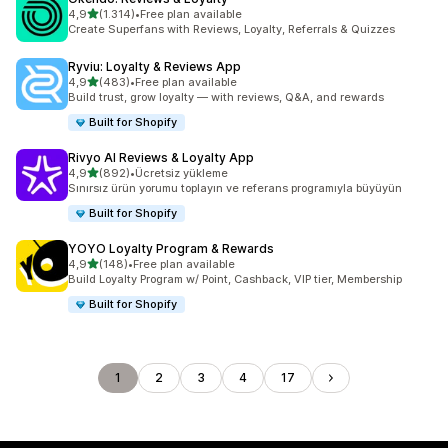
5 yıldız üzerinden
4,9
(1.314)
•
Free plan available
toplam 1314 değerlendirme
Create Superfans with Reviews, Loyalty, Referrals & Quizzes
Ryviu: Loyalty & Reviews App
5 yıldız üzerinden
4,9
(483)
•
Free plan available
toplam 483 değerlendirme
Build trust, grow loyalty — with reviews, Q&A, and rewards
Built for Shopify
Rivyo AI Reviews & Loyalty App
5 yıldız üzerinden
4,9
(892)
•
Ücretsiz yükleme
toplam 892 değerlendirme
Sınırsız ürün yorumu toplayın ve referans programıyla büyüyün
Built for Shopify
YOYO Loyalty Program & Rewards
5 yıldız üzerinden
4,9
(148)
•
Free plan available
toplam 148 değerlendirme
Build Loyalty Program w/ Point, Cashback, VIP tier, Membership
Built for Shopify
1
2
3
4
17