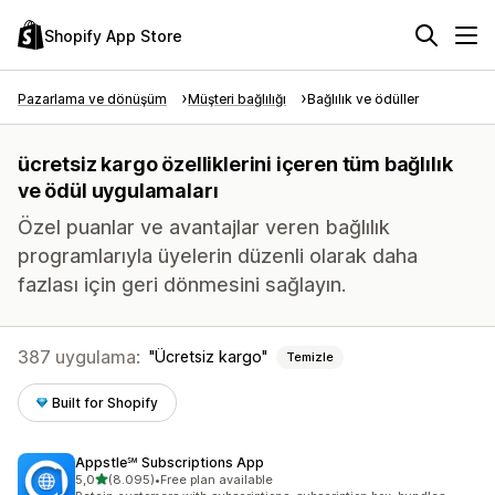
Shopify App Store
Pazarlama ve dönüşüm
Müşteri bağlılığı
Bağlılık ve ödüller
ücretsiz kargo özelliklerini içeren tüm bağlılık
ve ödül uygulamaları
Özel puanlar ve avantajlar veren bağlılık
programlarıyla üyelerin düzenli olarak daha
fazlası için geri dönmesini sağlayın.
387 uygulama:
Ücretsiz kargo
Temizle
Built for Shopify
Appstle℠ Subscriptions App
5 yıldız üzerinden
5,0
(8.095)
•
Free plan available
toplam 8095 değerlendirme