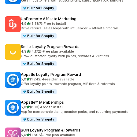
Retain customers with subscriptions, subscription box, bundles
Built for Shopify
UpPromote Affiliate Marketing
5 yıldız üzerinden
4,9
(3.587)
•
Free to install
toplam 3587 değerlendirme
Drive referral sales loops with influencer & affiliate program
Built for Shopify
Smile: Loyalty Program Rewards
5 yıldız üzerinden
4,9
(4.172)
•
Free plan available
toplam 4172 değerlendirme
Grow customer loyalty with points, rewards & VIP tiers
Built for Shopify
Appstle Loyalty Program Reward
5 yıldız üzerinden
5,0
(1.242)
•
Free plan available
toplam 1242 değerlendirme
Offer loyalty points, rewards program, VIP tiers & referrals
Built for Shopify
Appstle℠ Memberships
5 yıldız üzerinden
5,0
(830)
•
Free to install
toplam 830 değerlendirme
App for membership plans, member perks, and recurring payments
Built for Shopify
BON Loyalty Program & Rewards
5 yıldız üzerinden
5,0
(1.808)
•
Free plan available
toplam 1808 değerlendirme