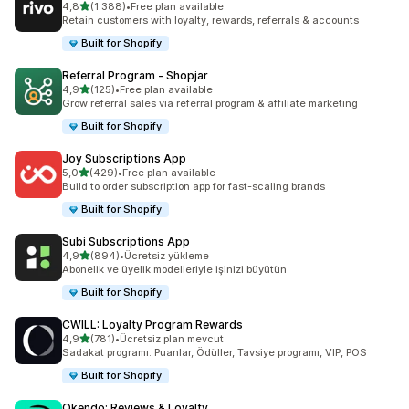
5 yıldız üzerinden
4,8
(1.388)
•
Free plan available
toplam 1388 değerlendirme
Retain customers with loyalty, rewards, referrals & accounts
Built for Shopify
Referral Program ‑ Shopjar
5 yıldız üzerinden
4,9
(125)
•
Free plan available
toplam 125 değerlendirme
Grow referral sales via referral program & affiliate marketing
Built for Shopify
Joy Subscriptions App
5 yıldız üzerinden
5,0
(429)
•
Free plan available
toplam 429 değerlendirme
Build to order subscription app for fast-scaling brands
Built for Shopify
Subi Subscriptions App
5 yıldız üzerinden
4,9
(894)
•
Ücretsiz yükleme
toplam 894 değerlendirme
Abonelik ve üyelik modelleriyle işinizi büyütün
Built for Shopify
CWILL: Loyalty Program Rewards
5 yıldız üzerinden
4,9
(781)
•
Ücretsiz plan mevcut
toplam 781 değerlendirme
Sadakat programı: Puanlar, Ödüller, Tavsiye programı, VIP, POS
Built for Shopify
Okendo: Reviews & Loyalty