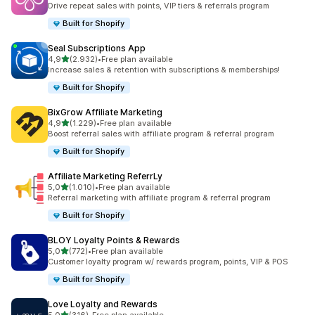
Drive repeat sales with points, VIP tiers & referrals program
Built for Shopify
Seal Subscriptions App
5 yıldız üzerinden
4,9
(2.932)
•
Free plan available
toplam 2932 değerlendirme
Increase sales & retention with subscriptions & memberships!
Built for Shopify
BixGrow Affiliate Marketing
5 yıldız üzerinden
4,9
(1.229)
•
Free plan available
toplam 1229 değerlendirme
Boost referral sales with affiliate program & referral program
Built for Shopify
Affiliate Marketing ReferrLy
5 yıldız üzerinden
5,0
(1.010)
•
Free plan available
toplam 1010 değerlendirme
Referral marketing with affiliate program & referral program
Built for Shopify
BLOY Loyalty Points & Rewards
5 yıldız üzerinden
5,0
(772)
•
Free plan available
toplam 772 değerlendirme
Customer loyalty program w/ rewards program, points, VIP & POS
Built for Shopify
Love Loyalty and Rewards
5 yıldız üzerinden