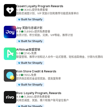
Essent Loyalty Program Rewards
星（满分 5 星）
5.0
(434)
•
提供免费套餐
总共 434 条评论
借助忠诚度计划、VIP 奖励计划和推荐功能提高客单价
Built for Shopify
Joy 奖励与忠诚计划
星（满分 5 星）
4.9
(1,696)
•
提供免费套餐
总共 1696 条评论
会员计划，积分奖励，兑换，VIP等级，推荐计划
Built for Shopify
Affilitrak联盟营销
星（满分 5 星）
5.0
(214)
•
免费
总共 214 条评论
联盟营销、推荐计划和达人合作一站式管理，轻松追踪佣金、分销与优惠码
Built for Shopify
Koin Store Credit & Rewards
星（满分 5 星）
5.0
(155)
•
免费
总共 155 条评论
提供商店抵扣金返现奖励，提高复购率
Built for Shopify
Rivo: Loyalty Program, Rewards
星（满分 5 星）
4.8
(1,388)
•
提供免费套餐
总共 1388 条评论
利用忠诚度、奖励、推介和客户账号留住客户
Built for Shopify