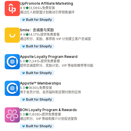
UpPromote Affiliate Marketing
星（满分 5 星）
4.9
(3,585)
•
免费安装
总共 3585 条评论
通过红人和联盟计划推动引荐销售循环
Built for Shopify
Smile：忠诚度与奖励
星（满分 5 星）
4.9
(4,171)
•
提供免费套餐
总共 4171 条评论
通过积分、奖励、推荐和 VIP 计划建立客户忠诚度
Built for Shopify
Appstle Loyalty Program Reward
星（满分 5 星）
5.0
(1,241)
•
提供免费套餐
总共 1241 条评论
提供忠诚度积分、奖励计划、VIP 等级和推荐等功能
Built for Shopify
Appstle℠ Memberships
星（满分 5 星）
5.0
(830)
•
免费安装
总共 830 条评论
用于会员计划、会员福利和定期付款的应用
Built for Shopify
BON Loyalty Program & Rewards
星（满分 5 星）
5.0
(1,808)
•
提供免费套餐
总共 1808 条评论
通过积分、VIP 等级和推介计划促进复购
Built for Shopify