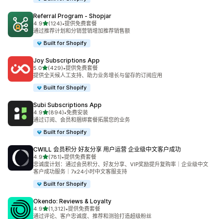
Referral Program ‑ Shopjar
星（满分 5 星）
4.9
(124)
•
提供免费套餐
总共 124 条评论
通过推荐计划和分销营销增加推荐销售额
Built for Shopify
Joy Subscriptions App
星（满分 5 星）
5.0
(429)
•
提供免费套餐
总共 429 条评论
提供全天候人工支持、助力业务增长与留存的订阅应用
Built for Shopify
Subi Subscriptions App
星（满分 5 星）
4.9
(894)
•
免费安装
总共 894 条评论
通过订阅、会员和捆绑套餐拓展您的业务
Built for Shopify
CWILL 会员积分 好友分享 用户运营 企业级中文客户成功
星（满分 5 星）
4.9
(781)
•
提供免费套餐
总共 781 条评论
忠诚度计划：通过会员积分、好友分享、VIP奖励提升复购率｜企业级中文
客户成功服务｜7x24小时中文客服支持
Built for Shopify
Okendo: Reviews & Loyalty
星（满分 5 星）
4.9
(1,312)
•
提供免费套餐
总共 1312 条评论
通过评论、客户忠诚度、推荐和测验打造超级粉丝