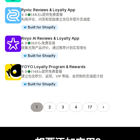
Ryviu: Reviews & Loyalty App
星（满分 5 星）
4.9
(483)
•
提供免费套餐
总共 483 条评论
利用评论、问答和奖励建立信任并提升忠诚度
Built for Shopify
Rivyo AI Reviews & Loyalty App
星（满分 5 星）
4.9
(891)
•
免费安装
总共 891 条评论
收集无限产品评价，通过推荐计划实现增长
Built for Shopify
YOYO Loyalty Program & Rewards
星（满分 5 星）
4.9
(148)
•
提供免费套餐
总共 148 条评论
建立包含积分、返现、VIP 等级、会员制的忠诚度计划
Built for Shopify
1
2
3
4
17