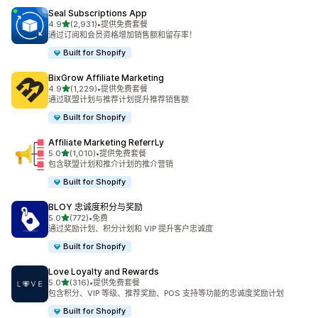
Seal Subscriptions App
星（满分 5 星）
4.9
(2,931)
•
提供免费套餐
总共 2931 条评论
通过订阅和会员资格增加销售额和留存率！
Built for Shopify
BixGrow Affiliate Marketing
星（满分 5 星）
4.9
(1,229)
•
提供免费套餐
总共 1229 条评论
通过联盟计划与推荐计划提升推荐销售额
Built for Shopify
Affiliate Marketing ReferrLy
星（满分 5 星）
5.0
(1,010)
•
提供免费套餐
总共 1010 条评论
包含联盟计划和推介计划的推介营销
Built for Shopify
BLOY 忠诚度积分与奖励
星（满分 5 星）
5.0
(772)
•
免费
总共 772 条评论
通过奖励计划、积分计划和 VIP 提升客户忠诚度
Built for Shopify
Love Loyalty and Rewards
星（满分 5 星）
5.0
(316)
•
提供免费套餐
总共 316 条评论
包含积分、VIP 等级、推荐奖励、POS 支持等功能的忠诚度奖励计划
Built for Shopify