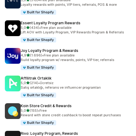
5,0
(316)
•
Free plan available
toplam 316 değerlendirme
Loyalty rewards with points, VIP tiers, referrals, POS & more
Built for Shopify
Essent Loyalty Program Rewards
5 yıldız üzerinden
5,0
(434)
•
Free plan available
toplam 434 değerlendirme
Lift AOV with Loyalty Program, VIP Rewards Program & Referrals
Built for Shopify
Joy Loyalty Program & Rewards
5 yıldız üzerinden
4,9
(1.696)
•
Free plan available
toplam 1696 değerlendirme
Build loyalty program w/ rewards, points, VIP tier, referrals
Built for Shopify
Affilitrak Ortaklık
5 yıldız üzerinden
5,0
(214)
•
Ücretsiz
toplam 214 değerlendirme
Satış ortaklığı, referans ve influencer programları
Built for Shopify
Koin Store Credit & Rewards
5 yıldız üzerinden
5,0
(155)
•
Free
toplam 155 değerlendirme
Reward with store credit cashback to boost repeat purchases
Built for Shopify
Rivo: Loyalty Program, Rewards