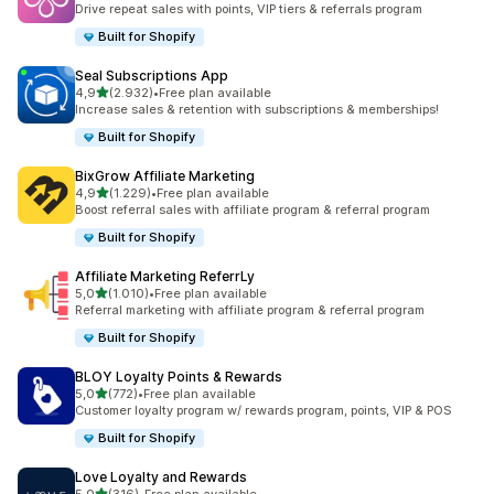
Drive repeat sales with points, VIP tiers & referrals program
Built for Shopify
Seal Subscriptions App
5 yıldız üzerinden
4,9
(2.932)
•
Free plan available
toplam 2932 değerlendirme
Increase sales & retention with subscriptions & memberships!
Built for Shopify
BixGrow Affiliate Marketing
5 yıldız üzerinden
4,9
(1.229)
•
Free plan available
toplam 1229 değerlendirme
Boost referral sales with affiliate program & referral program
Built for Shopify
Affiliate Marketing ReferrLy
5 yıldız üzerinden
5,0
(1.010)
•
Free plan available
toplam 1010 değerlendirme
Referral marketing with affiliate program & referral program
Built for Shopify
BLOY Loyalty Points & Rewards
5 yıldız üzerinden
5,0
(772)
•
Free plan available
toplam 772 değerlendirme
Customer loyalty program w/ rewards program, points, VIP & POS
Built for Shopify
Love Loyalty and Rewards
5 yıldız üzerinden