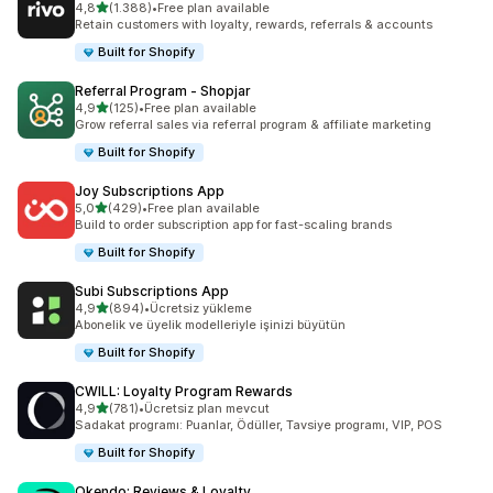
5 yıldız üzerinden
4,8
(1.388)
•
Free plan available
toplam 1388 değerlendirme
Retain customers with loyalty, rewards, referrals & accounts
Built for Shopify
Referral Program ‑ Shopjar
5 yıldız üzerinden
4,9
(125)
•
Free plan available
toplam 125 değerlendirme
Grow referral sales via referral program & affiliate marketing
Built for Shopify
Joy Subscriptions App
5 yıldız üzerinden
5,0
(429)
•
Free plan available
toplam 429 değerlendirme
Build to order subscription app for fast-scaling brands
Built for Shopify
Subi Subscriptions App
5 yıldız üzerinden
4,9
(894)
•
Ücretsiz yükleme
toplam 894 değerlendirme
Abonelik ve üyelik modelleriyle işinizi büyütün
Built for Shopify
CWILL: Loyalty Program Rewards
5 yıldız üzerinden
4,9
(781)
•
Ücretsiz plan mevcut
toplam 781 değerlendirme
Sadakat programı: Puanlar, Ödüller, Tavsiye programı, VIP, POS
Built for Shopify
Okendo: Reviews & Loyalty