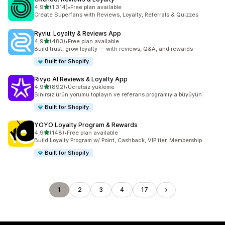
5 yıldız üzerinden
4,9
(1.314)
•
Free plan available
toplam 1314 değerlendirme
Create Superfans with Reviews, Loyalty, Referrals & Quizzes
Ryviu: Loyalty & Reviews App
5 yıldız üzerinden
4,9
(483)
•
Free plan available
toplam 483 değerlendirme
Build trust, grow loyalty — with reviews, Q&A, and rewards
Built for Shopify
Rivyo AI Reviews & Loyalty App
5 yıldız üzerinden
4,9
(892)
•
Ücretsiz yükleme
toplam 892 değerlendirme
Sınırsız ürün yorumu toplayın ve referans programıyla büyüyün
Built for Shopify
YOYO Loyalty Program & Rewards
5 yıldız üzerinden
4,9
(148)
•
Free plan available
toplam 148 değerlendirme
Build Loyalty Program w/ Point, Cashback, VIP tier, Membership
Built for Shopify
1
2
3
4
17