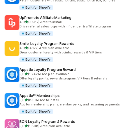
Retain customers with subscriptions, subscription box, bundles
Built for Shopify
UpPromote Affiliate Marketing
5 yıldız üzerinden
4,9
(3.587)
•
Free to install
toplam 3587 değerlendirme
Drive referral sales loops with influencer & affiliate program
Built for Shopify
Smile: Loyalty Program Rewards
5 yıldız üzerinden
4,9
(4.172)
•
Free plan available
toplam 4172 değerlendirme
Grow customer loyalty with points, rewards & VIP tiers
Built for Shopify
Appstle Loyalty Program Reward
5 yıldız üzerinden
5,0
(1.242)
•
Free plan available
toplam 1242 değerlendirme
Offer loyalty points, rewards program, VIP tiers & referrals
Built for Shopify
Appstle℠ Memberships
5 yıldız üzerinden
5,0
(830)
•
Free to install
toplam 830 değerlendirme
App for membership plans, member perks, and recurring payments
Built for Shopify
BON Loyalty Program & Rewards
5 yıldız üzerinden
5,0
(1.808)
•
Free plan available
toplam 1808 değerlendirme