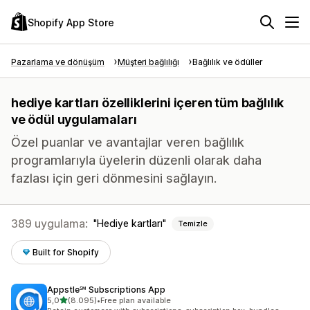
Shopify App Store
Pazarlama ve dönüşüm
Müşteri bağlılığı
Bağlılık ve ödüller
hediye kartları özelliklerini içeren tüm bağlılık
ve ödül uygulamaları
Özel puanlar ve avantajlar veren bağlılık
programlarıyla üyelerin düzenli olarak daha
fazlası için geri dönmesini sağlayın.
389 uygulama:
Hediye kartları
Temizle
Built for Shopify
Appstle℠ Subscriptions App
5 yıldız üzerinden
5,0
(8.095)
•
Free plan available
toplam 8095 değerlendirme