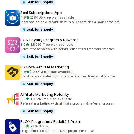
Built for Shopify
Seal Subscriptions App
stelle su 5
4,9
(2.940)
•
Free plan available
2940 recensioni totali
Increase sales & retention with subscriptions & memberships!
Built for Shopify
BON Loyalty Program & Rewards
stelle su 5
5,0
(1.809)
•
Free plan available
1809 recensioni totali
Drive repeat sales with points, VIP tiers & referrals program
Built for Shopify
BixGrow Affiliate Marketing
stelle su 5
4,9
(1.233)
•
Free plan available
1233 recensioni totali
Boost referral sales with affiliate program & referral program
Built for Shopify
Affiliate Marketing ReferrLy
stelle su 5
5,0
(1.012)
•
Free plan available
1012 recensioni totali
Referral marketing with affiliate program & referral program
Built for Shopify
BLOY Programma Fedeltà & Premi
stelle su 5
5,0
(777)
•
Gratis
777 recensioni totali
Programma fedeltà con punti, premi, VIP e POS