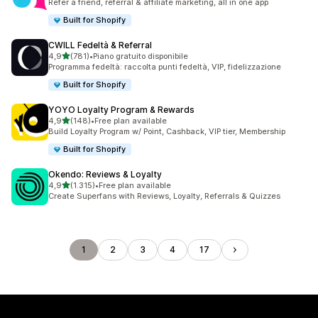
Refer a friend, referral & affiliate marketing, all in one app
Built for Shopify
CWILL Fedeltà & Referral
stelle su 5
4,9
(781)
•
Piano gratuito disponibile
781 recensioni totali
Programma fedeltà: raccolta punti fedeltà, VIP, fidelizzazione
Built for Shopify
YOYO Loyalty Program & Rewards
stelle su 5
4,9
(148)
•
Free plan available
148 recensioni totali
Build Loyalty Program w/ Point, Cashback, VIP tier, Membership
Built for Shopify
Okendo: Reviews & Loyalty
stelle su 5
4,9
(1.315)
•
Free plan available
1315 recensioni totali
Create Superfans with Reviews, Loyalty, Referrals & Quizzes
1
2
3
4
17