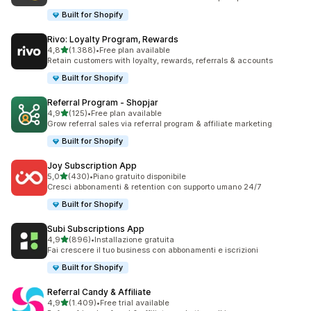
Built for Shopify
Rivo: Loyalty Program, Rewards
stelle su 5
4,8
(1.388)
•
Free plan available
1388 recensioni totali
Retain customers with loyalty, rewards, referrals & accounts
Built for Shopify
Referral Program ‑ Shopjar
stelle su 5
4,9
(125)
•
Free plan available
125 recensioni totali
Grow referral sales via referral program & affiliate marketing
Built for Shopify
Joy Subscription App
stelle su 5
5,0
(430)
•
Piano gratuito disponibile
430 recensioni totali
Cresci abbonamenti & retention con supporto umano 24/7
Built for Shopify
Subi Subscriptions App
stelle su 5
4,9
(896)
•
Installazione gratuita
896 recensioni totali
Fai crescere il tuo business con abbonamenti e iscrizioni
Built for Shopify
Referral Candy & Affiliate
stelle su 5
4,9
(1.409)
•
Free trial available
1409 recensioni totali