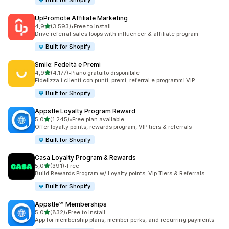
Built for Shopify
UpPromote Affiliate Marketing
stelle su 5
4,9
(3.593)
•
Free to install
3593 recensioni totali
Drive referral sales loops with influencer & affiliate program
Built for Shopify
Smile: Fedeltà e Premi
stelle su 5
4,9
(4.177)
•
Piano gratuito disponibile
4177 recensioni totali
Fidelizza i clienti con punti, premi, referral e programmi VIP
Built for Shopify
Appstle Loyalty Program Reward
stelle su 5
5,0
(1.245)
•
Free plan available
1245 recensioni totali
Offer loyalty points, rewards program, VIP tiers & referrals
Built for Shopify
Casa Loyalty Program & Rewards
stelle su 5
5,0
(391)
•
Free
391 recensioni totali
Build Rewards Program w/ Loyalty points, Vip Tiers & Referrals
Built for Shopify
Appstle℠ Memberships
stelle su 5
5,0
(832)
•
Free to install
832 recensioni totali
App for membership plans, member perks, and recurring payments