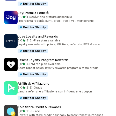
Built for Shopify
Joy: Premi & Fedeltà
stelle su 5
4,9
(1.698)
•
Piano gratuito disponibile
1698 recensioni totali
Programma fedeltà, punti, premi, livelli VIP, membership
Built for Shopify
Love Loyalty and Rewards
stelle su 5
5,0
(318)
•
Free plan available
318 recensioni totali
Loyalty rewards with points, VIP tiers, referrals, POS & more
Built for Shopify
Essent Loyalty Program Rewards
stelle su 5
5,0
(437)
•
Free plan available
437 recensioni totali
Boost repeat sales: loyalty rewards program & store credit
Built for Shopify
Affilitrak Affiliazione
stelle su 5
5,0
(215)
•
Gratis
215 recensioni totali
Lancia referral e affiliazione con influencer e coupon
Built for Shopify
Koin Store Credit & Rewards
stelle su 5
5,0
(155)
•
Free
155 recensioni totali
Reward with store credit cashback to boost repeat purchases