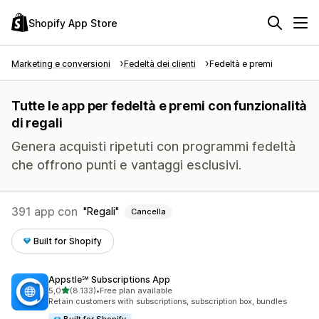
Shopify App Store
Marketing e conversioni
Fedeltà dei clienti
Fedeltà e premi
Tutte le app per fedeltà e premi con funzionalità
di regali
Genera acquisti ripetuti con programmi fedeltà
che offrono punti e vantaggi esclusivi.
391 app con
Regali
Cancella
Built for Shopify
Appstle℠ Subscriptions App
stelle su 5
5,0
(8.133)
•
Free plan available
8133 recensioni totali
Retain customers with subscriptions, subscription box, bundles