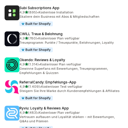
Subi Subscriptions App
von 5 Sternen
4,9
(895)
•
Kostenlose Installation
895 Rezensionen insgesamt
Skaliere dein Business mit Abos & Mitgliedschaften
Built for Shopify
CWILL Treue & Belohnung
von 5 Sternen
4,9
(780)
•
Kostenloser Plan verfügbar
780 Rezensionen insgesamt
Treueprogramm: Punkte / Treuepunkte, Belohnungen, Loyality
Built for Shopify
Okendo: Reviews & Loyalty
von 5 Sternen
4,9
(1.314)
•
Kostenloser Plan verfügbar
1314 Rezensionen insgesamt
Gewinne Superfans mit Bewertungen, Treueprogrammen,
Empfehlungen & Quizzen
ReferralCandy: Empfehlungs‑App
von 5 Sternen
4,9
(1.409)
•
Kostenloser Test verfügbar
1409 Rezensionen insgesamt
Steigern Sie Ihre Marke durch Kundenempfehlungen & Affiliates
Built for Shopify
Ryviu: Loyalty & Reviews App
von 5 Sternen
4,9
(483)
•
Kostenloser Plan verfügbar
483 Rezensionen insgesamt
Vertrauen aufbauen und Loyalität stärken – mit Bewertungen,
Q&As und Prämien