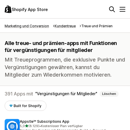
Shopify App Store
Marketing und Conversion
Kundentreue
Treue und Prämien
Alle treue- und prämien-apps mit Funktionen
für vergünstigungen für mitglieder
Mit Treueprogrammen, die exklusive Punkte und
Vergünstigungen gewähren, kannst du
Mitglieder zum Wiederkommen motivieren.
391 Apps mit
Vergünstigungen für Mitglieder
Löschen
Built for Shopify
Appstle℠ Subscriptions App
von 5 Sternen
5,0
(8.129)
•
Kostenloser Plan verfügbar
8129 Rezensionen insgesamt