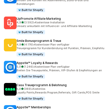
Binden Sie Kunden mit Abonnements, Build-a-Box und
Bündelungen
Built for Shopify
UpPromote Affiliate Marketing
von 5 Sternen
4,9
(3.592)
•
Kostenlose Installation
3592 Rezensionen insgesamt
Umsatz ankurbeln mit Influencer- und Affiliate-Marketing
Built for Shopify
Smile Bonusprogramm & Treue
von 5 Sternen
4,9
(4.176)
•
Kostenloser Plan verfügbar
4176 Rezensionen insgesamt
Treueprogramm für Kundenbindung mit Punkten, Prämien, Empfehlu
Built for Shopify
Appstle℠ Loyalty & Rewards
von 5 Sternen
5,0
(1.246)
•
Kostenloser Plan verfügbar
1246 Rezensionen insgesamt
Bieten Sie Treuepunkte, Prämien, VIP-Stufen & Empfehlungen an
Built for Shopify
Casa Treueprogramm & Belohnung
von 5 Sternen
5,0
(389)
•
Kostenlos
389 Rezensionen insgesamt
Loyalty Points,Rewards Program,Referrals, Gift Cards,POS Smile
Built for Shopify
Appstle℠ Memberships