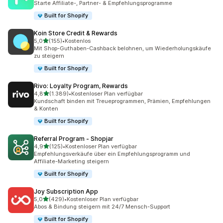
Starte Affiliate-, Partner- & Empfehlungsprogramme
Built for Shopify
Koin Store Credit & Rewards
von 5 Sternen
5,0
(155)
•
Kostenlos
155 Rezensionen insgesamt
Mit Shop-Guthaben-Cashback belohnen, um Wiederholungskäufe
zu steigern
Built for Shopify
Rivo: Loyalty Program, Rewards
von 5 Sternen
4,8
(1.389)
•
Kostenloser Plan verfügbar
1389 Rezensionen insgesamt
Kundschaft binden mit Treueprogrammen, Prämien, Empfehlungen
& Konten
Built for Shopify
Referral Program ‑ Shopjar
von 5 Sternen
4,9
(125)
•
Kostenloser Plan verfügbar
125 Rezensionen insgesamt
Empfehlungsverkäufe über ein Empfehlungsprogramm und
Affiliate-Marketing steigern
Built for Shopify
Joy Subscription App
von 5 Sternen
5,0
(429)
•
Kostenloser Plan verfügbar
429 Rezensionen insgesamt
Abos & Bindung steigern mit 24/7 Mensch-Support
Built for Shopify