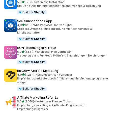
von 5 Sternen
5,0
(832)
•
Kostenlose Installation
832 Rezensionen insgesamt
Die Go-to-App für Mitgliedschaftspläne, Vorteile & Bezahlung
Built for Shopify
Seal Subscriptions App
von 5 Sternen
4,9
(2.937)
•
Kostenloser Plan verfügbar
2937 Rezensionen insgesamt
Steigere Umsatz & Kundenbindung mit Abonnements &
Mitgliedschaften!
Built for Shopify
BON Belohnungen & Treue
von 5 Sternen
5,0
(1.811)
•
Kostenloser Plan verfügbar
1811 Rezensionen insgesamt
Treueprogramm: Punkte, VIP-Stufen, Empfehlungen, Belohnungen
Built for Shopify
BixGrow Affiliate Marketing
von 5 Sternen
4,9
(1.234)
•
Kostenloser Plan verfügbar
1234 Rezensionen insgesamt
Empfehlungsverkäufe durch Affiliate- und Empfehlungsprogramme
steigern
Built for Shopify
Affiliate Marketing ReferrLy
von 5 Sternen
5,0
(1.010)
•
Kostenloser Plan verfügbar
1010 Rezensionen insgesamt
Empfehlungsmarketing mit Affiliate-Programm und
Empfehlungsprogramm