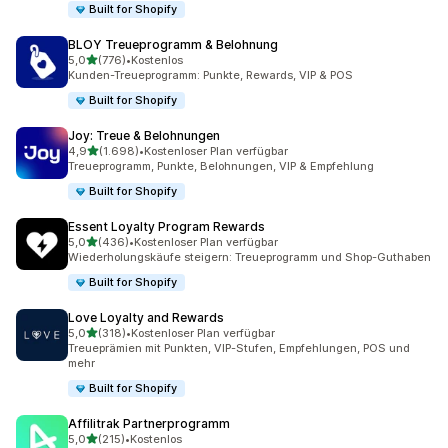
Built for Shopify
BLOY Treueprogramm & Belohnung
von 5 Sternen
5,0
(776)
•
Kostenlos
776 Rezensionen insgesamt
Kunden-Treueprogramm: Punkte, Rewards, VIP & POS
Built for Shopify
Joy: Treue & Belohnungen
von 5 Sternen
4,9
(1.698)
•
Kostenloser Plan verfügbar
1698 Rezensionen insgesamt
Treueprogramm, Punkte, Belohnungen, VIP & Empfehlung
Built for Shopify
Essent Loyalty Program Rewards
von 5 Sternen
5,0
(436)
•
Kostenloser Plan verfügbar
436 Rezensionen insgesamt
Wiederholungskäufe steigern: Treueprogramm und Shop-Guthaben
Built for Shopify
Love Loyalty and Rewards
von 5 Sternen
5,0
(318)
•
Kostenloser Plan verfügbar
318 Rezensionen insgesamt
Treueprämien mit Punkten, VIP-Stufen, Empfehlungen, POS und
mehr
Built for Shopify
Affilitrak Partnerprogramm
von 5 Sternen
5,0
(215)
•
Kostenlos
215 Rezensionen insgesamt