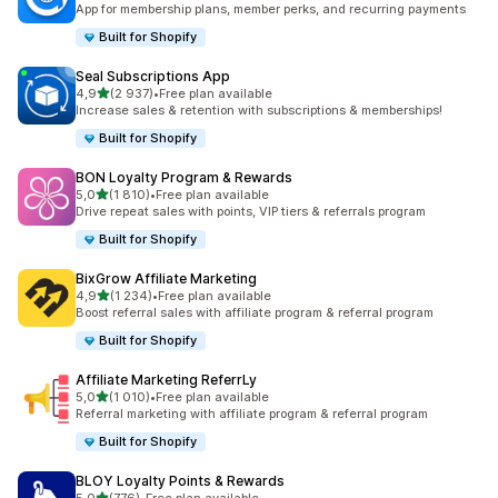
App for membership plans, member perks, and recurring payments
Built for Shopify
Seal Subscriptions App
/ 5 tähteä
4,9
(2 937)
•
Free plan available
2937 arvostelua yhteensä
Increase sales & retention with subscriptions & memberships!
Built for Shopify
BON Loyalty Program & Rewards
/ 5 tähteä
5,0
(1 810)
•
Free plan available
1810 arvostelua yhteensä
Drive repeat sales with points, VIP tiers & referrals program
Built for Shopify
BixGrow Affiliate Marketing
/ 5 tähteä
4,9
(1 234)
•
Free plan available
1234 arvostelua yhteensä
Boost referral sales with affiliate program & referral program
Built for Shopify
Affiliate Marketing ReferrLy
/ 5 tähteä
5,0
(1 010)
•
Free plan available
1010 arvostelua yhteensä
Referral marketing with affiliate program & referral program
Built for Shopify
BLOY Loyalty Points & Rewards
/ 5 tähteä