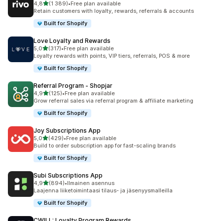
/ 5 tähteä
4,8
(1 389)
•
Free plan available
1389 arvostelua yhteensä
Retain customers with loyalty, rewards, referrals & accounts
Built for Shopify
Love Loyalty and Rewards
/ 5 tähteä
5,0
(317)
•
Free plan available
317 arvostelua yhteensä
Loyalty rewards with points, VIP tiers, referrals, POS & more
Built for Shopify
Referral Program ‑ Shopjar
/ 5 tähteä
4,9
(125)
•
Free plan available
125 arvostelua yhteensä
Grow referral sales via referral program & affiliate marketing
Built for Shopify
Joy Subscriptions App
/ 5 tähteä
5,0
(429)
•
Free plan available
429 arvostelua yhteensä
Build to order subscription app for fast-scaling brands
Built for Shopify
Subi Subscriptions App
/ 5 tähteä
4,9
(894)
•
Ilmainen asennus
894 arvostelua yhteensä
Laajenna liiketoimintaasi tilaus- ja jäsenyysmalleilla
Built for Shopify
CWILL: Loyalty Program Rewards