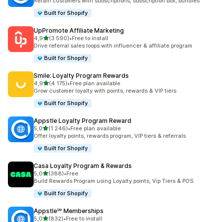
Retain customers with subscriptions, subscription box, bundles
Built for Shopify
UpPromote Affiliate Marketing
/ 5 tähteä
4,9
(3 590)
•
Free to install
3590 arvostelua yhteensä
Drive referral sales loops with influencer & affiliate program
Built for Shopify
Smile: Loyalty Program Rewards
/ 5 tähteä
4,9
(4 175)
•
Free plan available
4175 arvostelua yhteensä
Grow customer loyalty with points, rewards & VIP tiers
Built for Shopify
Appstle Loyalty Program Reward
/ 5 tähteä
5,0
(1 246)
•
Free plan available
1246 arvostelua yhteensä
Offer loyalty points, rewards program, VIP tiers & referrals
Built for Shopify
Casa Loyalty Program & Rewards
/ 5 tähteä
5,0
(388)
•
Free
388 arvostelua yhteensä
Build Rewards Program using Loyalty points, Vip Tiers & POS.
Built for Shopify
Appstle℠ Memberships
/ 5 tähteä
5,0
(832)
•
Free to install
832 arvostelua yhteensä