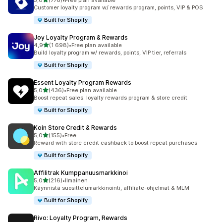
5,0
(776)
•
Free plan available
776 arvostelua yhteensä
Customer loyalty program w/ rewards program, points, VIP & POS
Built for Shopify
Joy Loyalty Program & Rewards
/ 5 tähteä
4,9
(1 698)
•
Free plan available
1698 arvostelua yhteensä
Build loyalty program w/ rewards, points, VIP tier, referrals
Built for Shopify
Essent Loyalty Program Rewards
/ 5 tähteä
5,0
(436)
•
Free plan available
436 arvostelua yhteensä
Boost repeat sales: loyalty rewards program & store credit
Built for Shopify
Koin Store Credit & Rewards
/ 5 tähteä
5,0
(155)
•
Free
155 arvostelua yhteensä
Reward with store credit cashback to boost repeat purchases
Built for Shopify
Affilitrak Kumppanuusmarkkinoi
/ 5 tähteä
5,0
(216)
•
Ilmainen
216 arvostelua yhteensä
Käynnistä suosittelumarkkinointi, affiliate-ohjelmat & MLM
Built for Shopify
Rivo: Loyalty Program, Rewards