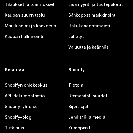
Tilaukset ja toimitukset
Lisämyynti ja tuotepaketit
Kaupan suunnittelu
Sähköpostimarkkinointi
Markkinointi ja konversio
Hakukoneoptimointi
Kaupan hallinnointi
Lähetys
Valuutta ja käännös
Resurssit
Shopify
Shopifyn ohjekeskus
Tietoja
API-dokumentaatio
Uramahdollisuudet
Shopify-yhteisö
Sijoittajat
Shopify-blogi
Lehdistö ja media
Tutkimus
Kumppanit