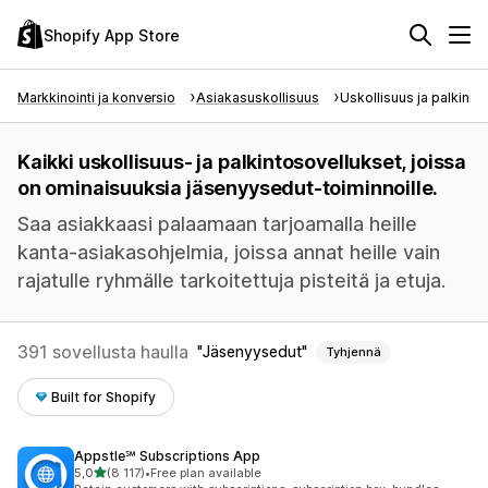
Shopify App Store
Markkinointi ja konversio
Asiakasuskollisuus
Uskollisuus ja palkinno
Kaikki uskollisuus- ja palkintosovellukset, joissa
on ominaisuuksia jäsenyysedut-toiminnoille.
Saa asiakkaasi palaamaan tarjoamalla heille
kanta-asiakasohjelmia, joissa annat heille vain
rajatulle ryhmälle tarkoitettuja pisteitä ja etuja.
391 sovellusta haulla
Jäsenyysedut
Tyhjennä
Built for Shopify
Appstle℠ Subscriptions App
/ 5 tähteä
5,0
(8 117)
•
Free plan available
8117 arvostelua yhteensä