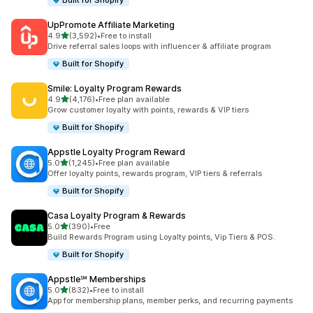
Built for Shopify
UpPromote Affiliate Marketing
별 5개 중
4.9
(3,592)
•
Free to install
총 리뷰 3592개
Drive referral sales loops with influencer & affiliate program
Built for Shopify
Smile: Loyalty Program Rewards
별 5개 중
4.9
(4,176)
•
Free plan available
총 리뷰 4176개
Grow customer loyalty with points, rewards & VIP tiers
Built for Shopify
Appstle Loyalty Program Reward
별 5개 중
5.0
(1,245)
•
Free plan available
총 리뷰 1245개
Offer loyalty points, rewards program, VIP tiers & referrals
Built for Shopify
Casa Loyalty Program & Rewards
별 5개 중
5.0
(390)
•
Free
총 리뷰 390개
Build Rewards Program using Loyalty points, Vip Tiers & POS.
Built for Shopify
Appstle℠ Memberships
별 5개 중
5.0
(832)
•
Free to install
총 리뷰 832개
App for membership plans, member perks, and recurring payments