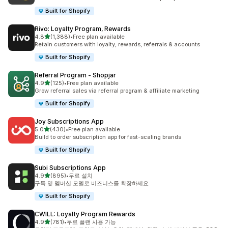
Built for Shopify
Rivo: Loyalty Program, Rewards
별 5개 중
4.8
(1,388)
•
Free plan available
총 리뷰 1388개
Retain customers with loyalty, rewards, referrals & accounts
Built for Shopify
Referral Program ‑ Shopjar
별 5개 중
4.9
(125)
•
Free plan available
총 리뷰 125개
Grow referral sales via referral program & affiliate marketing
Built for Shopify
Joy Subscriptions App
별 5개 중
5.0
(430)
•
Free plan available
총 리뷰 430개
Build to order subscription app for fast-scaling brands
Built for Shopify
Subi Subscriptions App
별 5개 중
4.9
(895)
•
무료 설치
총 리뷰 895개
구독 및 멤버십 모델로 비즈니스를 확장하세요
Built for Shopify
CWILL: Loyalty Program Rewards
별 5개 중
4.9
(781)
•
무료 플랜 사용 가능
총 리뷰 781개