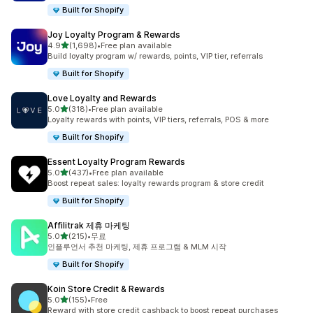
Built for Shopify
Joy Loyalty Program & Rewards
별 5개 중
4.9
(1,698)
•
Free plan available
총 리뷰 1698개
Build loyalty program w/ rewards, points, VIP tier, referrals
Built for Shopify
Love Loyalty and Rewards
별 5개 중
5.0
(318)
•
Free plan available
총 리뷰 318개
Loyalty rewards with points, VIP tiers, referrals, POS & more
Built for Shopify
Essent Loyalty Program Rewards
별 5개 중
5.0
(437)
•
Free plan available
총 리뷰 437개
Boost repeat sales: loyalty rewards program & store credit
Built for Shopify
Affilitrak 제휴 마케팅
별 5개 중
5.0
(215)
•
무료
총 리뷰 215개
인플루언서 추천 마케팅, 제휴 프로그램 & MLM 시작
Built for Shopify
Koin Store Credit & Rewards
별 5개 중
5.0
(155)
•
Free
총 리뷰 155개
Reward with store credit cashback to boost repeat purchases