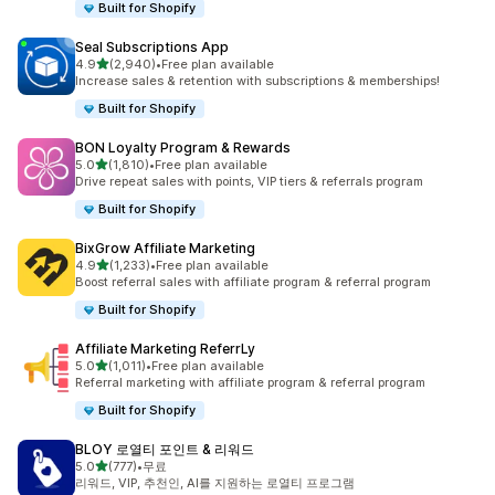
Built for Shopify
Seal Subscriptions App
별 5개 중
4.9
(2,940)
•
Free plan available
총 리뷰 2940개
Increase sales & retention with subscriptions & memberships!
Built for Shopify
BON Loyalty Program & Rewards
별 5개 중
5.0
(1,810)
•
Free plan available
총 리뷰 1810개
Drive repeat sales with points, VIP tiers & referrals program
Built for Shopify
BixGrow Affiliate Marketing
별 5개 중
4.9
(1,233)
•
Free plan available
총 리뷰 1233개
Boost referral sales with affiliate program & referral program
Built for Shopify
Affiliate Marketing ReferrLy
별 5개 중
5.0
(1,011)
•
Free plan available
총 리뷰 1011개
Referral marketing with affiliate program & referral program
Built for Shopify
BLOY 로열티 포인트 & 리워드
별 5개 중
5.0
(777)
•
무료
총 리뷰 777개
리워드, VIP, 추천인, AI를 지원하는 로열티 프로그램