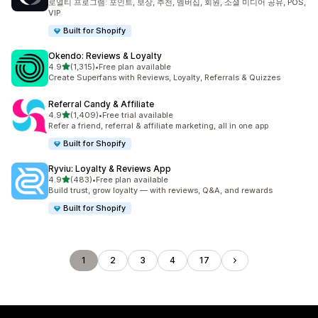
로열티 프로그램: 포인트, 보상, 추천, 멤버십, 회원, 소셜 미디어 공유, POS,
VIP
Built for Shopify
Okendo: Reviews & Loyalty
별 5개 중
4.9
(1,315)
•
Free plan available
총 리뷰 1315개
Create Superfans with Reviews, Loyalty, Referrals & Quizzes
Referral Candy & Affiliate
별 5개 중
4.9
(1,409)
•
Free trial available
총 리뷰 1409개
Refer a friend, referral & affiliate marketing, all in one app
Built for Shopify
Ryviu: Loyalty & Reviews App
별 5개 중
4.9
(483)
•
Free plan available
총 리뷰 483개
Build trust, grow loyalty — with reviews, Q&A, and rewards
Built for Shopify
1
2
3
4
17