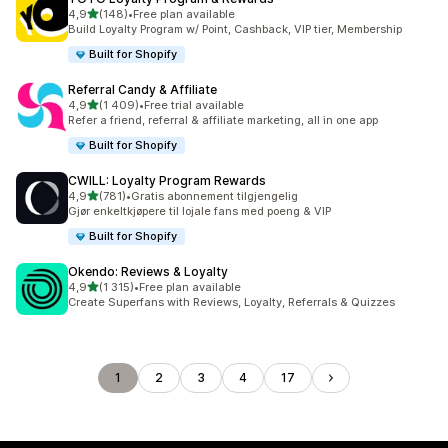
av 5 stjerner
4,9
(148)
•
Free plan available
Totalt 148 omtaler
Build Loyalty Program w/ Point, Cashback, VIP tier, Membership
Built for Shopify
Referral Candy & Affiliate
av 5 stjerner
4,9
(1 409)
•
Free trial available
Totalt 1409 omtaler
Refer a friend, referral & affiliate marketing, all in one app
Built for Shopify
CWILL: Loyalty Program Rewards
av 5 stjerner
4,9
(781)
•
Gratis abonnement tilgjengelig
Totalt 781 omtaler
Gjør enkeltkjøpere til lojale fans med poeng & VIP
Built for Shopify
Okendo: Reviews & Loyalty
av 5 stjerner
4,9
(1 315)
•
Free plan available
Totalt 1315 omtaler
Create Superfans with Reviews, Loyalty, Referrals & Quizzes
1
2
3
4
17