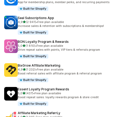
App for membership plans, member perks, and recurring payments
Built for Shopify
Seal Subscriptions App
av 5 stjerner
4,9
(2 941)
•
Free plan available
Totalt 2941 omtaler
Increase sales & retention with subscriptions & memberships!
Built for Shopify
BON Loyalty Program & Rewards
av 5 stjerner
5,0
(1 810)
•
Free plan available
Totalt 1810 omtaler
Drive repeat sales with points, VIP tiers & referrals program
Built for Shopify
BixGrow Affiliate Marketing
av 5 stjerner
4,9
(1 232)
•
Free plan available
Totalt 1232 omtaler
Boost referral sales with affiliate program & referral program
Built for Shopify
Essent Loyalty Program Rewards
av 5 stjerner
5,0
(437)
•
Free plan available
Totalt 437 omtaler
Boost repeat sales: loyalty rewards program & store credit
Built for Shopify
Affiliate Marketing ReferrLy
av 5 stjerner