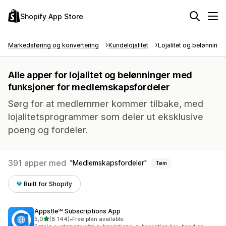
Shopify App Store
Markedsføring og konvertering
Kundelojalitet
Lojalitet og belønninge
Alle apper for lojalitet og belønninger med
funksjoner for medlemskapsfordeler
Sørg for at medlemmer kommer tilbake, med
lojalitetsprogrammer som deler ut eksklusive
poeng og fordeler.
391 apper med
Medlemskapsfordeler
Tøm
Built for Shopify
Appstle℠ Subscriptions App
av 5 stjerner
5,0
(8 144)
•
Free plan available
Totalt 8144 omtaler