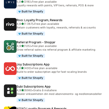
av 5 stjerner
5,0
(318)
•
Free plan available
Totalt 318 omtaler
Loyalty rewards with points, VIP tiers, referrals, POS & more
Built for Shopify
Rivo: Loyalty Program, Rewards
av 5 stjerner
4,8
(1 387)
•
Free plan available
Totalt 1387 omtaler
Retain customers with loyalty, rewards, referrals & accounts
Built for Shopify
Referral Program ‑ Shopjar
av 5 stjerner
4,9
(125)
•
Free plan available
Totalt 125 omtaler
Grow referral sales via referral program & affiliate marketing
Built for Shopify
Joy Subscriptions App
av 5 stjerner
5,0
(430)
•
Free plan available
Totalt 430 omtaler
Build to order subscription app for fast-scaling brands
Built for Shopify
Subi Subscriptions App
av 5 stjerner
4,9
(896)
•
Gratis å installere
Totalt 896 omtaler
Skaler virksomheten din med abonnements- og medlemsmodeller
Built for Shopify
YOYO Loyalty Program & Rewards