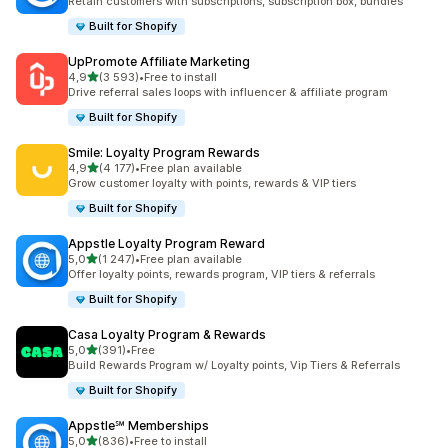
Retain customers with subscriptions, subscription box, bundles
Built for Shopify
UpPromote Affiliate Marketing
av 5 stjerner
4,9
(3 593)
•
Free to install
Totalt 3593 omtaler
Drive referral sales loops with influencer & affiliate program
Built for Shopify
Smile: Loyalty Program Rewards
av 5 stjerner
4,9
(4 177)
•
Free plan available
Totalt 4177 omtaler
Grow customer loyalty with points, rewards & VIP tiers
Built for Shopify
Appstle Loyalty Program Reward
av 5 stjerner
5,0
(1 247)
•
Free plan available
Totalt 1247 omtaler
Offer loyalty points, rewards program, VIP tiers & referrals
Built for Shopify
Casa Loyalty Program & Rewards
av 5 stjerner
5,0
(391)
•
Free
Totalt 391 omtaler
Build Rewards Program w/ Loyalty points, Vip Tiers & Referrals
Built for Shopify
Appstle℠ Memberships
av 5 stjerner
5,0
(836)
•
Free to install
Totalt 836 omtaler