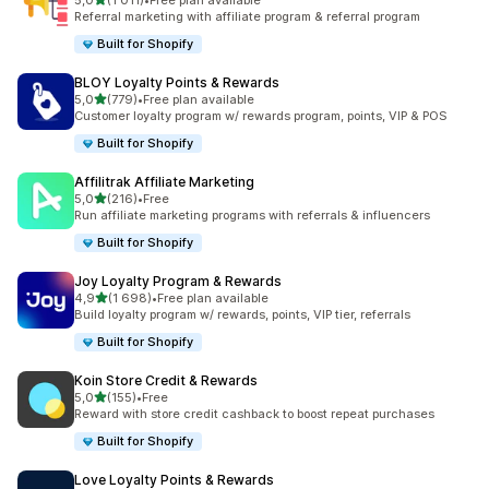
5,0
(1 011)
•
Free plan available
Totalt 1011 omtaler
Referral marketing with affiliate program & referral program
Built for Shopify
BLOY Loyalty Points & Rewards
av 5 stjerner
5,0
(779)
•
Free plan available
Totalt 779 omtaler
Customer loyalty program w/ rewards program, points, VIP & POS
Built for Shopify
Affilitrak Affiliate Marketing
av 5 stjerner
5,0
(216)
•
Free
Totalt 216 omtaler
Run affiliate marketing programs with referrals & influencers
Built for Shopify
Joy Loyalty Program & Rewards
av 5 stjerner
4,9
(1 698)
•
Free plan available
Totalt 1698 omtaler
Build loyalty program w/ rewards, points, VIP tier, referrals
Built for Shopify
Koin Store Credit & Rewards
av 5 stjerner
5,0
(155)
•
Free
Totalt 155 omtaler
Reward with store credit cashback to boost repeat purchases
Built for Shopify
Love Loyalty Points & Rewards