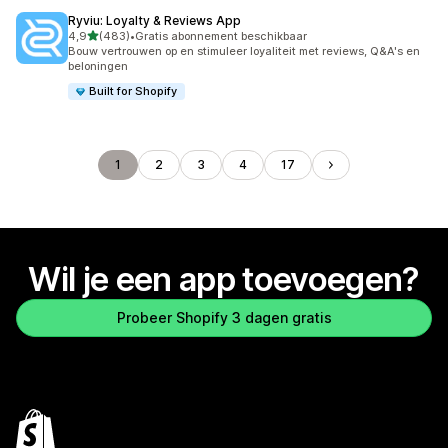
Ryviu: Loyalty & Reviews App
van 5 sterren
4,9
(483)
•
Gratis abonnement beschikbaar
483 recensies in totaal
Bouw vertrouwen op en stimuleer loyaliteit met reviews, Q&A's en
beloningen
Built for Shopify
1
2
3
4
17
Wil je een app toevoegen?
Probeer Shopify 3 dagen gratis