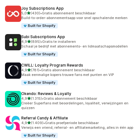
Joy Subscriptions App
van 5 sterren
5,0
(430)
•
Gratis abonnement beschikbaar
430 recensies in totaal
Build-to-order-abonnementsapp voor snel opschalende merken
Built for Shopify
Subi Subscriptions App
van 5 sterren
4,9
(895)
•
Gratis te installeren
895 recensies in totaal
Schaal je bedrijf met abonnements- en lidmaatschapsmodellen
Built for Shopify
CWILL: Loyalty Program Rewards
van 5 sterren
4,9
(781)
•
Gratis abonnement beschikbaar
781 recensies in totaal
Maak eenmalige kopers trouwe fans met punten en VIP
Built for Shopify
Okendo: Reviews & Loyalty
van 5 sterren
4,9
(1.315)
•
Gratis abonnement beschikbaar
1315 recensies in totaal
Creëer Superfans met beoordelingen, loyaliteit, verwijzingen en
quizzen
Referral Candy & Affiliate
van 5 sterren
4,9
(1.409)
•
Gratis proefperiode beschikbaar
1409 recensies in totaal
Verwijs een vriend, referral- en affiliatemarketing, alles in één app
Built for Shopify