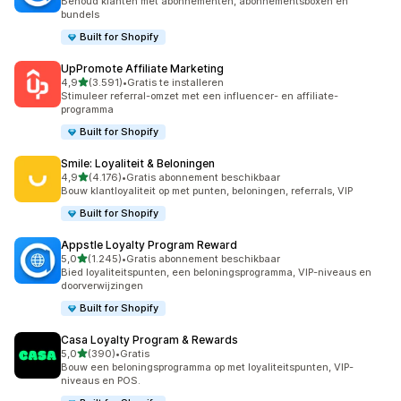
Behoud klanten met abonnementen, abonnementsboxen en
bundels
Built for Shopify
UpPromote Affiliate Marketing
van 5 sterren
4,9
(3.591)
•
Gratis te installeren
3591 recensies in totaal
Stimuleer referral-omzet met een influencer- en affiliate-
programma
Built for Shopify
Smile: Loyaliteit & Beloningen
van 5 sterren
4,9
(4.176)
•
Gratis abonnement beschikbaar
4176 recensies in totaal
Bouw klantloyaliteit op met punten, beloningen, referrals, VIP
Built for Shopify
Appstle Loyalty Program Reward
van 5 sterren
5,0
(1.245)
•
Gratis abonnement beschikbaar
1245 recensies in totaal
Bied loyaliteitspunten, een beloningsprogramma, VIP-niveaus en
doorverwijzingen
Built for Shopify
Casa Loyalty Program & Rewards
van 5 sterren
5,0
(390)
•
Gratis
390 recensies in totaal
Bouw een beloningsprogramma op met loyaliteitspunten, VIP-
niveaus en POS.