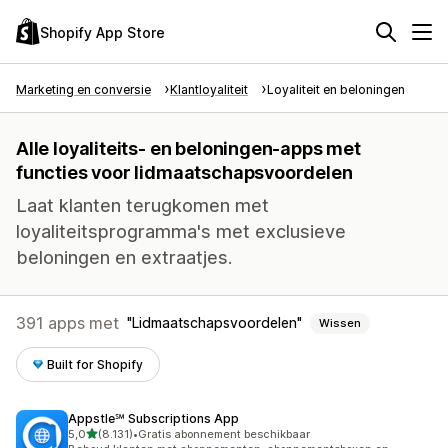
Shopify App Store
Marketing en conversie
Klantloyaliteit
Loyaliteit en beloningen
Alle loyaliteits- en beloningen-apps met
functies voor lidmaatschapsvoordelen
Laat klanten terugkomen met
loyaliteitsprogramma's met exclusieve
beloningen en extraatjes.
391 apps met
Lidmaatschapsvoordelen
Wissen
Built for Shopify
Appstle℠ Subscriptions App
van 5 sterren
5,0
(8.131)
•
Gratis abonnement beschikbaar
8131 recensies in totaal