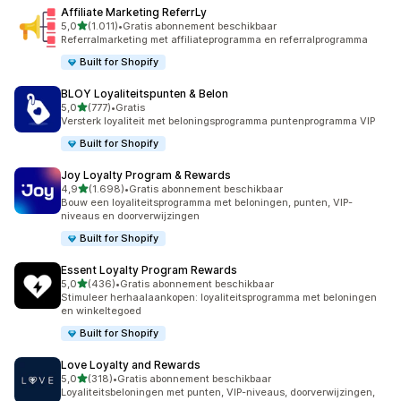
Affiliate Marketing ReferrLy
van 5 sterren
5,0
(1.011)
•
Gratis abonnement beschikbaar
1011 recensies in totaal
Referralmarketing met affiliateprogramma en referralprogramma
Built for Shopify
BLOY Loyaliteitspunten & Belon
van 5 sterren
5,0
(777)
•
Gratis
777 recensies in totaal
Versterk loyaliteit met beloningsprogramma puntenprogramma VIP
Built for Shopify
Joy Loyalty Program & Rewards
van 5 sterren
4,9
(1.698)
•
Gratis abonnement beschikbaar
1698 recensies in totaal
Bouw een loyaliteitsprogramma met beloningen, punten, VIP-
niveaus en doorverwijzingen
Built for Shopify
Essent Loyalty Program Rewards
van 5 sterren
5,0
(436)
•
Gratis abonnement beschikbaar
436 recensies in totaal
Stimuleer herhaalaankopen: loyaliteitsprogramma met beloningen
en winkeltegoed
Built for Shopify
Love Loyalty and Rewards
van 5 sterren
5,0
(318)
•
Gratis abonnement beschikbaar
318 recensies in totaal
Loyaliteitsbeloningen met punten, VIP-niveaus, doorverwijzingen,