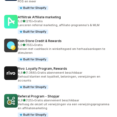
POS en meer
Built for Shopify
Affilitrak Affiliate marketing
van 5 sterren
5,0
(215)
•
Gratis
215 recensies in totaal
Lanceren referral marketing, affiliate-programma's & MLM
Built for Shopify
Koin Store Credit & Rewards
van 5 sterren
5,0
(155)
•
Gratis
155 recensies in totaal
Beloon met cashback in winkeltegoed om herhaalaankopen te
stimuleren
Built for Shopify
Rivo: Loyalty Program, Rewards
van 5 sterren
4,8
(1.388)
•
Gratis abonnement beschikbaar
1388 recensies in totaal
Behoud klanten met loyaliteit, beloningen, verwijzingen en
accounts
Built for Shopify
Referral Program ‑ Shopjar
van 5 sterren
4,9
(125)
•
Gratis abonnement beschikbaar
125 recensies in totaal
Verhoog de omzet uit verwijzingen via een verwijzingsprogramma
en affiliatemarketing
Built for Shopify