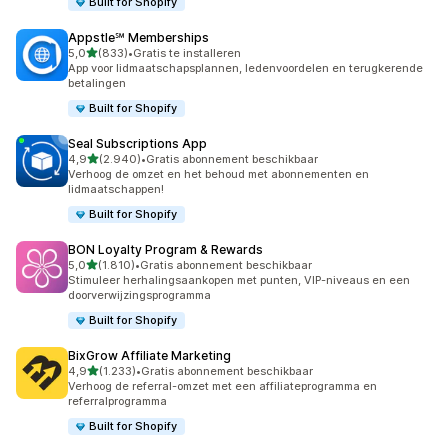
Built for Shopify
Appstle℠ Memberships
van 5 sterren
5,0
(833)
•
Gratis te installeren
833 recensies in totaal
App voor lidmaatschapsplannen, ledenvoordelen en terugkerende
betalingen
Built for Shopify
Seal Subscriptions App
van 5 sterren
4,9
(2.940)
•
Gratis abonnement beschikbaar
2940 recensies in totaal
Verhoog de omzet en het behoud met abonnementen en
lidmaatschappen!
Built for Shopify
BON Loyalty Program & Rewards
van 5 sterren
5,0
(1.810)
•
Gratis abonnement beschikbaar
1810 recensies in totaal
Stimuleer herhalingsaankopen met punten, VIP-niveaus en een
doorverwijzingsprogramma
Built for Shopify
BixGrow Affiliate Marketing
van 5 sterren
4,9
(1.233)
•
Gratis abonnement beschikbaar
1233 recensies in totaal
Verhoog de referral-omzet met een affiliateprogramma en
referralprogramma
Built for Shopify