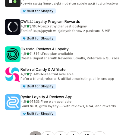
Łączna liczba recenzji: 894
Rozwiń swoją firmę dzięki modelom subskrypcji i członkostwa
Built for Shopify
CWILL: Loyalty Program Rewards
na 5 gwiazdek
4,9
(780)
•
Bezpłatny plan jest dostępny
Łączna liczba recenzji: 780
Zamień kupujących w lojalnych fanów z punktami & VIP
Built for Shopify
Okendo: Reviews & Loyalty
na 5 gwiazdek
4,9
(1 314)
•
Free plan available
Łączna liczba recenzji: 1314
Create Superfans with Reviews, Loyalty, Referrals & Quizzes
Referral Candy & Affiliate
na 5 gwiazdek
4,9
(1 409)
•
Free trial available
Łączna liczba recenzji: 1409
Refer a friend, referral & affiliate marketing, all in one app
Built for Shopify
Ryviu: Loyalty & Reviews App
na 5 gwiazdek
4,9
(483)
•
Free plan available
Łączna liczba recenzji: 483
Build trust, grow loyalty — with reviews, Q&A, and rewards
Built for Shopify