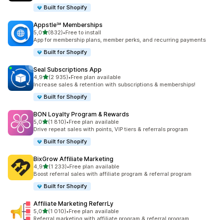
Built for Shopify
Appstle℠ Memberships
na 5 gwiazdek
5,0
(832)
•
Free to install
Łączna liczba recenzji: 832
App for membership plans, member perks, and recurring payments
Built for Shopify
Seal Subscriptions App
na 5 gwiazdek
4,9
(2 935)
•
Free plan available
Łączna liczba recenzji: 2935
Increase sales & retention with subscriptions & memberships!
Built for Shopify
BON Loyalty Program & Rewards
na 5 gwiazdek
5,0
(1 810)
•
Free plan available
Łączna liczba recenzji: 1810
Drive repeat sales with points, VIP tiers & referrals program
Built for Shopify
BixGrow Affiliate Marketing
na 5 gwiazdek
4,9
(1 233)
•
Free plan available
Łączna liczba recenzji: 1233
Boost referral sales with affiliate program & referral program
Built for Shopify
Affiliate Marketing ReferrLy
na 5 gwiazdek
5,0
(1 010)
•
Free plan available
Łączna liczba recenzji: 1010
Referral marketing with affiliate program & referral program