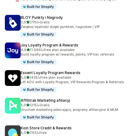
Built for Shopify
BLOY Punkty i Nagrody
na 5 gwiazdek
5,0
(775)
•
Gratis
Łączna liczba recenzji: 775
Zwiększ lojalność dzięki punktom, nagrodom i VIP
Built for Shopify
Joy Loyalty Program & Rewards
na 5 gwiazdek
4,9
(1 696)
•
Free plan available
Łączna liczba recenzji: 1696
Build loyalty program w/ rewards, points, VIP tier, referrals
Built for Shopify
Essent Loyalty Program Rewards
na 5 gwiazdek
5,0
(435)
•
Free plan available
Łączna liczba recenzji: 435
Lift AOV with Loyalty Program, VIP Rewards Program & Referrals
Built for Shopify
Affilitrak Marketing afiliacyj
na 5 gwiazdek
5,0
(215)
•
Gratis
Łączna liczba recenzji: 215
Uruchom marketing polecający, programy afiliacyjne & MLM
Built for Shopify
Koin Store Credit & Rewards
na 5 gwiazdek
5,0
(155)
•
Free
Łączna liczba recenzji: 155