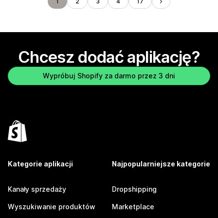
1
2
3
4
17
Chcesz dodać aplikację?
Wypróbuj Shopify za darmo przez 3 dni
Kategorie aplikacji
Najpopularniejsze kategorie
Kanały sprzedaży
Dropshipping
Wyszukiwanie produktów
Marketplace