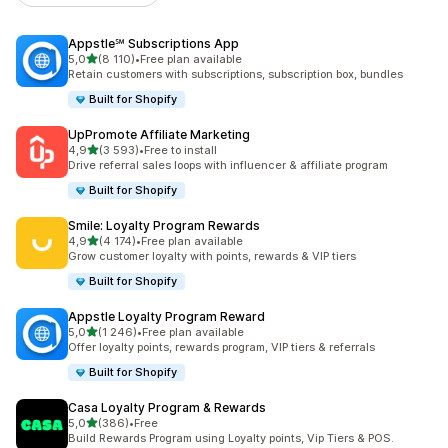
Appstle℠ Subscriptions App
na 5 gwiazdek
5,0
(8 110)
•
Free plan available
Łączna liczba recenzji: 8110
Retain customers with subscriptions, subscription box, bundles
Built for Shopify
UpPromote Affiliate Marketing
na 5 gwiazdek
4,9
(3 593)
•
Free to install
Łączna liczba recenzji: 3593
Drive referral sales loops with influencer & affiliate program
Built for Shopify
Smile: Loyalty Program Rewards
na 5 gwiazdek
4,9
(4 174)
•
Free plan available
Łączna liczba recenzji: 4174
Grow customer loyalty with points, rewards & VIP tiers
Built for Shopify
Appstle Loyalty Program Reward
na 5 gwiazdek
5,0
(1 246)
•
Free plan available
Łączna liczba recenzji: 1246
Offer loyalty points, rewards program, VIP tiers & referrals
Built for Shopify
Casa Loyalty Program & Rewards
na 5 gwiazdek
5,0
(386)
•
Free
Łączna liczba recenzji: 386
Build Rewards Program using Loyalty points, Vip Tiers & POS.