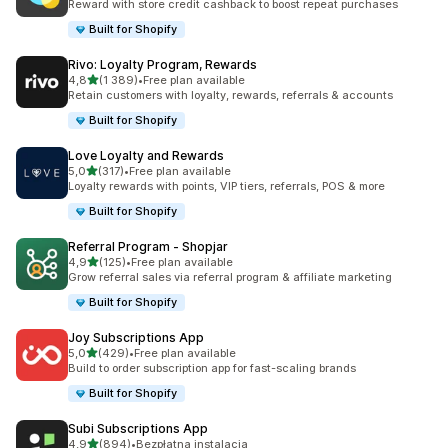
Reward with store credit cashback to boost repeat purchases
Built for Shopify
Rivo: Loyalty Program, Rewards
na 5 gwiazdek
4,8
(1 389)
•
Free plan available
Łączna liczba recenzji: 1389
Retain customers with loyalty, rewards, referrals & accounts
Built for Shopify
Love Loyalty and Rewards
na 5 gwiazdek
5,0
(317)
•
Free plan available
Łączna liczba recenzji: 317
Loyalty rewards with points, VIP tiers, referrals, POS & more
Built for Shopify
Referral Program ‑ Shopjar
na 5 gwiazdek
4,9
(125)
•
Free plan available
Łączna liczba recenzji: 125
Grow referral sales via referral program & affiliate marketing
Built for Shopify
Joy Subscriptions App
na 5 gwiazdek
5,0
(429)
•
Free plan available
Łączna liczba recenzji: 429
Build to order subscription app for fast-scaling brands
Built for Shopify
Subi Subscriptions App
na 5 gwiazdek
4,9
(894)
•
Bezpłatna instalacja