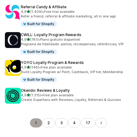
Referral Candy & Affiliate
de 5 estrelas
4,9
(1.409)
•
Free trial available
1409 total de avaliações
Refer a friend, referral & affiliate marketing, all in one app
Built for Shopify
CWILL: Loyalty Program Rewards
de 5 estrelas
4,9
(781)
•
Plano gratuito disponível
781 total de avaliações
Programa de fidelidade: pontos, recompensas, referências, VIP
Built for Shopify
YOYO Loyalty Program & Rewards
de 5 estrelas
4,9
(148)
•
Free plan available
148 total de avaliações
Build Loyalty Program w/ Point, Cashback, VIP tier, Membership
Built for Shopify
Okendo: Reviews & Loyalty
de 5 estrelas
4,9
(1.315)
•
Free plan available
1315 total de avaliações
Create Superfans with Reviews, Loyalty, Referrals & Quizzes
1
2
3
4
17