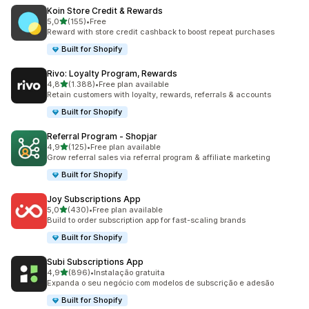
Koin Store Credit & Rewards
de 5 estrelas
5,0
(155)
•
Free
155 total de avaliações
Reward with store credit cashback to boost repeat purchases
Built for Shopify
Rivo: Loyalty Program, Rewards
de 5 estrelas
4,8
(1.388)
•
Free plan available
1388 total de avaliações
Retain customers with loyalty, rewards, referrals & accounts
Built for Shopify
Referral Program ‑ Shopjar
de 5 estrelas
4,9
(125)
•
Free plan available
125 total de avaliações
Grow referral sales via referral program & affiliate marketing
Built for Shopify
Joy Subscriptions App
de 5 estrelas
5,0
(430)
•
Free plan available
430 total de avaliações
Build to order subscription app for fast-scaling brands
Built for Shopify
Subi Subscriptions App
de 5 estrelas
4,9
(896)
•
Instalação gratuita
896 total de avaliações
Expanda o seu negócio com modelos de subscrição e adesão
Built for Shopify