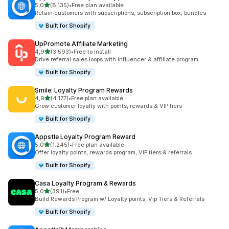
de 5 estrelas
5,0
(8.135)
•
Free plan available
8135 total de avaliações
Retain customers with subscriptions, subscription box, bundles
Built for Shopify
UpPromote Affiliate Marketing
de 5 estrelas
4,9
(3.593)
•
Free to install
3593 total de avaliações
Drive referral sales loops with influencer & affiliate program
Built for Shopify
Smile: Loyalty Program Rewards
de 5 estrelas
4,9
(4.177)
•
Free plan available
4177 total de avaliações
Grow customer loyalty with points, rewards & VIP tiers
Built for Shopify
Appstle Loyalty Program Reward
de 5 estrelas
5,0
(1.245)
•
Free plan available
1245 total de avaliações
Offer loyalty points, rewards program, VIP tiers & referrals
Built for Shopify
Casa Loyalty Program & Rewards
de 5 estrelas
5,0
(391)
•
Free
391 total de avaliações
Build Rewards Program w/ Loyalty points, Vip Tiers & Referrals
Built for Shopify