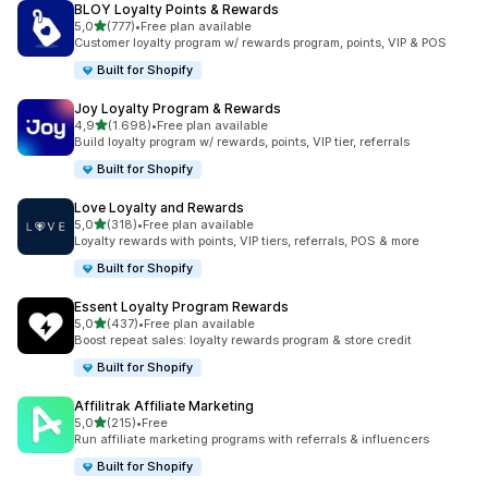
BLOY Loyalty Points & Rewards
de 5 estrelas
5,0
(777)
•
Free plan available
777 total de avaliações
Customer loyalty program w/ rewards program, points, VIP & POS
Built for Shopify
Joy Loyalty Program & Rewards
de 5 estrelas
4,9
(1.698)
•
Free plan available
1698 total de avaliações
Build loyalty program w/ rewards, points, VIP tier, referrals
Built for Shopify
Love Loyalty and Rewards
de 5 estrelas
5,0
(318)
•
Free plan available
318 total de avaliações
Loyalty rewards with points, VIP tiers, referrals, POS & more
Built for Shopify
Essent Loyalty Program Rewards
de 5 estrelas
5,0
(437)
•
Free plan available
437 total de avaliações
Boost repeat sales: loyalty rewards program & store credit
Built for Shopify
Affilitrak Affiliate Marketing
de 5 estrelas
5,0
(215)
•
Free
215 total de avaliações
Run affiliate marketing programs with referrals & influencers
Built for Shopify