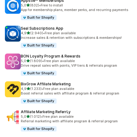
Appstle℠ Memberships
de 5 estrelas
5,0
(832)
•
Free to install
832 total de avaliações
App for membership plans, member perks, and recurring payments
Built for Shopify
Seal Subscriptions App
de 5 estrelas
4,9
(2.940)
•
Free plan available
2940 total de avaliações
Increase sales & retention with subscriptions & memberships!
Built for Shopify
BON Loyalty Program & Rewards
de 5 estrelas
5,0
(1.809)
•
Free plan available
1809 total de avaliações
Drive repeat sales with points, VIP tiers & referrals program
Built for Shopify
BixGrow Affiliate Marketing
de 5 estrelas
4,9
(1.233)
•
Free plan available
1233 total de avaliações
Boost referral sales with affiliate program & referral program
Built for Shopify
Affiliate Marketing ReferrLy
de 5 estrelas
5,0
(1.012)
•
Free plan available
1012 total de avaliações
Referral marketing with affiliate program & referral program
Built for Shopify