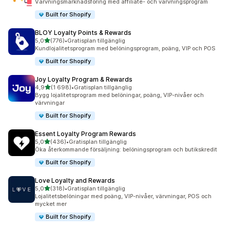
Värvningsmarknadsföring med affiliate- och värvningsprogram
Built for Shopify
BLOY Loyalty Points & Rewards
av 5 stjärnor
5,0
(776)
•
Gratisplan tillgänglig
776 recensioner totalt
Kundlojalitetsprogram med belöningsprogram, poäng, VIP och POS
Built for Shopify
Joy Loyalty Program & Rewards
av 5 stjärnor
4,9
(1 698)
•
Gratisplan tillgänglig
1698 recensioner totalt
Bygg lojalitetsprogram med belöningar, poäng, VIP-nivåer och
värvningar
Built for Shopify
Essent Loyalty Program Rewards
av 5 stjärnor
5,0
(436)
•
Gratisplan tillgänglig
436 recensioner totalt
Öka återkommande försäljning: belöningsprogram och butikskredit
Built for Shopify
Love Loyalty and Rewards
av 5 stjärnor
5,0
(318)
•
Gratisplan tillgänglig
318 recensioner totalt
Lojalitetsbelöningar med poäng, VIP-nivåer, värvningar, POS och
mycket mer
Built for Shopify