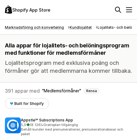
Shopify App Store
Marknadsföring och konvertering
Kundlojalitet
Lojalitets- och belön
Alla appar för lojalitets- och belöningsprogram
med funktioner för medlemsförmåner
Lojalitetsprogram med exklusiva poäng och
förmåner gör att medlemmarna kommer tillbaka.
391 appar med
Medlemsförmåner
Rensa
Built for Shopify
Appstle℠ Subscriptions App
av 5 stjärnor
5,0
(8 126)
•
Gratisplan tillgänglig
8126 recensioner totalt
Behåll kunder med prenumerationer, prenumerationsboxar och
paket