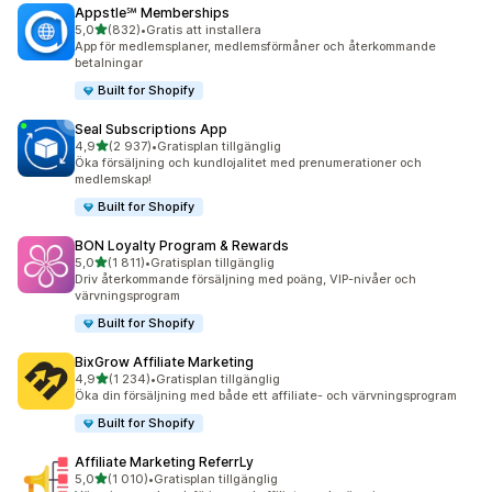
Appstle℠ Memberships
av 5 stjärnor
5,0
(832)
•
Gratis att installera
832 recensioner totalt
App för medlemsplaner, medlemsförmåner och återkommande
betalningar
Built for Shopify
Seal Subscriptions App
av 5 stjärnor
4,9
(2 937)
•
Gratisplan tillgänglig
2937 recensioner totalt
Öka försäljning och kundlojalitet med prenumerationer och
medlemskap!
Built for Shopify
BON Loyalty Program & Rewards
av 5 stjärnor
5,0
(1 811)
•
Gratisplan tillgänglig
1811 recensioner totalt
Driv återkommande försäljning med poäng, VIP-nivåer och
värvningsprogram
Built for Shopify
BixGrow Affiliate Marketing
av 5 stjärnor
4,9
(1 234)
•
Gratisplan tillgänglig
1234 recensioner totalt
Öka din försäljning med både ett affiliate- och värvningsprogram
Built for Shopify
Affiliate Marketing ReferrLy
av 5 stjärnor
5,0
(1 010)
•
Gratisplan tillgänglig
1010 recensioner totalt