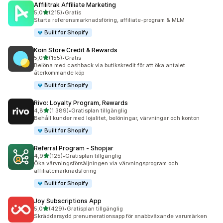
Affilitrak Affiliate Marketing
av 5 stjärnor
5,0
(215)
•
Gratis
215 recensioner totalt
Starta referensmarknadsföring, affiliate-program & MLM
Built for Shopify
Koin Store Credit & Rewards
av 5 stjärnor
5,0
(155)
•
Gratis
155 recensioner totalt
Belöna med cashback via butikskredit för att öka antalet
återkommande köp
Built for Shopify
Rivo: Loyalty Program, Rewards
av 5 stjärnor
4,8
(1 389)
•
Gratisplan tillgänglig
1389 recensioner totalt
Behåll kunder med lojalitet, belöningar, värvningar och konton
Built for Shopify
Referral Program ‑ Shopjar
av 5 stjärnor
4,9
(125)
•
Gratisplan tillgänglig
125 recensioner totalt
Öka värvningsförsäljningen via värvningsprogram och
affiliatemarknadsföring
Built for Shopify
Joy Subscriptions App
av 5 stjärnor
5,0
(429)
•
Gratisplan tillgänglig
429 recensioner totalt
Skräddarsydd prenumerationsapp för snabbväxande varumärken