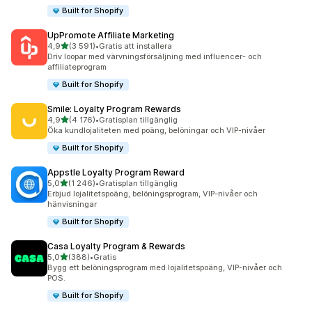
Built for Shopify
UpPromote Affiliate Marketing
av 5 stjärnor
4,9
(3 591)
•
Gratis att installera
3591 recensioner totalt
Driv loopar med värvningsförsäljning med influencer- och
affiliateprogram
Built for Shopify
Smile: Loyalty Program Rewards
av 5 stjärnor
4,9
(4 176)
•
Gratisplan tillgänglig
4176 recensioner totalt
Öka kundlojaliteten med poäng, belöningar och VIP-nivåer
Built for Shopify
Appstle Loyalty Program Reward
av 5 stjärnor
5,0
(1 246)
•
Gratisplan tillgänglig
1246 recensioner totalt
Erbjud lojalitetspoäng, belöningsprogram, VIP-nivåer och
hänvisningar
Built for Shopify
Casa Loyalty Program & Rewards
av 5 stjärnor
5,0
(388)
•
Gratis
388 recensioner totalt
Bygg ett belöningsprogram med lojalitetspoäng, VIP-nivåer och
POS.
Built for Shopify