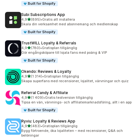
Built for Shopify
Subi Subscriptions App
av 5 stjärnor
4,9
(895)
•
Gratis att installera
895 recensioner totalt
Skala din verksamhet med abonnemang och medlemskap
Built for Shopify
TrustWILL Loyalty & Referrals
av 5 stjärnor
4,9
(780)
•
Gratisplan tillgänglig
780 recensioner totalt
Gör engångsköpare till lojala fans med poäng & VIP
Built for Shopify
Okendo: Reviews & Loyalty
av 5 stjärnor
4,9
(1 314)
•
Gratisplan tillgänglig
1314 recensioner totalt
Skapa superfans med recensioner, lojalitet, värvningar och quiz
Referral Candy & Affiliate
av 5 stjärnor
4,9
(1 409)
•
Gratis testversion tillgänglig
1409 recensioner totalt
Tipsa en vän, värvnings- och affiliatemarknadsföring, allt i en app
Built for Shopify
Ryviu: Loyalty & Reviews App
av 5 stjärnor
4,9
(483)
•
Gratisplan tillgänglig
483 recensioner totalt
Bygg förtroende, öka lojaliteten – med recensioner, Q&A och
belöningar