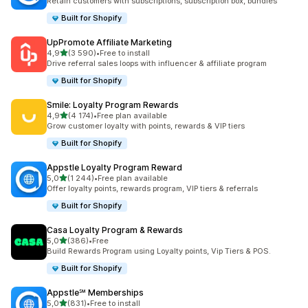
Retain customers with subscriptions, subscription box, bundles
Built for Shopify
UpPromote Affiliate Marketing
z 5 hvězd
4,9
(3 590)
•
Free to install
Celkový počet recenzí: 3590
Drive referral sales loops with influencer & affiliate program
Built for Shopify
Smile: Loyalty Program Rewards
z 5 hvězd
4,9
(4 174)
•
Free plan available
Celkový počet recenzí: 4174
Grow customer loyalty with points, rewards & VIP tiers
Built for Shopify
Appstle Loyalty Program Reward
z 5 hvězd
5,0
(1 244)
•
Free plan available
Celkový počet recenzí: 1244
Offer loyalty points, rewards program, VIP tiers & referrals
Built for Shopify
Casa Loyalty Program & Rewards
z 5 hvězd
5,0
(386)
•
Free
Celkový počet recenzí: 386
Build Rewards Program using Loyalty points, Vip Tiers & POS.
Built for Shopify
Appstle℠ Memberships
z 5 hvězd
5,0
(831)
•
Free to install
Celkový počet recenzí: 831