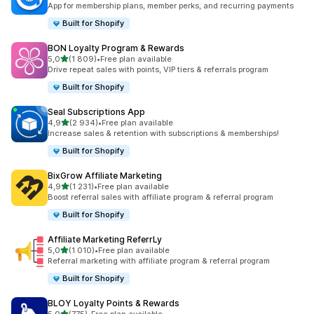
App for membership plans, member perks, and recurring payments
Built for Shopify
BON Loyalty Program & Rewards
z 5 hvězd
5,0
(1 809)
•
Free plan available
Celkový počet recenzí: 1809
Drive repeat sales with points, VIP tiers & referrals program
Built for Shopify
Seal Subscriptions App
z 5 hvězd
4,9
(2 934)
•
Free plan available
Celkový počet recenzí: 2934
Increase sales & retention with subscriptions & memberships!
Built for Shopify
BixGrow Affiliate Marketing
z 5 hvězd
4,9
(1 231)
•
Free plan available
Celkový počet recenzí: 1231
Boost referral sales with affiliate program & referral program
Built for Shopify
Affiliate Marketing ReferrLy
z 5 hvězd
5,0
(1 010)
•
Free plan available
Celkový počet recenzí: 1010
Referral marketing with affiliate program & referral program
Built for Shopify
BLOY Loyalty Points & Rewards
z 5 hvězd