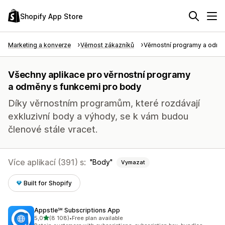
Shopify App Store
Marketing a konverze
Věrnost zákazníků
Věrnostní programy a odm
Všechny aplikace pro věrnostní programy
a odměny s funkcemi pro body
Díky věrnostním programům, které rozdávají
exkluzivní body a výhody, se k vám budou
členové stále vracet.
Více aplikací (391) s:
Body
Vymazat
Built for Shopify
Appstle℠ Subscriptions App
z 5 hvězd
5,0
(8 108)
•
Free plan available
Celkový počet recenzí: 8108