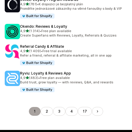
z 5 hvězd
4,9
(781)
•
K dispozici je bezplatný plán
Celkový počet recenzí: 781
Proměňte jednorázové zákazníky na věrné fanoušky s body & VIP
Built for Shopify
Okendo: Reviews & Loyalty
z 5 hvězd
4,9
(1 314)
•
Free plan available
Celkový počet recenzí: 1314
Create Superfans with Reviews, Loyalty, Referrals & Quizzes
Referral Candy & Affiliate
z 5 hvězd
4,9
(1 409)
•
Free trial available
Celkový počet recenzí: 1409
Refer a friend, referral & affiliate marketing, all in one app
Built for Shopify
Ryviu: Loyalty & Reviews App
z 5 hvězd
4,9
(483)
•
Free plan available
Celkový počet recenzí: 483
Build trust, grow loyalty — with reviews, Q&A, and rewards
Built for Shopify
1
2
3
4
17