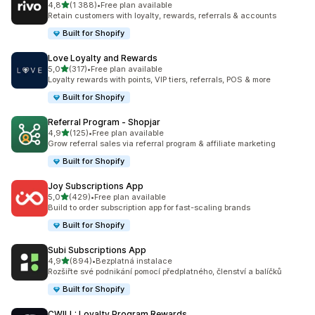
z 5 hvězd
4,8
(1 388)
•
Free plan available
Celkový počet recenzí: 1388
Retain customers with loyalty, rewards, referrals & accounts
Built for Shopify
Love Loyalty and Rewards
z 5 hvězd
5,0
(317)
•
Free plan available
Celkový počet recenzí: 317
Loyalty rewards with points, VIP tiers, referrals, POS & more
Built for Shopify
Referral Program ‑ Shopjar
z 5 hvězd
4,9
(125)
•
Free plan available
Celkový počet recenzí: 125
Grow referral sales via referral program & affiliate marketing
Built for Shopify
Joy Subscriptions App
z 5 hvězd
5,0
(429)
•
Free plan available
Celkový počet recenzí: 429
Build to order subscription app for fast-scaling brands
Built for Shopify
Subi Subscriptions App
z 5 hvězd
4,9
(894)
•
Bezplatná instalace
Celkový počet recenzí: 894
Rozšiřte své podnikání pomocí předplatného, členství a balíčků
Built for Shopify
CWILL: Loyalty Program Rewards