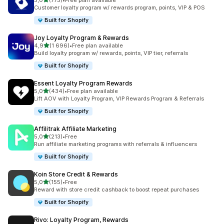
5,0
(775)
•
Free plan available
Celkový počet recenzí: 775
Customer loyalty program w/ rewards program, points, VIP & POS
Built for Shopify
Joy Loyalty Program & Rewards
z 5 hvězd
4,9
(1 696)
•
Free plan available
Celkový počet recenzí: 1696
Build loyalty program w/ rewards, points, VIP tier, referrals
Built for Shopify
Essent Loyalty Program Rewards
z 5 hvězd
5,0
(434)
•
Free plan available
Celkový počet recenzí: 434
Lift AOV with Loyalty Program, VIP Rewards Program & Referrals
Built for Shopify
Affilitrak Affiliate Marketing
z 5 hvězd
5,0
(213)
•
Free
Celkový počet recenzí: 213
Run affiliate marketing programs with referrals & influencers
Built for Shopify
Koin Store Credit & Rewards
z 5 hvězd
5,0
(155)
•
Free
Celkový počet recenzí: 155
Reward with store credit cashback to boost repeat purchases
Built for Shopify
Rivo: Loyalty Program, Rewards